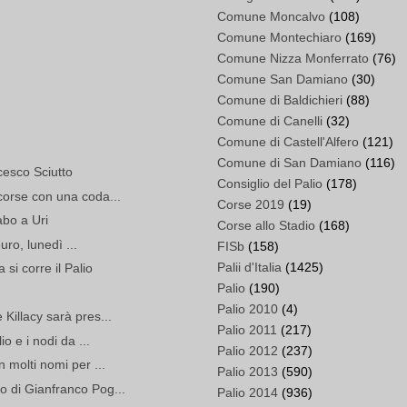
Comune Moncalvo
(108)
Comune Montechiaro
(169)
Comune Nizza Monferrato
(76)
Comune San Damiano
(30)
Comune di Baldichieri
(88)
Comune di Canelli
(32)
Comune di Castell'Alfero
(121)
Comune di San Damiano
(116)
ncesco Sciutto
Consiglio del Palio
(178)
corse con una coda...
Corse 2019
(19)
abo a Uri
Corse allo Stadio
(168)
euro, lunedì ...
FISb
(158)
Palii d'Italia
(1425)
i corre il Palio
Palio
(190)
Palio 2010
(4)
Killacy sarà pres...
Palio 2011
(217)
io e i nodi da ...
Palio 2012
(237)
n molti nomi per ...
Palio 2013
(590)
o di Gianfranco Pog...
Palio 2014
(936)