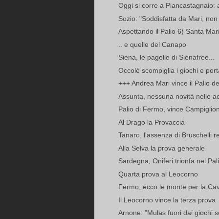
Oggi si corre a Piancastagnaio:
Sozio: "Soddisfatta da Mari, non 
Aspettando il Palio 6) Santa Maria
.. e quelle del Canapo
Siena, le pagelle di Sienafree...
Occolè scompiglia i giochi e porta 
+++ Andrea Mari vince il Palio del
Assunta, nessuna novità nelle acc
Palio di Fermo, vince Campiglione
Al Drago la Provaccia
Tanaro, l'assenza di Bruschelli r
Alla Selva la prova generale
Sardegna, Oniferi trionfa nel Pal
Quarta prova al Leocorno
Fermo, ecco le monte per la Cava
Il Leocorno vince la terza prova
Arnone: "Mulas fuori dai giochi s