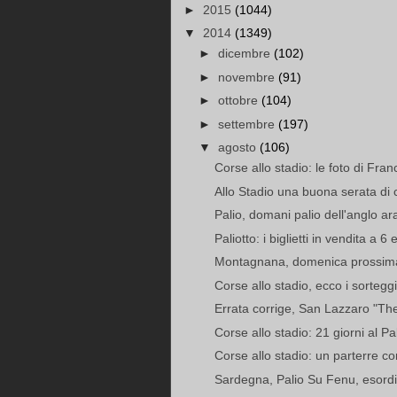
►
2015
(1044)
▼
2014
(1349)
►
dicembre
(102)
►
novembre
(91)
►
ottobre
(104)
►
settembre
(197)
▼
agosto
(106)
Corse allo stadio: le foto di Fra
Allo Stadio una buona serata di 
Palio, domani palio dell'anglo ar
Paliotto: i biglietti in vendita a 6 
Montagnana, domenica prossima s
Corse allo stadio, ecco i sorteggi
Errata corrige, San Lazzaro "The 
Corse allo stadio: 21 giorni al Pal
Corse allo stadio: un parterre co
Sardegna, Palio Su Fenu, esordi