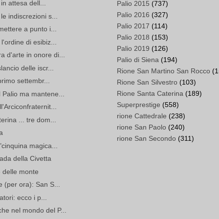
in attesa dell...
Palio 2015
(737)
Palio 2016
(327)
e indiscrezioni s...
Palio 2017
(114)
mettere a punto i...
Palio 2018
(153)
'ordine di esibiz...
Palio 2019
(126)
d'arte in onore di...
Palio di Siena
(194)
ancio delle iscr...
Rione San Martino San Rocco
(1
 primo settembr...
Rione San Silvestro
(103)
Rione Santa Caterina
(189)
l Palio ma mantene...
Superprestige
(558)
'Arciconfraternit...
rione Cattedrale
(238)
rina ... tre dom...
rione San Paolo
(240)
a
rione San Secondo
(311)
 "cinquina magica...
rada della Civetta
e delle monte
 (per ora): San S...
tori: ecco i p...
che nel mondo del P...