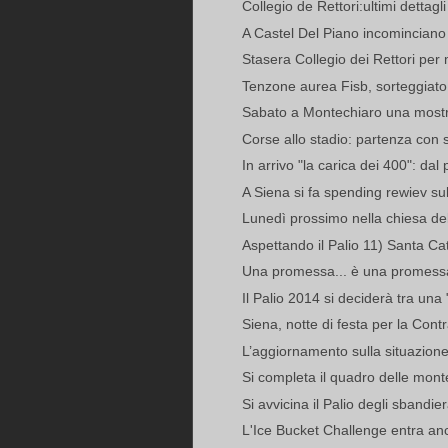
Collegio de Rettori:ultimi dettagli 
A Castel Del Piano incominciano l
Stasera Collegio dei Rettori per 
Tenzone aurea Fisb, sorteggiato l
Sabato a Montechiaro una mostra 
Corse allo stadio: partenza con sl
In arrivo "la carica dei 400": dal
A Siena si fa spending rewiev su
Lunedì prossimo nella chiesa dell
Aspettando il Palio 11) Santa Cate
Una promessa... è una promess
Il Palio 2014 si deciderà tra una
Siena, notte di festa per la Cont
L’aggiornamento sulla situazion
Si completa il quadro delle monte
Si avvicina il Palio degli sbandiera
L'Ice Bucket Challenge entra an