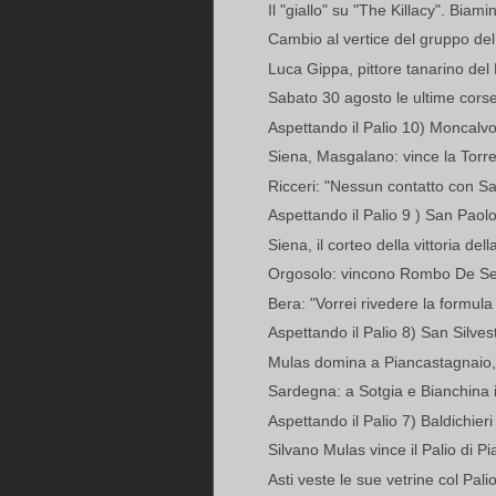
Il "giallo" su "The Killacy". Biamino
Cambio al vertice del gruppo del 
Luca Gippa, pittore tanarino del Pa
Sabato 30 agosto le ultime corse 
Aspettando il Palio 10) Moncalvo
Siena, Masgalano: vince la Torr
Ricceri: "Nessun contatto con Sa
Aspettando il Palio 9 ) San Paolo
Siena, il corteo della vittoria della
Orgosolo: vincono Rombo De Sedi
Bera: "Vorrei rivedere la formula
Aspettando il Palio 8) San Silvest
Mulas domina a Piancastagnaio, a
Sardegna: a Sotgia e Bianchina il
Aspettando il Palio 7) Baldichieri
Silvano Mulas vince il Palio di P
Asti veste le sue vetrine col Pali