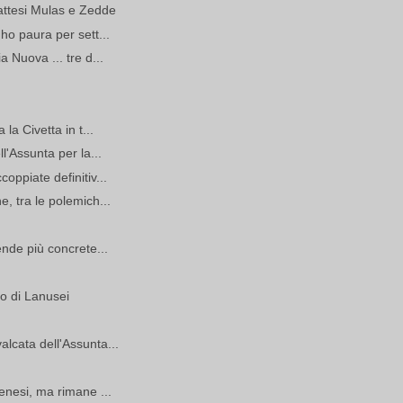
 attesi Mulas e Zedde
ho paura per sett...
 Nuova ... tre d...
la Civetta in t...
l'Assunta per la...
oppiate definitiv...
, tra le polemich...
ende più concrete...
io di Lanusei
lcata dell'Assunta...
enesi, ma rimane ...