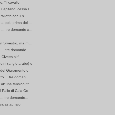
: "il cavallo...
Capitano: cessa l...
liotto con il s...
a pelo prima del ...
 ... tre domande a...
e
n Silvestro, ma mi...
 ... tre domande ...
 Civetta si f...
ni (anglo arabo) e ...
 del Giuramento d...
ro ... tre doman...
lcune tensioni tr...
 Palio di Cala Go...
 ... tre domande...
iancastagnaio
o