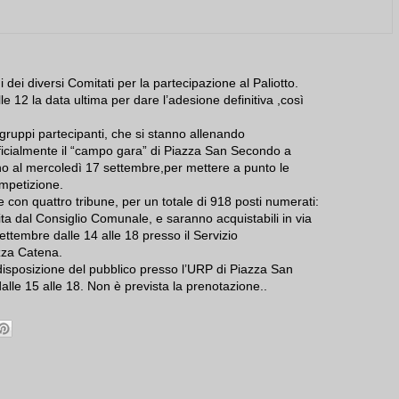
 dei diversi Comitati per la partecipazione al Paliotto.
le 12 la data ultima per dare l’adesione definitiva ,così
 gruppi partecipanti, che si stanno allenando
icialmente il “campo gara” di Piazza San Secondo a
ino al mercoledì 17 settembre,per mettere a punto le
ompetizione.
 con quattro tribune, per un totale di 918 posti numerati:
lita dal Consiglio Comunale, e saranno acquistabili in via
ettembre dalle 14 alle 18 presso il Servizio
zza Catena.
a disposizione del pubblico presso l’URP di Piazza San
le 15 alle 18. Non è prevista la prenotazione..