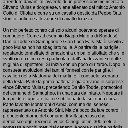
arrendere davanti all'avvento di un professionismo ricercato.
Silvano Mulas è dorgalese, viene allenato dal mitico Antonio
Cottu di Ollolai e corre su un cavallo gestito da Peppe Ortu,
storico fantino e allevatore di cavalli di razza.
Un mix perfetto contro cui solo alcuni potevano sperare di
competere. Come ad esempio Biagio Murgia di Buddusò,
Danilo Todde di Samugheo e Gian Luca Fais. Ma è servito a
poco Mulas non ha sbagliato nulla. A partire dalle pariglie,
regalando tonnellate di emozioni a un palio affollato che si è
svolto in un clima reso particolare dall'aria frizzante e dalle
migliaia di spettatori. Si inizia con un poco di ritardo. Dopo le
consuete evoluzioni dei fantini fonnesi con le pariglie, i
cavalieri della Madonna dei martiri e il consueto scenario
della festa. Parte la prima batteria e già arrivano le sorprese:
vince Silvano Mulas, precedendo Danilo Todde, portacolori
del comune di Samugheo, in una gara da infarto. Neppure il
tempo di recuperare fiato e subito parte la seconda corsa.
Parte favorito Monteroni d'Arbia, comune del senese,
rappresentato da Antonio Sini. Ma c'è poco da fare contro il
prepotente ritorno del comune di Villaspeciosa che
demolisce ogni record di velocità negli ultimi 300 metri e
sorpassa a pochi metri dal canapo. Ancora qualche pariglia