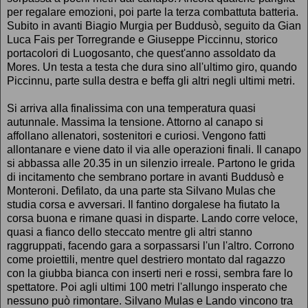
per regalare emozioni, poi parte la terza combattuta batteria.
Subito in avanti Biagio Murgia per Buddusò, seguito da Gian
Luca Fais per Torregrande e Giuseppe Piccinnu, storico
portacolori di Luogosanto, che quest'anno assoldato da
Mores. Un testa a testa che dura sino all'ultimo giro, quando
Piccinnu, parte sulla destra e beffa gli altri negli ultimi metri.
Si arriva alla finalissima con una temperatura quasi
autunnale. Massima la tensione. Attorno al canapo si
affollano allenatori, sostenitori e curiosi. Vengono fatti
allontanare e viene dato il via alle operazioni finali. Il canapo
si abbassa alle 20.35 in un silenzio irreale. Partono le grida
di incitamento che sembrano portare in avanti Buddusò e
Monteroni. Defilato, da una parte sta Silvano Mulas che
studia corsa e avversari. Il fantino dorgalese ha fiutato la
corsa buona e rimane quasi in disparte. Lando corre veloce,
quasi a fianco dello steccato mentre gli altri stanno
raggruppati, facendo gara a sorpassarsi l'un l'altro. Corrono
come proiettili, mentre quel destriero montato dal ragazzo
con la giubba bianca con inserti neri e rossi, sembra fare lo
spettatore. Poi agli ultimi 100 metri l'allungo insperato che
nessuno può rimontare. Silvano Mulas e Lando vincono tra