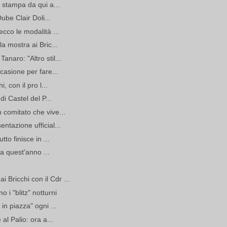
o stampa da qui a...
Dube Clair Doli...
ecco le modalità ...
a mostra ai Bric...
naro: "Altro stil...
casione per fare...
, con il pro l...
di Castel del P...
 comitato che vive...
ntazione ufficial...
tto finisce in ...
tia quest'anno ...
Bricchi con il Cdr ...
i "blitz" notturni
in piazza" ogni ...
al Palio: ora a...