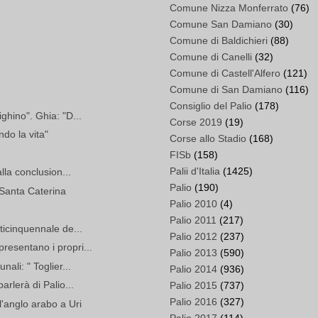
Comune Nizza Monferrato
(76)
Comune San Damiano
(30)
Comune di Baldichieri
(88)
Comune di Canelli
(32)
Comune di Castell'Alfero
(121)
Comune di San Damiano
(116)
Consiglio del Palio
(178)
ghino". Ghia: "D...
Corse 2019
(19)
do la vita"
Corse allo Stadio
(168)
FISb
(158)
Palii d'Italia
(1425)
alla conclusion...
Palio
(190)
 Santa Caterina
Palio 2010
(4)
Palio 2011
(217)
nticinquennale de...
Palio 2012
(237)
resentano i propri...
Palio 2013
(590)
nali: " Toglier...
Palio 2014
(936)
arlerà di Palio...
Palio 2015
(737)
Palio 2016
(327)
l'anglo arabo a Uri