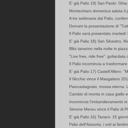
E' già Palio 19) San Paolo: Ghia
Montechiaro domenica saluta il 
A tre settimane dal Palio, confer
Domani la presentazione di "Tutto
Il Palio sarà presentato martedì 
E' già Palio 18) San Silvestro, M
Blitz tanarino nella notte in piazz
"Live free, ride free": goliardat
Il Palio incomincia a trasformare i
E' già Palio 17) Castell'Alfero: "M
Il Nicchio vince il Masgalano 20
Piancastagnaio, mossa eterna. La
Cambio di monta in casa giallo e
Incomincia l'imbandieramento in 
Simone Mereu vince il Palio di 
E' già Palio 16) Tanaro: 15 giorni
Palio dell'Assunta, i voti ai fanti