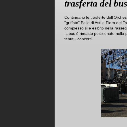
trasferta del bu
Continuano le trasferte dell'Orchestr
"griffato" Palio di Asti e Fiera del T
complesso si è esibito nella rasseg
IL bus è rimasto posizionato nella 
tenuti i concerti.