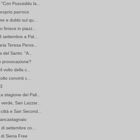
: "Con Pusceddu la...
proprio parroco
me e dubbi sul qu...
 finisce in piazz...
3 settembre a Pal...
aria Teresa Peros...
a del Santo: "A...
a o provocazione?
l volto della c...
olto convinti c...
13
 stagione dei Pali...
 verde, San Lazzar...
città e San Second...
Piancastagnaio
 di settembre co...
ni di Siena Free