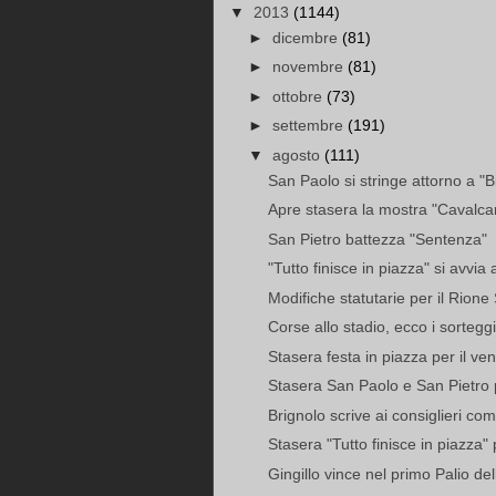
▼
2013
(1144)
►
dicembre
(81)
►
novembre
(81)
►
ottobre
(73)
►
settembre
(191)
▼
agosto
(111)
San Paolo si stringe attorno a "Bi
Apre stasera la mostra "Cavalcan
San Pietro battezza "Sentenza"
"Tutto finisce in piazza" si avvia 
Modifiche statutarie per il Rione
Corse allo stadio, ecco i sorteggi
Stasera festa in piazza per il ve
Stasera San Paolo e San Pietro p
Brignolo scrive ai consiglieri comu
Stasera "Tutto finisce in piazza" p
Gingillo vince nel primo Palio del