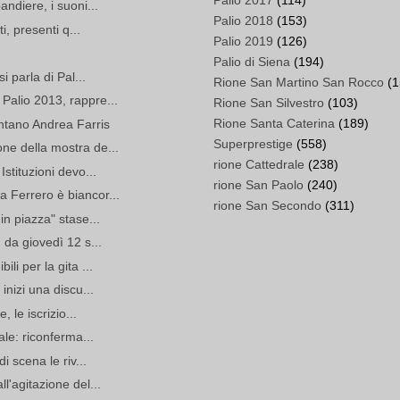
Palio 2017
(114)
andiere, i suoni...
Palio 2018
(153)
ti, presenti q...
Palio 2019
(126)
Palio di Siena
(194)
i parla di Pal...
Rione San Martino San Rocco
(1
Palio 2013, rappre...
Rione San Silvestro
(103)
Rione Santa Caterina
(189)
ntano Andrea Farris
Superprestige
(558)
ne della mostra de...
rione Cattedrale
(238)
Istituzioni devo...
rione San Paolo
(240)
 Ferrero è biancor...
rione San Secondo
(311)
in piazza" stase...
 da giovedì 12 s...
li per la gita ...
inizi una discu...
, le iscrizio...
ale: riconferma...
i scena le riv...
l'agitazione del...