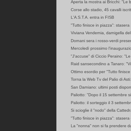
Aperta la mostra ai Bricchi: "Le b
Corse allo stadio, 45 cavalli iscrit
L'A.S.T.A. entra in FISB
"Tutto finisce in piazza": stasera s
Viviana Vendemia, damigella del 
Domani sera i rosso-verdi prese
Mercoledì prossimo l'inaugurazio
"J'accuse" di Ciccio Peraino: "Le 
Raid sansecondino a Tanaro: "Via
Ottimo esordio per "Tutto finisce 
Torna la Web Tv del Palio di Asti:
San Damiano: ultimi posti disponibi
Paliotto: "Dopo il 15 settembre si 
Paliotto: il sorteggio il 3 settembre
Si scioglie il "nodo" della Cattedr
"Tutto finisce in piazza": stasera d
La "nonna" non si fa prendere dal