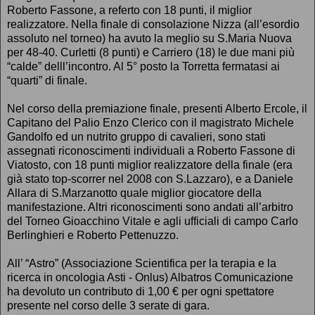
Roberto Fassone, a referto con 18 punti, il miglior
realizzatore. Nella finale di consolazione Nizza (all’esordio
assoluto nel torneo) ha avuto la meglio su S.Maria Nuova
per 48-40. Curletti (8 punti) e Carriero (18) le due mani più
“calde” delll’incontro. Al 5° posto la Torretta fermatasi ai
“quarti” di finale.
Nel corso della premiazione finale, presenti Alberto Ercole, il
Capitano del Palio Enzo Clerico con il magistrato Michele
Gandolfo ed un nutrito gruppo di cavalieri, sono stati
assegnati riconoscimenti individuali a Roberto Fassone di
Viatosto, con 18 punti miglior realizzatore della finale (era
già stato top-scorrer nel 2008 con S.Lazzaro), e a Daniele
Allara di S.Marzanotto quale miglior giocatore della
manifestazione. Altri riconoscimenti sono andati all’arbitro
del Torneo Gioacchino Vitale e agli ufficiali di campo Carlo
Berlinghieri e Roberto Pettenuzzo.
All’ “Astro” (Associazione Scientifica per la terapia e la
ricerca in oncologia Asti - Onlus) Albatros Comunicazione
ha devoluto un contributo di 1,00 € per ogni spettatore
presente nel corso delle 3 serate di gara.