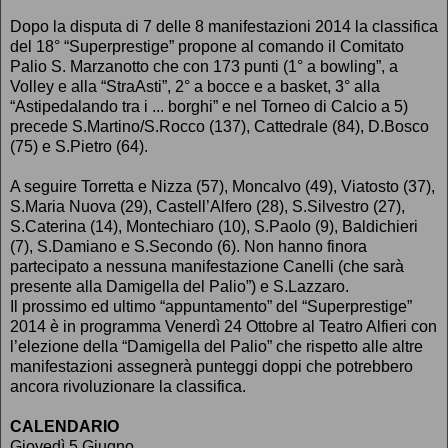
Dopo la disputa di 7 delle 8 manifestazioni 2014 la classifica
del 18° “Superprestige” propone al comando il Comitato
Palio S. Marzanotto che con 173 punti (1° a bowling”, a
Volley e alla “StraAsti”, 2° a bocce e a basket, 3° alla
“Astipedalando tra i ... borghi” e nel Torneo di Calcio a 5)
precede S.Martino/S.Rocco (137), Cattedrale (84), D.Bosco
(75) e S.Pietro (64).
A seguire Torretta e Nizza (57), Moncalvo (49), Viatosto (37),
S.Maria Nuova (29), Castell’Alfero (28), S.Silvestro (27),
S.Caterina (14), Montechiaro (10), S.Paolo (9), Baldichieri
(7), S.Damiano e S.Secondo (6). Non hanno finora
partecipato a nessuna manifestazione Canelli (che sarà
presente alla Damigella del Palio”) e S.Lazzaro.
Il prossimo ed ultimo “appuntamento” del “Superprestige”
2014 è in programma Venerdì 24 Ottobre al Teatro Alfieri con
l’elezione della “Damigella del Palio” che rispetto alle altre
manifestazioni assegnerà punteggi doppi che potrebbero
ancora rivoluzionare la classifica.
CALENDARIO
Giovedì 5 Giugno