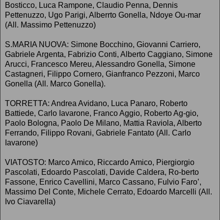
Bosticco, Luca Rampone, Claudio Penna, Dennis
Pettenuzzo, Ugo Parigi, Alberrto Gonella, Ndoye Ou-mar
(All. Massimo Pettenuzzo)
S.MARIA NUOVA: Simone Bocchino, Giovanni Carriero,
Gabriele Argenta, Fabrizio Conti, Alberto Caggiano, Simone
Arucci, Francesco Mereu, Alessandro Gonella, Simone
Castagneri, Filippo Cornero, Gianfranco Pezzoni, Marco
Gonella (All. Marco Gonella).
TORRETTA: Andrea Avidano, Luca Panaro, Roberto
Battiede, Carlo Iavarone, Franco Aggio, Roberto Ag-gio,
Paolo Bologna, Paolo De Milano, Mattia Raviola, Alberto
Ferrando, Filippo Rovani, Gabriele Fantato (All. Carlo
Iavarone)
VIATOSTO: Marco Amico, Riccardo Amico, Piergiorgio
Pascolati, Edoardo Pascolati, Davide Caldera, Ro-berto
Fassone, Enrico Cavellini, Marco Cassano, Fulvio Faro’,
Massimo Del Conte, Michele Cerrato, Edoardo Marcelli (All.
Ivo Ciavarella)