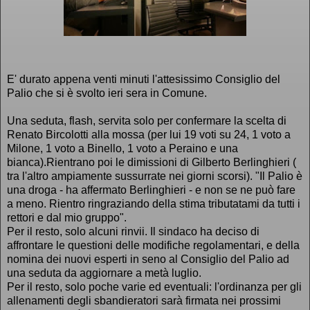
E' durato appena venti minuti l'attesissimo Consiglio del
Palio che si è svolto ieri sera in Comune.
Una seduta, flash, servita solo per confermare la scelta di
Renato Bircolotti alla mossa (per lui 19 voti su 24, 1 voto a
Milone, 1 voto a Binello, 1 voto a Peraino e una
bianca).Rientrano poi le dimissioni di Gilberto Berlinghieri (
tra l'altro ampiamente sussurrate nei giorni scorsi). "Il Palio è
una droga - ha affermato Berlinghieri - e non se ne può fare
a meno. Rientro ringraziando della stima tributatami da tutti i
rettori e dal mio gruppo".
Per il resto, solo alcuni rinvii. Il sindaco ha deciso di
affrontare le questioni delle modifiche regolamentari, e della
nomina dei nuovi esperti in seno al Consiglio del Palio ad
una seduta da aggiornare a metà luglio.
Per il resto, solo poche varie ed eventuali: l'ordinanza per gli
allenamenti degli sbandieratori sarà firmata nei prossimi