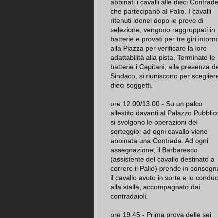
abbinati i cavalli alle dieci Contrad
che partecipano al Palio. I cavalli
ritenuti idonei dopo le prove di
selezione, vengono raggruppati in
batterie e provati per tre giri intorn
alla Piazza per verificare la loro
adattabilità alla pista. Terminate le
batterie i Capitani, alla presenza d
Sindaco, si riuniscono per scegliere
dieci soggetti.
ore 12.00/13.00 - Su un palco
allestito davanti al Palazzo Pubblic
si svolgono le operazioni del
sorteggio: ad ogni cavallo viene
abbinata una Contrada. Ad ogni
assegnazione, il Barbaresco
(assistente del cavallo destinato a
correre il Palio) prende in consegn
il cavallo avuto in sorte e lo condu
alla stalla, accompagnato dai
contradaioli.
ore 19.45 - Prima prova delle sei