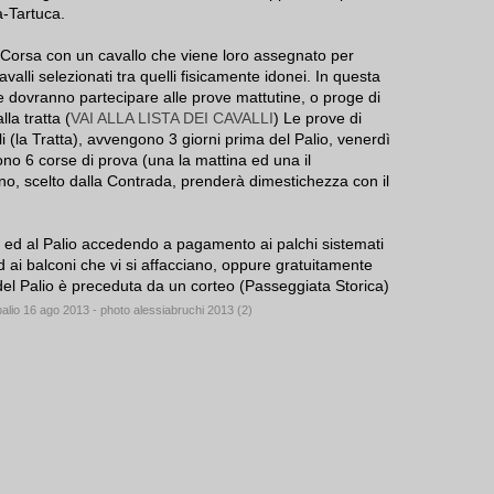
a-Tartuca.
 Corsa con un cavallo che viene loro assegnato per
valli selezionati tra quelli fisicamente idonei. In questa
e dovranno partecipare alle prove mattutine, o proge di
la tratta (
VAI ALLA LISTA DEI CAVALLI
) Le prove di
i (la Tratta), avvengono 3 giorni prima del Palio, venerdì
ono 6 corse di prova (una la mattina ed una il
tino, scelto dalla Contrada, prenderà dimestichezza con il
va ed al Palio accedendo a pagamento ai palchi sistemati
ed ai balconi che vi si affacciano, oppure gratuitamente
el Palio è preceduta da un corteo (Passeggiata Storica)