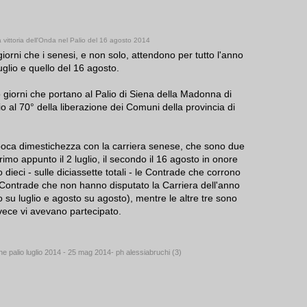
 vittoria dell'Onda nel Palio del 16 agosto 2014
giorni che i senesi, e non solo, attendono per tutto l'anno
luglio e quello del 16 agosto.
 giorni che portano al Palio di Siena della Madonna di
 al 70° della liberazione dei Comuni della provincia di
poca dimestichezza con la carriera senese, che sono due
primo appunto il 2 luglio, il secondo il 16 agosto in onore
dieci - sulle diciassette totali - le Contrade che corrono
tte Contrade che non hanno disputato la Carriera dell'anno
o su luglio e agosto su agosto), mentre le altre tre sono
nvece vi avevano partecipato.