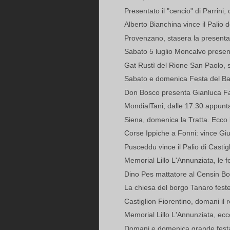
Presentato il "cencio" di Parrini, c
Alberto Bianchina vince il Palio d
Provenzano, stasera la presenta
Sabato 5 luglio Moncalvo prese
Gat Rustì del Rione San Paolo, si 
Sabato e domenica Festa del Ba
Don Bosco presenta Gianluca Fai
MondialTani, dalle 17.30 appunta
Siena, domenica la Tratta. Ecco 
Corse Ippiche a Fonni: vince Gi
Pusceddu vince il Palio di Castig
Memorial Lillo L'Annunziata, le f
Dino Pes mattatore al Censin Bosi
La chiesa del borgo Tanaro festeg
Castiglion Fiorentino, domani il r
Memorial Lillo L'Annunziata, ecco
Domani e domenica grande fest