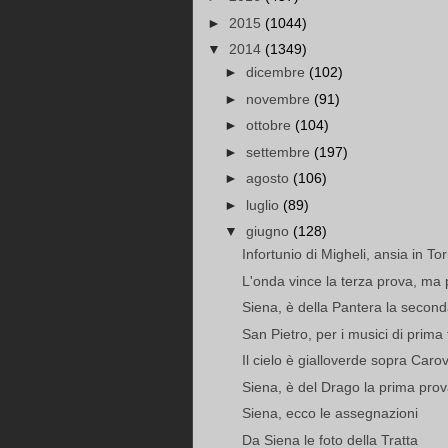
►
2015
(1044)
▼
2014
(1349)
►
dicembre
(102)
►
novembre
(91)
►
ottobre
(104)
►
settembre
(197)
►
agosto
(106)
►
luglio
(89)
▼
giugno
(128)
Infortunio di Migheli, ansia in Tor
L'onda vince la terza prova, ma 
Siena, è della Pantera la secon
San Pietro, per i musici di prima f
Il cielo è gialloverde sopra Caro
Siena, è del Drago la prima pro
Siena, ecco le assegnazioni
Da Siena le foto della Tratta