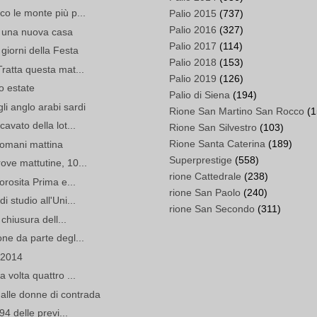
co le monte più p...
Palio 2015
(737)
Palio 2016
(327)
va una nuova casa
Palio 2017
(114)
 giorni della Festa
Palio 2018
(153)
Tratta questa mat...
Palio 2019
(126)
o estate
Palio di Siena
(194)
li anglo arabi sardi
Rione San Martino San Rocco
(1
cavato della lot...
Rione San Silvestro
(103)
Rione Santa Caterina
(189)
 domani mattina
Superprestige
(558)
ove mattutine, 10...
rione Cattedrale
(238)
Morosita Prima e...
rione San Paolo
(240)
i studio all'Uni...
rione San Secondo
(311)
 chiusura dell...
one da parte degl...
i 2014
a volta quattro ...
alle donne di contrada
94 delle previ...