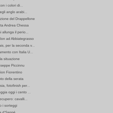
on i colori di...
egli anglo arabi...
zione del Drappellone
nta Andrea Chessa
allunga il perio...
lon ad Abbiategrasso
s, per la seconda v...
mento con Italia U...
la situazione
useppe Piccinnu
lion Fiorentino
oto della serata
a, fotofinish per...
gia oggi i cento ...
ecupero: cavalli...
 i sorteggi
a d'Sanpé