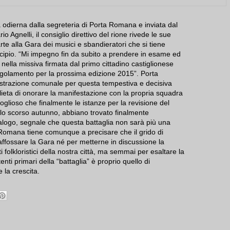
ata odierna dalla segreteria di Porta Romana e inviata dal
o Agnelli, il consiglio direttivo del rione rivede le sue
te alla Gara dei musici e sbandieratori che si tiene
cipio.
“Mi impegno fin da subito a prendere in esame ed
 nella missiva firmata dal primo cittadino castiglionese
regolamento per la prossima edizione 2015”. Porta
trazione comunale per questa tempestiva e decisiva
lieta di onorare la manifestazione con la propria squadra
 orgoglioso che finalmente le istanze per la revisione del
llo scorso autunno, abbiano trovato finalmente
ialogo, segnale che questa battaglia non sarà più una
a Romana tiene comunque a precisare che il grido di
affossare la Gara né per metterne in discussione la
 folkloristici della nostra città, ma semmai per esaltare la
nti primari della “battaglia” è proprio quello di
 la crescita.