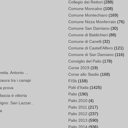
Collegio dei Rettori
(288)
Comune Moncalvo
(108)
Comune Montechiaro
(169)
Comune Nizza Monferrato
(76)
Comune San Damiano
(30)
Comune di Baldichieri
(88)
Comune di Canelli
(32)
Comune di Castell'Alfero
(121)
Comune di San Damiano
(116)
Consiglio del Palio
(178)
Corse 2019
(19)
retta. Antonio ...
Corse allo Stadio
(168)
paura tra i canapi
FISb
(158)
Palii d'Italia
(1425)
da prova
Palio
(190)
ascia è vittoria
Palio 2010
(4)
vigno: San Lazzar...
Palio 2011
(217)
va
Palio 2012
(237)
Palio 2013
(590)
Palio 2014
(936)