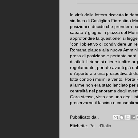
In virtù della lettera ricevuta in d
sindaco di Castiglion Fiorentino Mari
posizioni e decide che prenderà par
sabato 7 giugno in piazza del Muni
approfondire la questione” si legge
“con l'obiettivo di condividere un 
Romana plaude alla nuova Amminis
presa di posizione e pertanto sarà 
di atleti. Il rione si ritiene inoltre
regolamento, portate avanti già da
un'apertura e una prospettiva di d
lotta contro i mulini a vento. Port
allarme non era stato lanciato per 
centralità nel panorama degli eventi
Gara stessa, visto che uno degli inte
preservarne il fascino e consentirne
Pubblicato da
.
Etichette:
Palii d'Italia