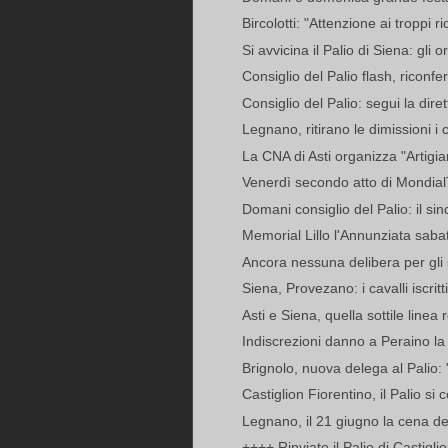
Bircolotti: "Attenzione ai troppi r
Si avvicina il Palio di Siena: gli or
Consiglio del Palio flash, riconfe
Consiglio del Palio: segui la diret
Legnano, ritirano le dimissioni i c
La CNA di Asti organizza "Artigia
Venerdì secondo atto di MondialT
Domani consiglio del Palio: il sind
Memorial Lillo l'Annunziata sab
Ancora nessuna delibera per gli s
Siena, Provezano: i cavalli iscritti
Asti e Siena, quella sottile linea
Indiscrezioni danno a Peraino la 
Brignolo, nuova delega al Palio:
Castiglion Fiorentino, il Palio si
Legnano, il 21 giugno la cena dell
++++ Rinviato il Palio di Castigl