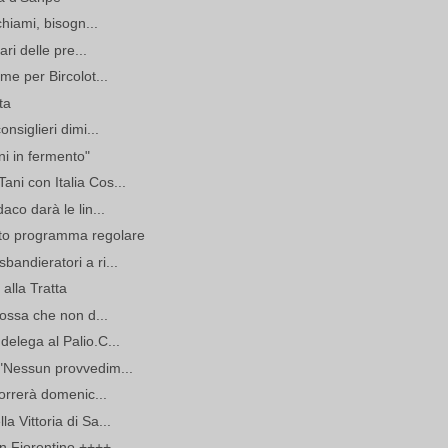
ichiami, bisogn...
ari delle pre...
rme per Bircolot...
ta
onsiglieri dimi...
ni in fermento"
ani con Italia Cos...
aco darà le lin...
ato programma regolare
bandieratori a ri...
 alla Tratta
 rossa che non d...
delega al Palio.C...
 "Nessun provvedim...
 correrà domenic...
a Vittoria di Sa...
ion Fiorentino ++++