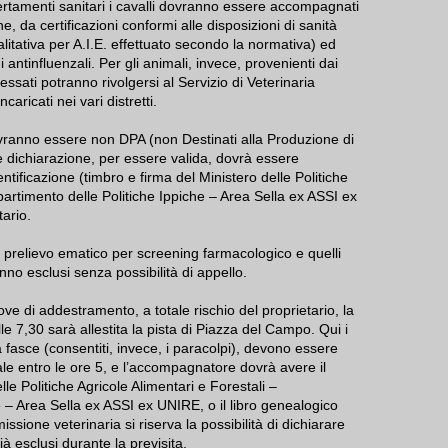
ertamenti sanitari i cavalli dovranno essere accompagnati
one, da certificazioni conformi alle disposizioni di sanità
litativa per A.I.E. effettuato secondo la normativa) ed
 antinfluenzali. Per gli animali, invece, provenienti dai
ssati potranno rivolgersi al Servizio di Veterinaria
caricati nei vari distretti.
 dovranno essere non DPA (non Destinati alla Produzione di
dichiarazione, per essere valida, dovrà essere
dentificazione (timbro e firma del Ministero delle Politiche
ipartimento delle Politiche Ippiche – Area Sella ex ASSI ex
ario.
 a prelievo ematico per screening farmacologico e quelli
nno esclusi senza possibilità di appello.
ve di addestramento, a totale rischio del proprietario, la
le 7,30 sarà allestita la pista di Piazza del Campo. Qui i
fasce (consentiti, invece, i paracolpi), devono essere
e entro le ore 5, e l’accompagnatore dovrà avere il
lle Politiche Agricole Alimentari e Forestali –
e – Area Sella ex ASSI ex UNIRE, o il libro genealogico
sione veterinaria si riserva la possibilità di dichiarare
già esclusi durante la previsita.