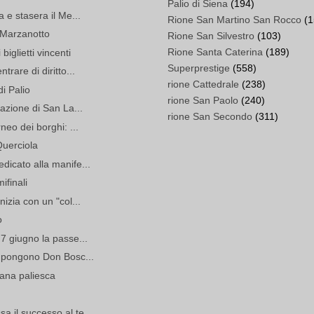
Palio di Siena
(194)
 e stasera il Me...
Rione San Martino San Rocco
(1
n Marzanotto
Rione San Silvestro
(103)
Rione Santa Caterina
(189)
biglietti vincenti
Superprestige
(558)
trare di diritto...
rione Cattedrale
(238)
di Palio
rione San Paolo
(240)
pazione di San La...
rione San Secondo
(311)
neo dei borghi: ...
Querciola
dicato alla manife...
ifinali
izia con un "col...
o
 7 giugno la passe...
impongono Don Bosc...
mana paliesca
 il successo al te...