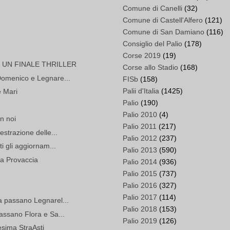
Comune di Canelli
(32)
Comune di Castell'Alfero
(121)
Comune di San Damiano
(116)
Consiglio del Palio
(178)
Corse 2019
(19)
 UN FINALE THRILLER
Corse allo Stadio
(168)
 Domenico e Legnare...
FISb
(158)
Palii d'Italia
(1425)
e Mari
Palio
(190)
Palio 2010
(4)
n noi
Palio 2011
(217)
estrazione delle...
Palio 2012
(237)
ti gli aggiornam...
Palio 2013
(590)
lla Provaccia
Palio 2014
(936)
Palio 2015
(737)
Palio 2016
(327)
Palio 2017
(114)
a passano Legnarel...
Palio 2018
(153)
passano Flora e Sa...
Palio 2019
(126)
esima StraAsti