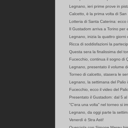
Legnano, ieri prime prove in pista
Calcetto, è la prima volta di Sa
Lotteria di Santa Caterina: ecco i 
Il Gustadom arriva a Torino per en
Legnano, inizia la quattro giorni 
Ricca di soddisfazioni la parteci
Questa sera la finalissima del tor
Fucecchio, continua il sogno di 
Legnano, presentato il volume de
Torneo di calcetto, stasera le sem
Legnano, la settimana del Palio in
Fucecchio, ecco il video del Pali
Presentato il Gustadom: dal 5 al
"C'era una volta" nel torneo si 
Legnano, da oggi parte la setti
Venerdì è Stra Asti!
Querciola con Simone Mereu bissa