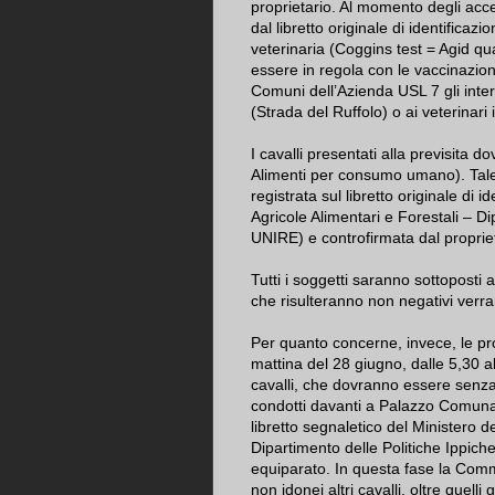
proprietario. Al momento degli acc
dal libretto originale di identificazi
veterinaria (Coggins test = Agid qua
essere in regola con le vaccinazioni
Comuni dell’Azienda USL 7 gli intere
(Strada del Ruffolo) o ai veterinari in
I cavalli presentati alla previsita
Alimenti per consumo umano). Tale 
registrata sul libretto originale di i
Agricole Alimentari e Forestali – D
UNIRE) e controfirmata dal propriet
Tutti i soggetti saranno sottoposti
che risulteranno non negativi verra
Per quanto concerne, invece, le pro
mattina del 28 giugno, dalle 5,30 al
cavalli, che dovranno essere senza 
condotti davanti a Palazzo Comunal
libretto segnaletico del Ministero de
Dipartimento delle Politiche Ippich
equiparato. In questa fase la Commis
non idonei altri cavalli, oltre quelli 