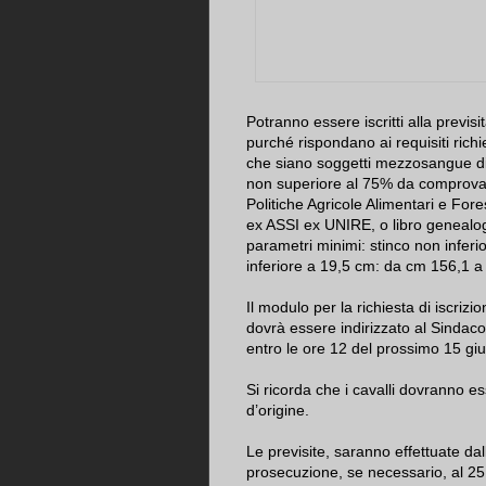
Potranno essere iscritti alla previsita
purché rispondano ai requisiti richi
che siano soggetti mezzosangue di 
non superiore al 75% da comprovarsi
Politiche Agricole Alimentari e Fore
ex ASSI ex UNIRE, o libro genealog
parametri minimi: stinco non infer
inferiore a 19,5 cm: da cm 156,1 a 
Il modulo per la richiesta di iscrizi
dovrà essere indirizzato al Sinda
entro le ore 12 del prossimo 15 giug
Si ricorda che i cavalli dovranno ess
d’origine.
Le previsite, saranno effettuate d
prosecuzione, se necessario, al 25