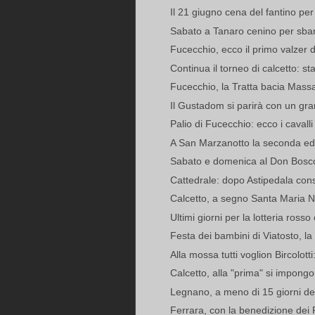
Il 21 giugno cena del fantino per 
Sabato a Tanaro cenino per sban
Fucecchio, ecco il primo valzer 
Continua il torneo di calcetto: stas
Fucecchio, la Tratta bacia Massa
Il Gustadom si parirà con un gra
Palio di Fucecchio: ecco i cavalli 
A San Marzanotto la seconda ediz
Sabato e domenica al Don Bosco
Cattedrale: dopo Astipedala consu
Calcetto, a segno Santa Maria N
Ultimi giorni per la lotteria rosso
Festa dei bambini di Viatosto, la 
Alla mossa tutti voglion Bircolotti
Calcetto, alla "prima" si impong
Legnano, a meno di 15 giorni del
Ferrara, con la benedizione dei Pa