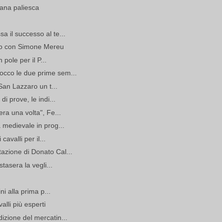
mana paliesca
 il successo al te...
lio con Simone Mereu
 pole per il P...
cco le due prime sem...
 San Lazzaro un t...
i prove, le indi...
ra una volta", Fe...
 medievale in prog...
cavalli per il...
zione di Donato Cal...
stasera la vegli...
ni alla prima p...
alli più esperti
izione del mercatin...