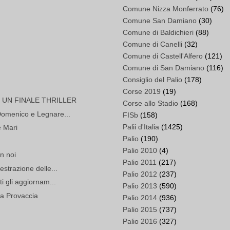
Comune Nizza Monferrato
(76)
Comune San Damiano
(30)
Comune di Baldichieri
(88)
Comune di Canelli
(32)
Comune di Castell'Alfero
(121)
Comune di San Damiano
(116)
Consiglio del Palio
(178)
Corse 2019
(19)
 UN FINALE THRILLER
Corse allo Stadio
(168)
 Domenico e Legnare...
FISb
(158)
Palii d'Italia
(1425)
e Mari
Palio
(190)
Palio 2010
(4)
n noi
Palio 2011
(217)
estrazione delle...
Palio 2012
(237)
ti gli aggiornam...
Palio 2013
(590)
lla Provaccia
Palio 2014
(936)
Palio 2015
(737)
Palio 2016
(327)