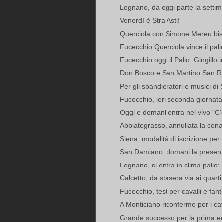
Legnano, da oggi parte la setti
Venerdì è Stra Asti!
Querciola con Simone Mereu bissa
Fucecchio:Querciola vince il pa
Fucecchio oggi il Palio: Gingillo in
Don Bosco e San Martino San Ro
Per gli sbandieratori e musici di
Fucecchio, ieri seconda giornata d
Oggi e domani entra nel vivo "C'e
Abbiategrasso, annullata la cena
Siena, modalità di iscrizione per i 
San Damiano, domani la presenta
Legnano, si entra in clima palio: 
Calcetto, da stasera via ai quarti
Fucecchio, test per cavalli e fanti
A Monticiano riconferme per i cav
Grande successo per la prima ed