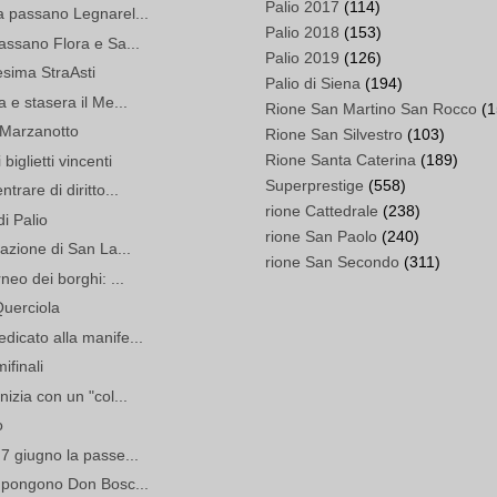
Palio 2017
(114)
a passano Legnarel...
Palio 2018
(153)
passano Flora e Sa...
Palio 2019
(126)
esima StraAsti
Palio di Siena
(194)
 e stasera il Me...
Rione San Martino San Rocco
(1
n Marzanotto
Rione San Silvestro
(103)
Rione Santa Caterina
(189)
biglietti vincenti
Superprestige
(558)
trare di diritto...
rione Cattedrale
(238)
di Palio
rione San Paolo
(240)
pazione di San La...
rione San Secondo
(311)
neo dei borghi: ...
Querciola
dicato alla manife...
ifinali
izia con un "col...
o
 7 giugno la passe...
impongono Don Bosc...