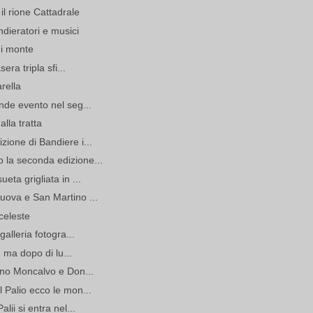
il rione Cattadrale
dieratori e musici
di monte
era tripla sfi...
rella
nde evento nel seg...
alla tratta
ione di Bandiere i...
 la seconda edizione...
eta grigliata in ...
uova e San Martino ...
 celeste
galleria fotogra...
: ma dopo di lu...
ono Moncalvo e Don...
 Palio ecco le mon...
lii si entra nel...