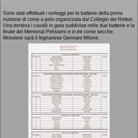
Sono stati effettuati i sorteggi per le batterie della prima
riunione di corse a pelo organizzata dal Collegio dei Rettori.
Una trentina i cavalli in gara suddivise nelle due batterie e la
finale del Memorial Pelissero e in tre corse secche.
Mossiere sarà il legnanese Gennaro Milone.