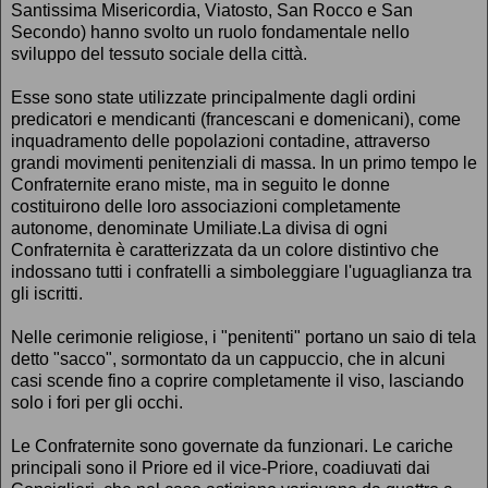
Santissima Misericordia, Viatosto, San Rocco e San
Secondo) hanno svolto un ruolo fondamentale nello
sviluppo del tessuto sociale della città.
Esse sono state utilizzate principalmente dagli ordini
predicatori e mendicanti (francescani e domenicani), come
inquadramento delle popolazioni contadine, attraverso
grandi movimenti penitenziali di massa. In un primo tempo le
Confraternite erano miste, ma in seguito le donne
costituirono delle loro associazioni completamente
autonome, denominate Umiliate.La divisa di ogni
Confraternita è caratterizzata da un colore distintivo che
indossano tutti i confratelli a simboleggiare l'uguaglianza tra
gli iscritti.
Nelle cerimonie religiose, i "penitenti" portano un saio di tela
detto "sacco", sormontato da un cappuccio, che in alcuni
casi scende fino a coprire completamente il viso, lasciando
solo i fori per gli occhi.
Le Confraternite sono governate da funzionari. Le cariche
principali sono il Priore ed il vice-Priore, coadiuvati dai