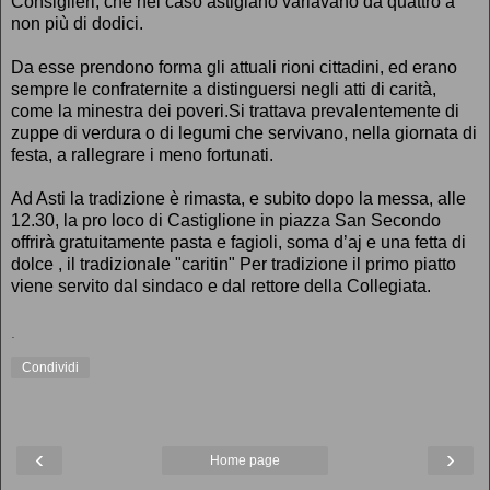
Consiglieri, che nel caso astigiano variavano da quattro a
non più di dodici.
Da esse prendono forma gli attuali rioni cittadini, ed erano
sempre le confraternite a distinguersi negli atti di carità,
come la minestra dei poveri.Si trattava prevalentemente di
zuppe di verdura o di legumi che servivano, nella giornata di
festa, a rallegrare i meno fortunati.
Ad Asti la tradizione è rimasta, e subito dopo la messa, alle
12.30, la pro loco di Castiglione in piazza San Secondo
offrirà gratuitamente pasta e fagioli, soma d’aj e una fetta di
dolce , il tradizionale "caritin" Per tradizione il primo piatto
viene servito dal sindaco e dal rettore della Collegiata.
.
Condividi
‹
›
Home page