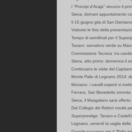
I "Principi d'Acaja" vincono il pr
Siena, domani appuntamento con 
Il 15 giugno gita di San Damiano
Viatosto:le foto della presentazi
Tempo di semifinali per il Superp
Tanaro: semaforo verde su Marc
Commissione Tecnica: tra candid
Siena, atto primo: domenica il sor
Continuano le visite del Capitano
Monte Palio di Legnano 2014: defi
Mociano: i cavalli esperti si met
Ferrara, San Benedetto smonta Ba
Siena, il Masgalano sarà offerto
Dal Collegio dei Rettori novità per 
Superprestige: Tanaro e Castell'A
Legnano, venerdì la veglia della
Grande successo per il "Palio irr