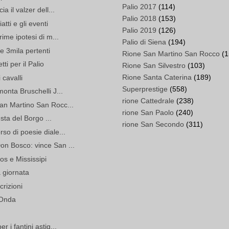
Palio 2017
(114)
a il valzer dell...
Palio 2018
(153)
tti e gli eventi
Palio 2019
(126)
ime ipotesi di m...
Palio di Siena
(194)
re 3mila pertenti
Rione San Martino San Rocco
(1
ti per il Palio
Rione San Silvestro
(103)
Rione Santa Caterina
(189)
 cavalli
Superprestige
(558)
onta Bruschelli J...
rione Cattedrale
(238)
an Martino San Rocc...
rione San Paolo
(240)
esta del Borgo ...
rione San Secondo
(311)
so di poesie diale...
n Bosco: vince San ...
os e Mississipi
a giornata
crizioni
 Onda
 i fantini astig...