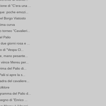
one di "C'era una ...
nque: poche emozi...
del Borgo Viatosto
ltima curva
 torneo "Cavalieri...
el Palio
due giorni rosa e ...
no di "Vespa Cl...
ire, mano pesante...
 viince Mereu per...
ima del Palio di...
lii si apre la s...
dra del cavaliere...
olklore
gramma del Palio d...
segno di "Enrico ...