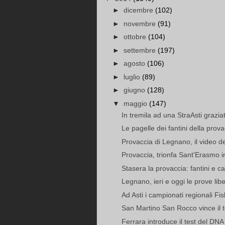
►
dicembre
(102)
►
novembre
(91)
►
ottobre
(104)
►
settembre
(197)
►
agosto
(106)
►
luglio
(89)
►
giugno
(128)
▼
maggio
(147)
In tremila ad una StraAsti grazia
Le pagelle dei fantini della prova
Provaccia di Legnano, il video de
Provaccia, trionfa Sant'Erasmo in
Stasera la provaccia: fantini e cav
Legnano, ieri e oggi le prove libe
Ad Asti i campionati regionali Fis
San Martino San Rocco vince il t
Ferrara introduce il test del DNA 