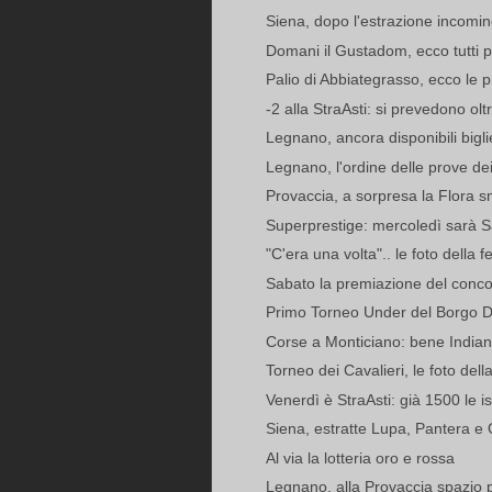
Siena, dopo l'estrazione incominci
Domani il Gustadom, ecco tutti pia
Palio di Abbiategrasso, ecco le pr
-2 alla StraAsti: si prevedono olt
Legnano, ancora disponibili bigliet
Legnano, l'ordine delle prove dei
Provaccia, a sorpresa la Flora sm
Superprestige: mercoledì sarà S
"C'era una volta".. le foto della f
Sabato la premiazione del concor
Primo Torneo Under del Borgo Do
Corse a Monticiano: bene Indian
Torneo dei Cavalieri, le foto dell
Venerdì è StraAsti: già 1500 le is
Siena, estratte Lupa, Pantera e
Al via la lotteria oro e rossa
Legnano, alla Provaccia spazio per