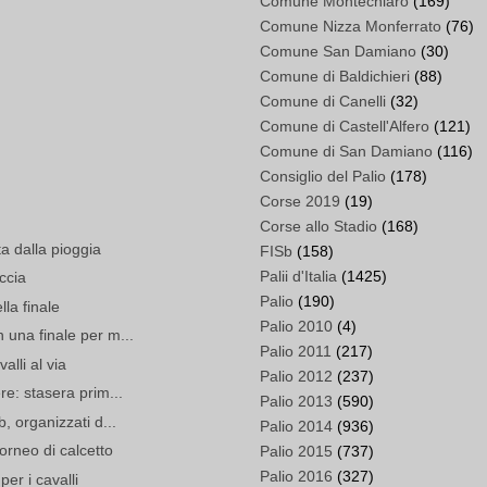
Comune Montechiaro
(169)
Comune Nizza Monferrato
(76)
Comune San Damiano
(30)
Comune di Baldichieri
(88)
Comune di Canelli
(32)
Comune di Castell'Alfero
(121)
Comune di San Damiano
(116)
Consiglio del Palio
(178)
Corse 2019
(19)
Corse allo Stadio
(168)
ta dalla pioggia
FISb
(158)
Palii d'Italia
(1425)
ccia
Palio
(190)
lla finale
Palio 2010
(4)
 una finale per m...
Palio 2011
(217)
alli al via
Palio 2012
(237)
re: stasera prim...
Palio 2013
(590)
b, organizzati d...
Palio 2014
(936)
orneo di calcetto
Palio 2015
(737)
Palio 2016
(327)
per i cavalli