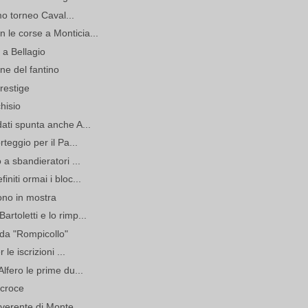
imo torneo Caval...
le corse a Monticia...
 a Bellagio
one del fantino
restige
hisio
ati spunta anche A...
teggio per il Pa...
 a sbandieratori ...
niti ormai i bloc...
tono in mostra
rtoletti e lo rimp...
 da "Rompicollo"
le iscrizioni ...
lfero le prime du...
 croce
iverente di Monte...