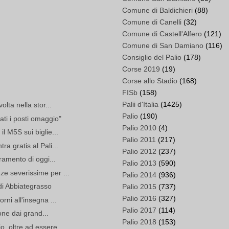
Comune di Baldichieri
(88)
Comune di Canelli
(32)
Comune di Castell'Alfero
(121)
Comune di San Damiano
(116)
Consiglio del Palio
(178)
Corse 2019
(19)
Corse allo Stadio
(168)
FISb
(158)
Palii d'Italia
(1425)
olta nella stor...
Palio
(190)
ti i posti omaggio"
Palio 2010
(4)
l M5S sui biglie...
Palio 2011
(217)
a gratis al Pali...
Palio 2012
(237)
tramento di oggi...
Palio 2013
(590)
ze severissime per ...
Palio 2014
(936)
 di Abbiategrasso
Palio 2015
(737)
Palio 2016
(327)
rni all'insegna ...
Palio 2017
(114)
ione dai grand...
Palio 2018
(153)
, oltre ad essere...