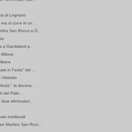
ccia di Legnano
ma si corre in un ...
rtino San Rocco e D...
sta
ta a Gardaland p...
 Milone
libere
te in Festa" del ...
 Viatosto
sta’’: la decima ...
ti del Palio ...
fase eliminatori...
nate medievali
an Martino San Rocc...