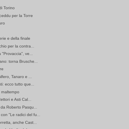
di Torino
sceddu per la Torre
uro
rie e della finale
hio per la contra...
 "Provaccia", ve...
ano: torna Brusche...
re
lfero, Tanaro e ...
i: ecco tutto que...
il maltempo
ttori e Asti Cal...
o da Roberto Pasqu...
n "Le radici del fu...
rretta, anche Cast...