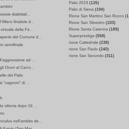
Palio 2019
(126)
 bambini
Palio di Siena
(194)
esie dialettali...
Rione San Martino San Rocco
(1
lfero finaliste d...
Rione San Silvestro
(103)
Rione Santa Caterina
(189)
irtuale della Fe...
Superprestige
(558)
aperte del Comune d...
rione Cattedrale
(238)
 in semifinale
rione San Paolo
(240)
rione San Secondo
(311)
l'aggressione ad ...
li Onori al Carro...
lle del Palio
i "cagnoni" di ...
sh
 vittoria dopo 16 ...
ano
alvo nell'ambito de...
i Farris (San Mar...