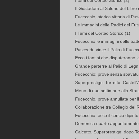
I temi del Corteo Storico (2)
Il Gustadom al Salone del Libro 
Fucecchio, storica vittoria di Pu
Le immagini delle Radici del Fut
I Temi del Corteo Storico (1)
Fucecchio le immagini delle batte
Pusceddu vince il Palio di Fucecc
Ecco i fantini che disputeranno la
Grande parterre al Palio di Legn
Fucecchio: prove senza sbavatu
Superprestige: Torretta, Castell'A
Meno di due settimane alla Strast
Fucecchio, prove annullate per 
Collaborazione tra Collegio dei Re
Fucecchio: ecco il cencio dipint
Domenica quarto appuntamento co
Calcetto, Superprestige: dopo To