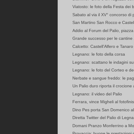
Viatosto: le foto della Festa dei
Sabato al via il XV° concorso di po
San Martino San Rocco e Castell'A
Addio al Forum del Palio, piazza v
Grande successo per le cantine 
Calcetto: Castell'Alfero e Tanaro
Legnano: le foto della corsa
Legnano: scattano le indagini sul
Legnano: le foto del Corteo e deg
Nerbate e sangue freddo: le page
Un Palio duro riporta il crocione a
Legnano: il video del Palio
Ferrara, vince Migheli al fotofini
Dino Pes porta San Domenico alla
Diretta Twitter del Palio di Legn
Domani Pranzo Monferrino a Monc
Provaccia: buone le prestazioni d