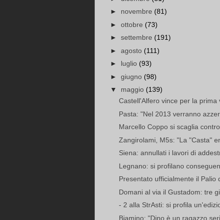
►
novembre
(81)
►
ottobre
(73)
►
settembre
(191)
►
agosto
(111)
►
luglio
(93)
►
giugno
(98)
▼
maggio
(139)
Castell'Alfero vince per la prima v
Pasta: "Nel 2013 verranno azzera
Marcello Coppo si scaglia contro i
Zangirolami, M5s: "La "Casta" entr
Siena: annullati i lavori di addes
Legnano: si profilano conseguen
Presentato ufficialmente il Palio
Domani al via il Gustadom: tre gio
- 2 alla StrAsti: si profila un'ediz
Biamino: "Dino è un ragazzo serio