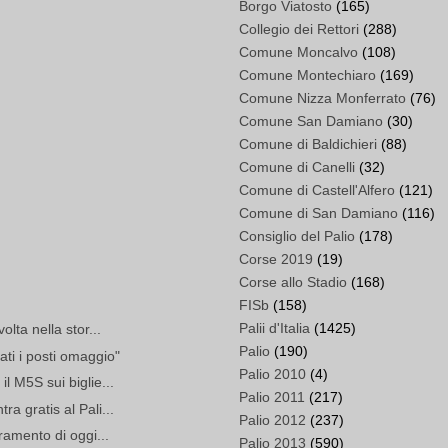
Borgo Viatosto
(165)
Collegio dei Rettori
(288)
Comune Moncalvo
(108)
Comune Montechiaro
(169)
Comune Nizza Monferrato
(76)
Comune San Damiano
(30)
Comune di Baldichieri
(88)
Comune di Canelli
(32)
Comune di Castell'Alfero
(121)
Comune di San Damiano
(116)
Consiglio del Palio
(178)
Corse 2019
(19)
Corse allo Stadio
(168)
FISb
(158)
Palii d'Italia
(1425)
olta nella stor...
Palio
(190)
ti i posti omaggio"
Palio 2010
(4)
l M5S sui biglie...
Palio 2011
(217)
a gratis al Pali...
Palio 2012
(237)
tramento di oggi...
Palio 2013
(590)