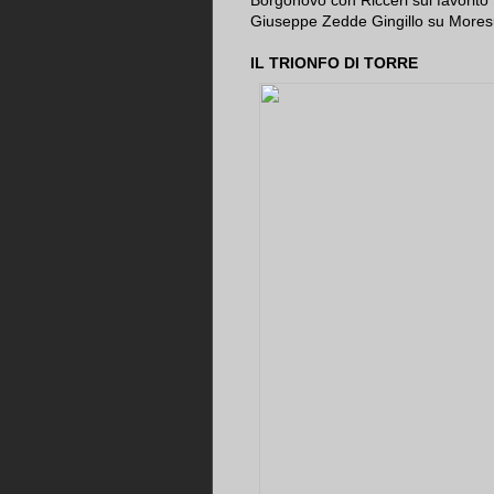
Borgonovo con Ricceri sul favorito 
Giuseppe Zedde Gingillo su Mores
IL TRIONFO DI TORRE