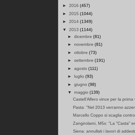
►
2016
(457)
►
2015
(1044)
►
2014
(1349)
▼
2013
(1144)
►
dicembre
(81)
►
novembre
(81)
►
ottobre
(73)
►
settembre
(191)
►
agosto
(111)
►
luglio
(93)
►
giugno
(98)
▼
maggio
(139)
Castell'Alfero vince per la prima v
Pasta: "Nel 2013 verranno azzera
Marcello Coppo si scaglia contro i
Zangirolami, M5s: "La "Casta" entr
Siena: annullati i lavori di addes