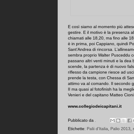
E così siamo al momento più atteso.
gestire. E il motivo è la presenza
chiamati alle 18,20, ma fino alle 1
è in prima, poi Cappiano, quindi 
Sant’Andrea di rincorsa. L’allineam
sembra proprio Walter Pusceddu col
passano altri venti minuti e la dea 
scende, la partenza è di nuovo fa
riflesso da campione riesce ad usci
prende la testa, con Chessa di Sa
attimo va al comando. Il secondo gi
II ma quasi al fotofinish ha la meg
Venieri e del capitano Matteo Cioni
www.collegiodeicapitani.it
Pubblicato da
.
Etichette:
Palii d'Italia
,
Palio 2013
,