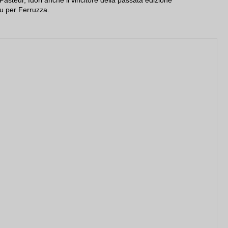
Pasteur, fuori anche il vincitore della passata edizione
u per Ferruzza.