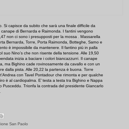
 Si capisce da subito che sarà una finale difficile da
 al canape di Bernarda e Raimonda. I fantini vengono
8,47 non ci sono i presupposti per la mossa . Massarella
Porta Bernarda, Torre, Porta Raimonda, Botteghe, Samo e
ento è impossibile da mantenere. Il fantino più in palla
 suo Nino’s che non risente della tensione. Alle 19,50
bendata inizia a baciare i colori biancazzurri. Il canape
lsa, ma Bighino cade rovinosamente da cavallo e con un
re dalla pista. Alle 20,22 la partenza è buona. Torre
nt’Andrea con Tavel Pontadour che rimonta e per qualche
ro è al cardiopalma. E’ testa a testa tra Bighino e Nappa
lio Pusceddu. Trionfa la contrada del presidente Giancarlo
.
rione San Paolo