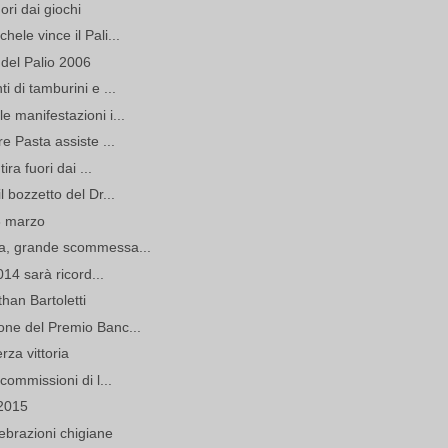
uori dai giochi
ele vince il Pali...
 del Palio 2006
i di tamburini e ...
e manifestazioni i...
e Pasta assiste ...
ira fuori dai ...
 bozzetto del Dr...
13 marzo
ta, grande scommessa...
014 sarà ricord...
han Bartoletti
one del Premio Banc...
erza vittoria
commissioni di l...
 2015
lebrazioni chigiane