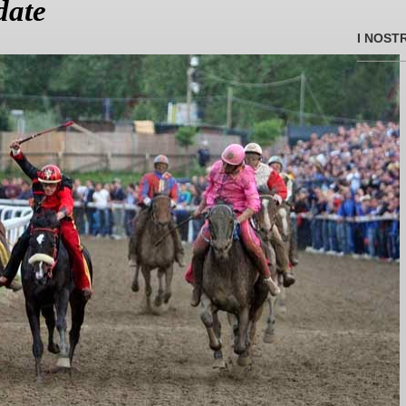
 date
I NOST