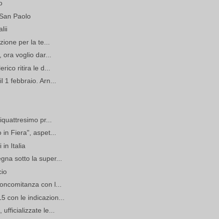
o
 San Paolo
lii
zione per la te...
 ora voglio dar...
ico ritira le d...
 1 febbraio. Arn...
tiquattresimo pr...
in Fiera", aspet...
in Italia
gna sotto la super...
cio
concomitanza con l...
 con le indicazion...
fficializzate le...