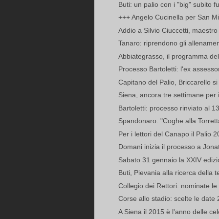
Buti: un palio con i "big" subito f
+++ Angelo Cucinella per San Mich
Addio a Silvio Ciuccetti, maestro
Tanaro: riprendono gli allenament
Abbiategrasso, il programma dell
Processo Bartoletti: l'ex assessor
Capitano del Palio, Briccarello si t
Siena, ancora tre settimane per il
Bartoletti: processo rinviato al 
Spandonaro: "Coghe alla Torret
Per i lettori del Canapo il Palio 2
Domani inizia il processo a Jonat
Sabato 31 gennaio la XXIV edizi
Buti, Pievania alla ricerca della t
Collegio dei Rettori: nominate le 
Corse allo stadio: scelte le date
A Siena il 2015 è l'anno delle ce