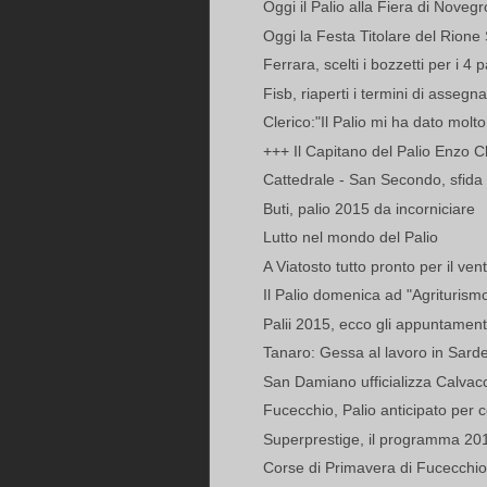
Oggi il Palio alla Fiera di Novegr
Oggi la Festa Titolare del Rione
Ferrara, scelti i bozzetti per i 4 pa
Fisb, riaperti i termini di assegna
Clerico:"Il Palio mi ha dato molto,
+++ Il Capitano del Palio Enzo Cler
Cattedrale - San Secondo, sfida il
Buti, palio 2015 da incorniciare
Lutto nel mondo del Palio
A Viatosto tutto pronto per il ven
Il Palio domenica ad "Agriturismo 
Palii 2015, ecco gli appuntamenti 
Tanaro: Gessa al lavoro in Sarde
San Damiano ufficializza Calvac
Fucecchio, Palio anticipato per 
Superprestige, il programma 2015
Corse di Primavera di Fucecchio, u