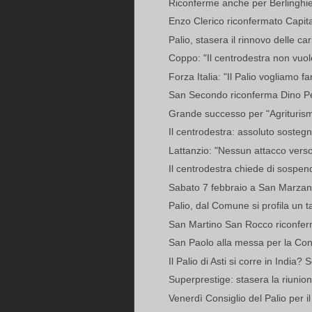
Riconferme anche per Berlinghie
Enzo Clerico riconfermato Capita
Palio, stasera il rinnovo delle ca
Coppo: "Il centrodestra non vuole 
Forza Italia: "Il Palio vogliamo far
San Secondo riconferma Dino Pes: 
Grande successo per "Agriturism
Il centrodestra: assoluto sostegn
Lattanzio: "Nessun attacco verso i
Il centrodestra chiede di sospende
Sabato 7 febbraio a San Marzanot
Palio, dal Comune si profila un ta
San Martino San Rocco riconfer
San Paolo alla messa per la Con
Il Palio di Asti si corre in India? 
Superprestige: stasera la riunione
Venerdì Consiglio del Palio per il