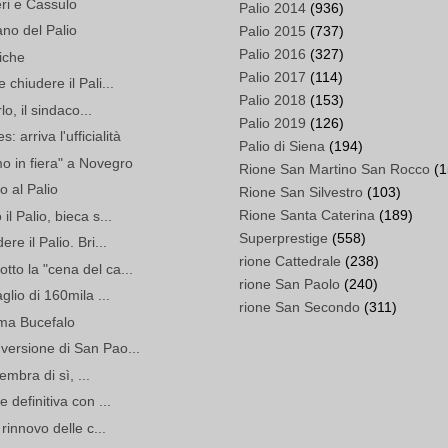
ri e Cassulo
Palio 2014
(936)
no del Palio
Palio 2015
(737)
Palio 2016
(327)
riche
Palio 2017
(114)
chiudere il Pali...
Palio 2018
(153)
lo, il sindaco...
Palio 2019
(126)
arriva l'ufficialità
Palio di Siena
(194)
o in fiera" a Novegro
Rione San Martino San Rocco
(1
o al Palio
Rione San Silvestro
(103)
Rione Santa Caterina
(189)
l Palio, bieca s...
Superprestige
(558)
re il Palio. Bri...
rione Cattedrale
(238)
to la "cena del ca...
rione San Paolo
(240)
glio di 160mila ...
rione San Secondo
(311)
ma Bucefalo
versione di San Pao...
Sembra di sì, ...
 definitiva con ...
 rinnovo delle c...