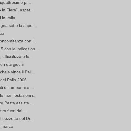
tiquattresimo pr...
in Fiera", aspet...
in Italia
gna sotto la super...
cio
concomitanza con l...
 con le indicazion...
fficializzate le...
uori dai giochi
ele vince il Pali...
 del Palio 2006
i di tamburini e ...
e manifestazioni i...
e Pasta assiste ...
ira fuori dai ...
 bozzetto del Dr...
13 marzo