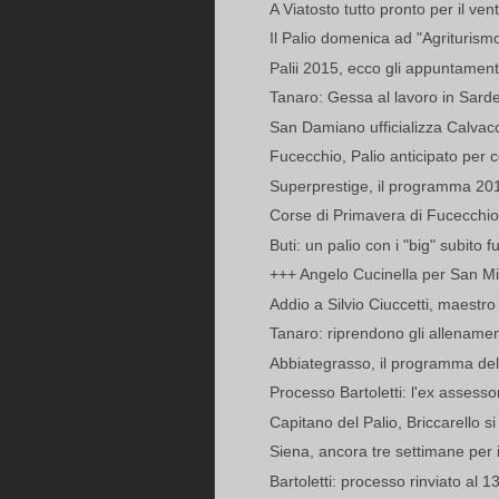
A Viatosto tutto pronto per il ven
Il Palio domenica ad "Agriturismo 
Palii 2015, ecco gli appuntamenti 
Tanaro: Gessa al lavoro in Sarde
San Damiano ufficializza Calvac
Fucecchio, Palio anticipato per 
Superprestige, il programma 2015
Corse di Primavera di Fucecchio, u
Buti: un palio con i "big" subito f
+++ Angelo Cucinella per San Mich
Addio a Silvio Ciuccetti, maestro
Tanaro: riprendono gli allenament
Abbiategrasso, il programma dell
Processo Bartoletti: l'ex assessor
Capitano del Palio, Briccarello si t
Siena, ancora tre settimane per il
Bartoletti: processo rinviato al 