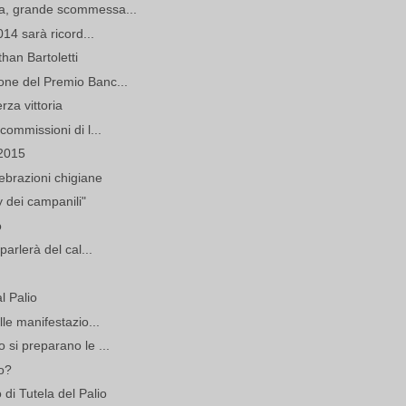
ta, grande scommessa...
014 sarà ricord...
han Bartoletti
one del Premio Banc...
erza vittoria
commissioni di l...
 2015
lebrazioni chigiane
y dei campanili"
o
parlerà del cal...
al Palio
lle manifestazio...
 si preparano le ...
o?
di Tutela del Palio