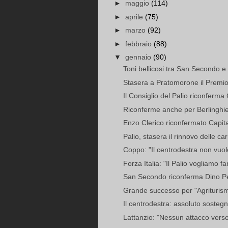
►
maggio
(114)
►
aprile
(75)
►
marzo
(92)
►
febbraio
(88)
▼
gennaio
(90)
Toni bellicosi tra San Secondo e C
Stasera a Pratomorone il Premio
Il Consiglio del Palio riconferma 
Riconferme anche per Berlinghie
Enzo Clerico riconfermato Capita
Palio, stasera il rinnovo delle ca
Coppo: "Il centrodestra non vuole 
Forza Italia: "Il Palio vogliamo far
San Secondo riconferma Dino Pes: 
Grande successo per "Agriturism
Il centrodestra: assoluto sostegn
Lattanzio: "Nessun attacco verso i