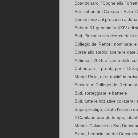
Spandonaro: "Coghe alla Torret
Per i lettori del Canapo il Palio 2
Domani inizia il processo a Jonat
Sabato 31 gennaio la XXIV edizi
Buti, Pievania alla ricerca della t
Collegio dei Rettori: nominate le 
Corse allo stadio: scelte le date
A Siena il 2015 è l'anno delle ce
Cattedrale.... pronta per il "Derb
Monte Palio, altre novità in arriv
Stasera al Collegio dei Rettori si 
Buti, sorteggiate le batterie
Buti, tutte le iniziative collaterali 
Superprestige, stilato l'elenco de
Il Capitano prende tempo, intanto
Monte: Calvaccio a San Damian
Siena, Leoncini ad del Consorzio 