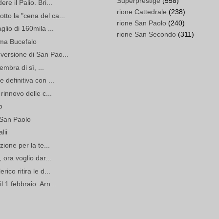
Superprestige
(558)
re il Palio. Bri...
rione Cattedrale
(238)
to la "cena del ca...
rione San Paolo
(240)
glio di 160mila ...
rione San Secondo
(311)
ma Bucefalo
versione di San Pao...
Sembra di sì, ...
 definitiva con ...
 rinnovo delle c...
o
 San Paolo
lii
zione per la te...
 ora voglio dar...
ico ritira le d...
 1 febbraio. Arn...