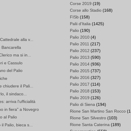
Corse 2019
(19)
Corse allo Stadio
(168)
FISb
(158)
Palii d'Italia
(1425)
Palio
(190)
Palio 2010
(4)
attedrale alla v...
Palio 2011
(217)
 Bancarella
Palio 2012
(237)
Clerico ma si in...
Palio 2013
(590)
ri e Cassulo
Palio 2014
(936)
no del Palio
Palio 2015
(737)
Palio 2016
(327)
riche
Palio 2017
(114)
chiudere il Pali...
Palio 2018
(153)
lo, il sindaco...
Palio 2019
(126)
arriva l'ufficialità
Palio di Siena
(194)
o in fiera" a Novegro
Rione San Martino San Rocco
(1
o al Palio
Rione San Silvestro
(103)
Rione Santa Caterina
(189)
l Palio, bieca s...