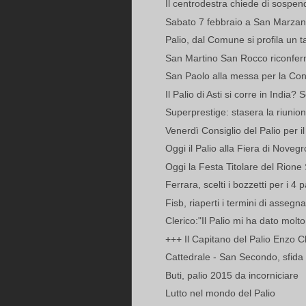
Il centrodestra chiede di sospende
Sabato 7 febbraio a San Marzanot
Palio, dal Comune si profila un ta
San Martino San Rocco riconfer
San Paolo alla messa per la Con
Il Palio di Asti si corre in India? 
Superprestige: stasera la riunione
Venerdì Consiglio del Palio per il
Oggi il Palio alla Fiera di Novegr
Oggi la Festa Titolare del Rione
Ferrara, scelti i bozzetti per i 4 pa
Fisb, riaperti i termini di assegna
Clerico:"Il Palio mi ha dato molto,
+++ Il Capitano del Palio Enzo Cler
Cattedrale - San Secondo, sfida il
Buti, palio 2015 da incorniciare
Lutto nel mondo del Palio