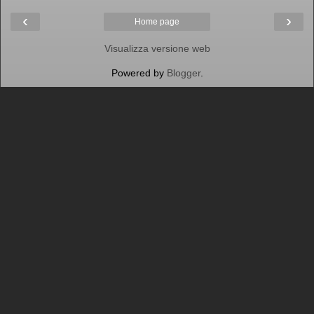
‹
›
Home page
Visualizza versione web
Powered by
Blogger
.