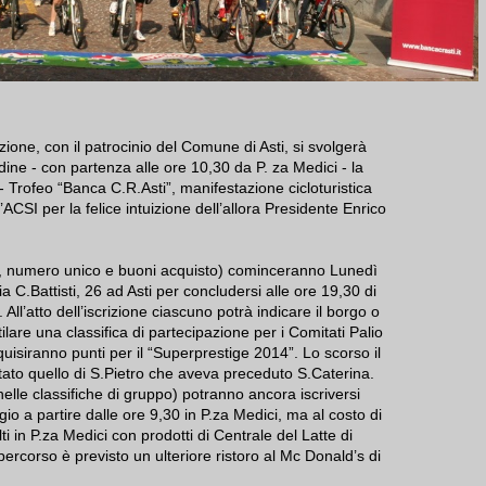
one, con il patrocinio del Comune di Asti, si svolgerà
ine - con partenza alle ore 10,30 da P. za Medici - la
 - Trofeo “Banca C.R.Asti”, manifestazione cicloturistica
l’ACSI per la felice intuizione dell’allora Presidente Enrico
iale, numero unico e buoni acquisto) cominceranno Lunedì
 C.Battisti, 26 ad Asti per concludersi alle ore 19,30 di
All’atto dell’iscrizione ciascuno potrà indicare il borgo o
are una classifica di partecipazione per i Comitati Palio
cquisiranno punti per il “Superprestige 2014”. Lo scorso il
ato quello di S.Pietro che aveva preceduto S.Caterina.
nelle classifiche di gruppo) potranno ancora iscriversi
o a partire dalle ore 9,30 in P.za Medici, ma al costo di
ti in P.za Medici con prodotti di Centrale del Latte di
rcorso è previsto un ulteriore ristoro al Mc Donald’s di