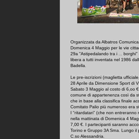
Organizzata da Albatros Comunicazi
Domenica 4 Maggio per le vie cittad
29a "Astipedalando tra i ... borghi"
libera a tutti inventata nel 1986 dal
Badella.
Le pre-iscrizioni (maglietta uffic
28 Aprile da Dimensione Sport di Via
Sabato 3 Maggio al costo di 6,oo €. 
comune di appartenenza così da stil
che in base alla classifica finale a
Comitato Palio più numeroso era st
I “ritardatari” (che non entreranno 
nella mattinata di Domenica 4 Maggi
7,00 €. I partecipanti saranno accol
Torino e Gruppo 3A Sma. Lungo il pe
C.so Alessandria.