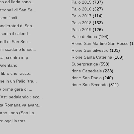
o ed Ilaria sono...
Palio 2015
(737)
Palio 2016
(327)
tronali di San Se...
Palio 2017
(114)
semifinali
Palio 2018
(153)
ndieratori di San...
Palio 2019
(126)
senta il calend...
Palio di Siena
(194)
tedì di San Sec...
Rione San Martino San Rocco
(1
oni scadono luned...
Rione San Silvestro
(103)
Rione Santa Caterina
(189)
a, si entra in p...
Superprestige
(558)
 Valentano
rione Cattedrale
(238)
 libro che racco...
rione San Paolo
(240)
 in un Palio "tra...
rione San Secondo
(311)
a prima gara di ...
sti pedalando"; ecc...
rta Romana va avant...
turno Lano (San La...
: oggi la trasl...