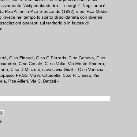
sivamente “Astipedalando tra ... i borghi”. Negli anni è
da P.za Alfieri in P.za S.Secondo (1992) e poi P.za Medici
 invece nel tempo lo spirito di solidarietà con diverse
ssociazioni operanti sul territorio o in favore di
e.
 Libertà, C.so Einaudi, C.so G.Ferraris, C.so Genova, C.so
ssandria, C.so Casale, C. so Volta, Via Monte Rainero,
orino, C.so D.Minzoni, cavalcavia Giolitti, C.so Venezia,
topasso FF.SS, Via A. Cittadella, C.so P. Chiesa, Via
ia, P.za Alfieri, Via C. Battisti -
e