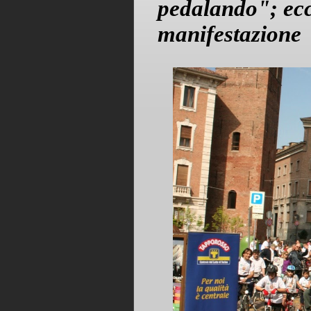
pedalando"; ecc
manifestazione