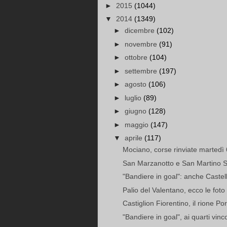
►
2015
(1044)
▼
2014
(1349)
►
dicembre
(102)
►
novembre
(91)
►
ottobre
(104)
►
settembre
(197)
►
agosto
(106)
►
luglio
(89)
►
giugno
(128)
►
maggio
(147)
▼
aprile
(117)
Mociano, corse rinviate martedì
San Marzanotto e San Martino S
"Bandiere in goal": anche Castell
Palio del Valentano, ecco le foto e
Castiglion Fiorentino, il rione Po
"Bandiere in goal", ai quarti vinc