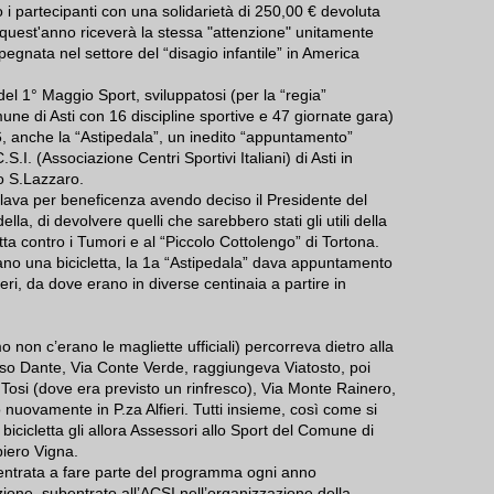
i partecipanti con una solidarietà di 250,00 € devoluta
 quest'anno riceverà la stessa "attenzione" unitamente
pegnata nel settore del “disagio infantile” in America
del 1° Maggio Sport, sviluppatosi (per la “regia”
une di Asti con 16 discipline sportive e 47 giornate gara)
86, anche la “Astipedala”, un inedito “appuntamento”
S.I. (Associazione Centri Sportivi Italiani) di Asti in
io S.Lazzaro.
va per beneficenza avendo deciso il Presidente del
la, di devolvere quelli che sarebbero stati gli utili della
ta contro i Tumori e al “Piccolo Cottolengo” di Tortona.
ano una bicicletta, la 1a “Astipedala” dava appuntamento
fieri, da dove erano in diverse centinaia a partire in
 non c’erano le magliette ufficiali) percorreva dietro alla
C.so Dante, Via Conte Verde, raggiungeva Viatosto, poi
Tosi (dove era previsto un rinfresco), Via Monte Rainero,
o nuovamente in P.za Alfieri. Tutti insieme, così come si
in bicicletta gli allora Assessori allo Sport del Comune di
piero Vigna.
è entrata a fare parte del programma ogni anno
one, subentrato all’ACSI nell’organizzazione della