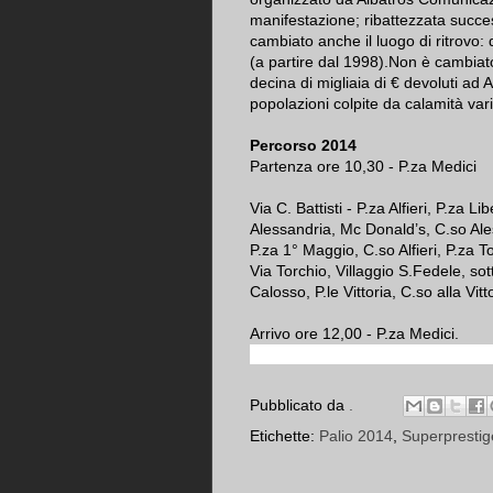
manifestazione; ribattezzata succes
cambiato anche il luogo di ritrovo: 
(a partire dal 1998).Non è cambiato
decina di migliaia di € devoluti ad A
popolazioni colpite da calamità vari
Percorso 2014
Partenza ore 10,30 - P.za Medici
Via C. Battisti - P.za Alfieri, P.za
Alessandria, Mc Donald’s, C.so Ale
P.za 1° Maggio, C.so Alfieri, P.za T
Via Torchio, Villaggio S.Fedele, sot
Calosso, P.le Vittoria, C.so alla Vittor
Arrivo ore 12,00 - P.za Medici.
Pubblicato da
.
Etichette:
Palio 2014
,
Superprestig