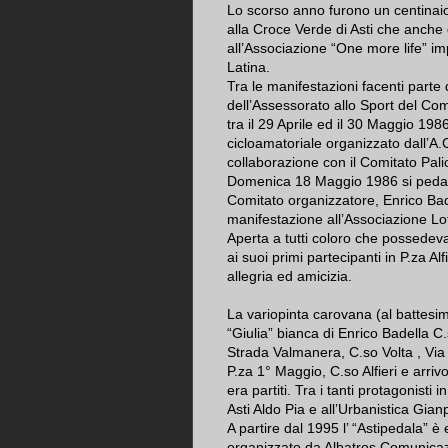
Lo scorso anno furono un centinaio 
alla Croce Verde di Asti che anche
all’Associazione “One more life” im
Latina.
Tra le manifestazioni facenti parte 
dell’Assessorato allo Sport del Com
tra il 29 Aprile ed il 30 Maggio 19
cicloamatoriale organizzato dall’A.C.
collaborazione con il Comitato Pal
Domenica 18 Maggio 1986 si pedala
Comitato organizzatore, Enrico Badel
manifestazione all’Associazione Lot
Aperta a tutti coloro che possedev
ai suoi primi partecipanti in P.za Al
allegria ed amicizia.
La variopinta carovana (al battesimo
“Giulia” bianca di Enrico Badella 
Strada Valmanera, C.so Volta , Via 
P.za 1° Maggio, C.so Alfieri e arriv
era partiti. Tra i tanti protagonisti 
Asti Aldo Pia e all’Urbanistica Gian
A partire dal 1995 l’ “Astipedala” 
organizzato da Albatros Comunicazi