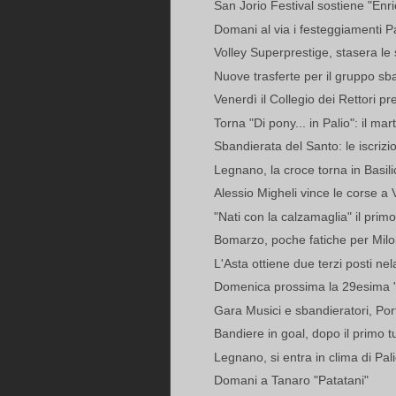
San Jorio Festival sostiene "Enric
Domani al via i festeggiamenti Pa
Volley Superprestige, stasera le 
Nuove trasferte per il gruppo sba
Venerdì il Collegio dei Rettori pre
Torna "Di pony... in Palio": il mar
Sbandierata del Santo: le iscrizi
Legnano, la croce torna in Basilic
Alessio Migheli vince le corse a
"Nati con la calzamaglia" il primo
Bomarzo, poche fatiche per Milone
L'Asta ottiene due terzi posti nel
Domenica prossima la 29esima "A
Gara Musici e sbandieratori, Po
Bandiere in goal, dopo il primo 
Legnano, si entra in clima di Palio
Domani a Tanaro "Patatani"