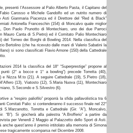
le, presenti l’Assessore al Palio Alberto Pasta, il Capitano del
 Fabio Carosso e Michele Gandolfo ed un nutrito numero di
ub Asti Gianmaria Piacenza ed il Direttore del “Red & Black”
emiati Antonella Franceschin (154) di Moncalvo quale miglior
ma, Don Paolo Prunotto di Montechiaro, uno dei due Parroci
Don Mauro Canta di S.Pietro) ed il Comitato Palio Montechiaro
i) del Torneo dei Borghi di Bowling 2014. Nella classifica del
zio Bertolino (che ha ricevuto dalle mani di Valerio Sabatini la
lano) si sono classificati Flavio Arnone (150) della Cattedrale
tto.
tazioni 2014 la classifica del 18° “Superprestige” propone al
unti (2° a bocce e 1° a bowling”) precede Torretta (40),
 e Nizza M.to (21). A seguire Cattedrale (19), S.Pietro (18),
ll’Alfero (13), Viatosto (12), S.Maria Nuova (11), Montechiaro
Damiano, S.Secondo e S.Silvestro (6).
ive a “respiro paliofilo” proporrà la sfida pallavolistica tra 6
anti Comitati Palio: si contenderanno il successo finale nel 22°
i S.Marzanotto, Torretta e Cattedrale (Gir. “A”), Moncalvo,
 “B”). Si giocherà alla palestra “A.Brofferio” a partire da
evista per Venerdì 2 Maggio al Palazzetto dello Sport di Asti.
rà anche quest’anno il premio intitolato alla memoria di Simona
lvese tragicamente scomparsa nel Dicembre 2008.