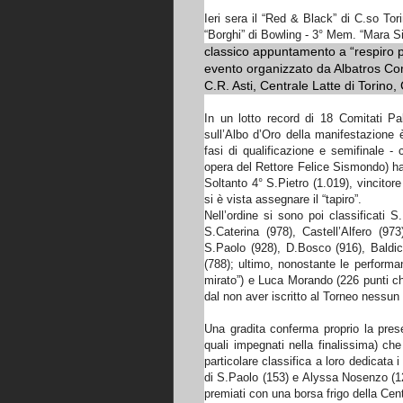
Ieri sera il “Red & Black” di C.so Tor
“Borghi” di Bowling - 3° Mem. “Mara Sil
classico appuntamento a “respiro p
evento organizzato da Albatros Co
C.R. Asti, Centrale Latte di Torin
In un lotto record di 18 Comitati Pal
sull’Albo d’Oro della manifestazione 
fasi di qualificazione e semifinale 
opera del Rettore Felice Sismondo) ha 
Soltanto 4° S.Pietro (1.019), vincitor
si è vista assegnare il “tapiro”.
Nell’ordine si sono poi classificati 
S.Caterina (978), Castell’Alfero (97
S.Paolo (928), D.Bosco (916), Baldic
(788); ultimo, nonostante le performan
mirato”) e Luca Morando (226 punti che
dal non aver iscritto al Torneo nessun
Una gradita conferma proprio la pres
quali impegnati nella finalissima) che
particolare classifica a loro dedicata i 
di S.Paolo (153) e Alyssa Nosenzo (124) 
premiati con una borsa frigo della Cent