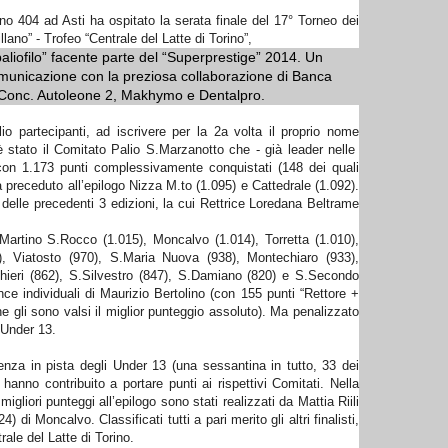
ino 404 ad Asti ha ospitato la serata finale del 17° Torneo dei
lano” - Trofeo “Centrale del Latte di Torino”,
aliofilo” facente parte del “Superprestige” 2014. Un
municazione con la preziosa collaborazione di Banca
o, Conc. Autoleone 2, Makhymo e Dentalpro.
io partecipanti, ad iscrivere per la 2a volta il proprio nome
è stato il Comitato Palio S.Marzanotto che - già leader nelle
- con 1.173 punti complessivamente conquistati (148 dei quali
preceduto all’epilogo Nizza M.to (1.095) e Cattedrale (1.092).
e delle precedenti 3 edizioni, la cui Rettrice Loredana Beltrame
S.Martino S.Rocco (1.015), Moncalvo (1.014), Torretta (1.010),
3), Viatosto (970), S.Maria Nuova (938), Montechiaro (933),
hieri (862), S.Silvestro (847), S.Damiano (820) e S.Secondo
ce individuali di Maurizio Bertolino (con 155 punti “Rettore +
 gli sono valsi il miglior punteggio assoluto). Ma penalizzato
 Under 13.
enza in pista degli Under 13 (una sessantina in tutto, 33 dei
 hanno contribuito a portare punti ai rispettivi Comitati. Nella
migliori punteggi all’epilogo sono stati realizzati da Mattia Riili
di Moncalvo. Classificati tutti a pari merito gli altri finalisti,
rale del Latte di Torino.