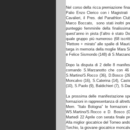
Nel corso della ricca premiazione fina
Palio Enzo Clerico con i Magistrati
Cavalieri, il Pres. del Panathlon Cl
Marco Boccato, sono stati inoltri pr
punteggio femminile della finalissi
quest’anno in pista (l’altro è stato 
quale gruppo più numeroso (68 iscritt
“Rettore + mirato” alle spalle di Mauri
targa in memoria della moglie Mara Sil
e Felice Sismondo (148) di S.Marzano
Dopo la disputa di 2 delle 8 manifes
comando S.Marzanotto che con 46 p
S.Martino/S.Rocco (36), D.Bosco (26)
Moncalvo (16), S.Caterina (14), Caste
(10), S.Paolo (9), Baldichieri (7), S.
La prossima delle manifestazione sport
formazioni in rappresentanza di altrett
Mem. “Italo Bologna” le formazioni d
WS.Martino/S.Rocco e D. Bosco (Gir.
Martedì 22 Aprile con serata finale pr
Alla miglior giocatrice del Torneo and
Torchio, la giovane giocatrice monca