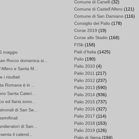
Comune di Canelli
(32)
Comune di Castell'Alfero
(121)
Comune di San Damiano
(116)
Consiglio del Palio
(178)
Corse 2019
(19)
Corse allo Stadio
(168)
FISb
(158)
Palii d'Italia
(1425)
 6 maggio
Palio
(190)
an Rocco domenica si...
Palio 2010
(4)
'Alfero e Santa M...
Palio 2011
(217)
 i risultati
Palio 2012
(237)
rta Romana è in ...
Palio 2013
(590)
ono Santa Cateri...
Palio 2014
(936)
o ed Ilaria sono...
Palio 2015
(737)
Palio 2016
(327)
tronali di San Se...
Palio 2017
(114)
semifinali
Palio 2018
(153)
ndieratori di San...
Palio 2019
(126)
senta il calend...
Palio di Siena
(194)