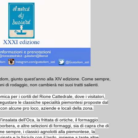
stadom, giunto quest'anno alla XIV edizione. Come sempre,
i di rodaggio, non cambierà nei suoi tratti salienti.
a per i cortili del Rione Cattedrale, dove i visitatori,
ustare le classiche specialità piemontesi proposte dal
con alcune pro loco, aziende e locali della zona.
insalata dell'Oca, la frittata di ortiche, il formaggio
orbera, e altre selezioni di formaggi, sia di capra che di
 sempre, i classici agnolotti alla piemontese, la
arinata e la friciula con il lardo, insieme a tante altre