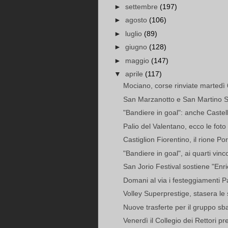
►
settembre
(197)
►
agosto
(106)
►
luglio
(89)
►
giugno
(128)
►
maggio
(147)
▼
aprile
(117)
Mociano, corse rinviate martedì
San Marzanotto e San Martino S
"Bandiere in goal": anche Castell
Palio del Valentano, ecco le foto e
Castiglion Fiorentino, il rione Po
"Bandiere in goal", ai quarti vinc
San Jorio Festival sostiene "Enric
Domani al via i festeggiamenti Pa
Volley Superprestige, stasera le 
Nuove trasferte per il gruppo sba
Venerdì il Collegio dei Rettori pre