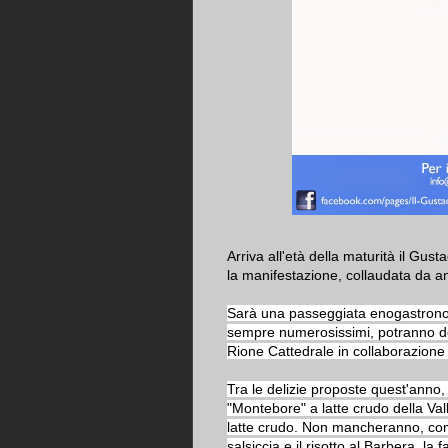
Arriva all'età della maturità il Gu
la manifestazione, collaudata da ann
Sarà una passeggiata enogastronomic
sempre numerosissimi, potranno deg
Rione Cattedrale in collaborazione 
Tra le delizie proposte quest'anno, l'
"Montebore" a latte crudo della Valb
latte crudo. Non mancheranno, come
salsiccia e il risotto al Barbera, la f