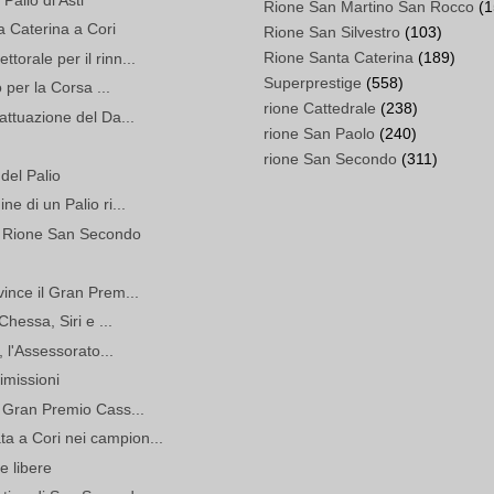
Rione San Martino San Rocco
(1
ta Caterina a Cori
Rione San Silvestro
(103)
Rione Santa Caterina
(189)
orale per il rinn...
Superprestige
(558)
 per la Corsa ...
rione Cattedrale
(238)
attuazione del Da...
rione San Paolo
(240)
rione San Secondo
(311)
 del Palio
e di un Palio ri...
el Rione San Secondo
vince il Gran Prem...
Chessa, Siri e ...
, l'Assessorato...
imissioni
l Gran Premio Cass...
a a Cori nei campion...
e libere