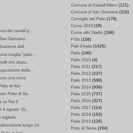
Comune di Castell'Alfero
(121)
Comune di San Damiano
(116)
Consiglio del Palio
(178)
Corse 2019
(19)
ni dei cavalli p...
Corse allo Stadio
(168)
 a San Damiano
FISb
(158)
Palii d'Italia
(1425)
ituazione dell...
Palio
(190)
una maglia "palio...
Palio 2010
(4)
valli che dispu...
Palio 2011
(217)
ugurazione della ...
Palio 2012
(237)
a con una cena
Palio 2013
(590)
alio di Asti
Palio 2014
(936)
ato Palio di Sa...
Palio 2015
(737)
Palio 2016
(327)
ta su Rai 5
Palio 2017
(114)
el 4 agosto. Ec...
Palio 2018
(153)
 biglietti
Palio 2019
(126)
aborazione lunga 10...
Palio di Siena
(194)
Palio di Asti