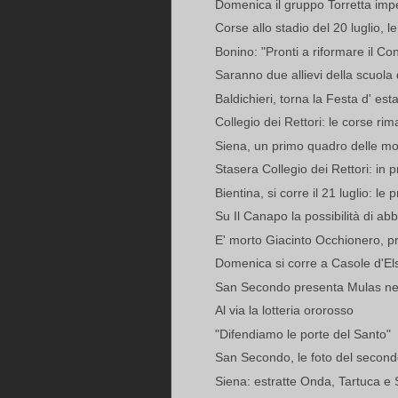
Domenica il gruppo Torretta impe
Corse allo stadio del 20 luglio, le
Bonino: "Pronti a riformare il Cons
Saranno due allievi della scuola 
Baldichieri, torna la Festa d' est
Collegio dei Rettori: le corse ri
Siena, un primo quadro delle mon
Stasera Collegio dei Rettori: in p
Bientina, si corre il 21 luglio: le
Su Il Canapo la possibilità di abbo
E' morto Giacinto Occhionero, pri
Domenica si corre a Casole d'El
San Secondo presenta Mulas nell
Al via la lotteria ororosso
"Difendiamo le porte del Santo"
San Secondo, le foto del second
Siena: estratte Onda, Tartuca e 