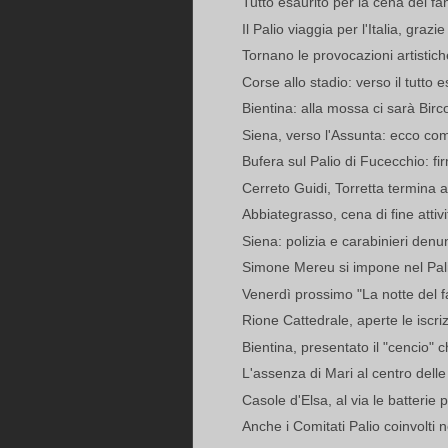
Tutto esaurito per la cena del f
Il Palio viaggia per l'Italia, grazie
Tornano le provocazioni artistiche
Corse allo stadio: verso il tutto e
Bientina: alla mossa ci sarà Birco
Siena, verso l'Assunta: ecco co
Bufera sul Palio di Fucecchio: fir
Cerreto Guidi, Torretta termina a
Abbiategrasso, cena di fine attivi
Siena: polizia e carabinieri denu
Simone Mereu si impone nel Pali
Venerdì prossimo "La notte del fa
Rione Cattedrale, aperte le iscrizio
Bientina, presentato il "cencio" 
L'assenza di Mari al centro delle s
Casole d'Elsa, al via le batterie 
Anche i Comitati Palio coinvolti n