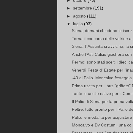
►
ottobre
(73)
►
settembre
(191)
►
agosto
(111)
▼
luglio
(93)
Siena, domani chiudono le iscrizio
Torna il concorso delle vetrine
Siena, l' Assunta si avvicina, la s
Anche l'Asti Calcio giocherà con 
Fermo: sono stati scelti i dieci ca
Venerdì Festa d' Estate per l'ina
-40 al Palio. Moncalvo festeggi
Prima uscita per il bus "griffato" P
Tante le uscite estive per il Comit
Il Palio di Siena per la prima vol
Feltre, tutto pronto per il Palio d
Palio, le modalità per acquistare i
Moncalvo e Dv Costumi, una coll
Presentato il bus Asp dedicato al 