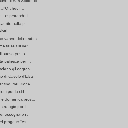
antino di San Secondo
 all'Orchestr...
.. aspettando il...
saurito nelle p...
lotti
me vanno definendos...
me false sul ver...
ll'ottavo posto
tà paliesca per ...
nciano gli aggres...
o di Casole d'Elsa
ntino" del Rione ...
ni per la sfil...
che domenica pros...
trategie per il...
per assegnare i ...
el progetto "Ast...