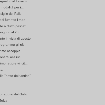
gnato nel torneo d...
 modalità per i...
iglio del Palio...
del fumetto i mae...
ate a "tutto pesce"
mangono al 20
te in vista di agosto
rogramma gli ult...
 prime accoppia...
narsi alla rivi...
mo rettore vincit...
sa
a "notte del fantino"
o raduno del Gallo
Selva