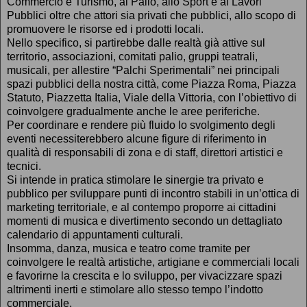
Commercio e Turismo, al Palio, allo Sport e ai Lavori
Pubblici oltre che attori sia privati che pubblici, allo scopo di
promuovere le risorse ed i prodotti locali.
Nello specifico, si partirebbe dalle realtà già attive sul
territorio, associazioni, comitati palio, gruppi teatrali,
musicali, per allestire “Palchi Sperimentali” nei principali
spazi pubblici della nostra città, come Piazza Roma, Piazza
Statuto, Piazzetta Italia, Viale della Vittoria, con l’obiettivo di
coinvolgere gradualmente anche le aree periferiche.
Per coordinare e rendere più fluido lo svolgimento degli
eventi necessiterebbero alcune figure di riferimento in
qualità di responsabili di zona e di staff, direttori artistici e
tecnici.
Si intende in pratica stimolare le sinergie tra privato e
pubblico per sviluppare punti di incontro stabili in un’ottica di
marketing territoriale, e al contempo proporre ai cittadini
momenti di musica e divertimento secondo un dettagliato
calendario di appuntamenti culturali.
Insomma, danza, musica e teatro come tramite per
coinvolgere le realtà artistiche, artigiane e commerciali locali
e favorirne la crescita e lo sviluppo, per vivacizzare spazi
altrimenti inerti e stimolare allo stesso tempo l’indotto
commerciale.