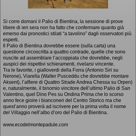
Si corre domani il Palio di Bientina, la sessione di prove
libere di ieri sera non ha fatto che confermare quanto già
emerso dai pronostici stilati “a tavolino” dagli osservatori più
esperti.
Il Palio di Bientina dovrebbe essere (sulla carta) una
questione circoscritta a quattro contrade, quelle che sono
riuscite ad assemblare l’accoppiata che dovrebbe, negli
auspici dei rispettivi schieramenti, rivelarsi vincente.
Tra le favorite, i gialloverdi della Forra (Antonio Siri su
Nerone), Viarella (Walter Pusceddu che dovrebbe montare
Aksent), l’alfiere di Quattro Strade Andrea Chessa su Orpen)
e, naturalmente, il binomio vincitore dell’ultimo Palio di San
Valentino, quel Dino Pes su Ondina Prima che lo scorso
anno fece gioire i bianconeri del Centro Storico ma che
quest’anno proverà ad iscrivere per la prima volta il nome
del Villaggio nell’albo d’oro del Palio di Bientina.
www.ecodelmontepadule.com