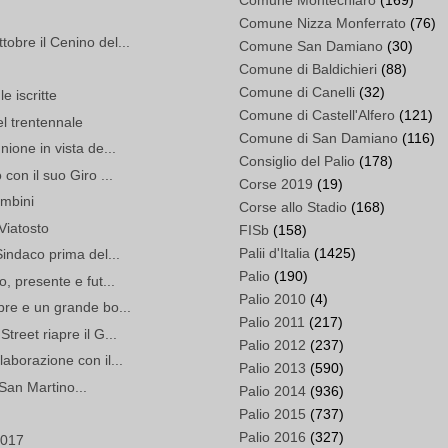
Comune Montechiaro
(169)
Comune Nizza Monferrato
(76)
obre il Cenino del...
Comune San Damiano
(30)
Comune di Baldichieri
(88)
Comune di Canelli
(32)
e iscritte
Comune di Castell'Alfero
(121)
el trentennale
Comune di San Damiano
(116)
nione in vista de...
Consiglio del Palio
(178)
con il suo Giro ...
Corse 2019
(19)
ambini
Corse allo Stadio
(168)
 Viatosto
FISb
(158)
Palii d'Italia
(1425)
Sindaco prima del...
Palio
(190)
, presente e fut...
Palio 2010
(4)
bre e un grande bo...
Palio 2011
(217)
treet riapre il G...
Palio 2012
(237)
aborazione con il...
Palio 2013
(590)
i San Martino...
Palio 2014
(936)
Palio 2015
(737)
Palio 2016
(327)
2017