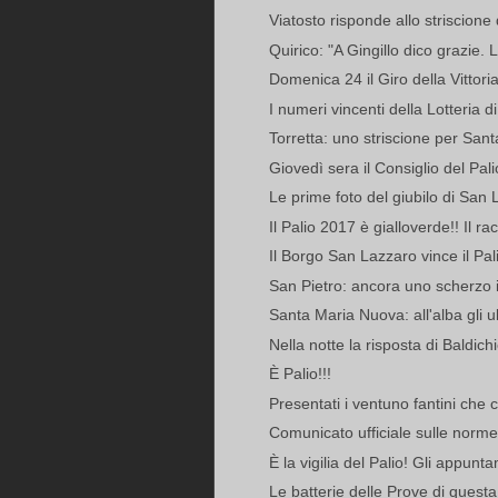
Viatosto risponde allo striscion
Quirico: "A Gingillo dico grazie. L
Domenica 24 il Giro della Vittor
I numeri vincenti della Lotteria d
Torretta: uno striscione per Santa
Giovedì sera il Consiglio del Pali
Le prime foto del giubilo di San
Il Palio 2017 è gialloverde!! Il rac
Il Borgo San Lazzaro vince il Pali
San Pietro: ancora uno scherzo 
Santa Maria Nuova: all'alba gli ul
Nella notte la risposta di Baldichie
È Palio!!!
Presentati i ventuno fantini che c
Comunicato ufficiale sulle norme
È la vigilia del Palio! Gli appunta
Le batterie delle Prove di quest