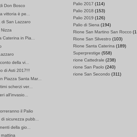
Palio 2017
(114)
e di Don Bosco
Palio 2018
(153)
a vittoria è pe...
Palio 2019
(126)
ia di San Lazzaro
Palio di Siena
(194)
i Nizza
Rione San Martino San Rocco
(1
 Caterina in Pia...
Rione San Silvestro
(103)
Rione Santa Caterina
(189)
o
Superprestige
(558)
 Lazzaro
rione Cattedrale
(238)
conto della vi...
rione San Paolo
(240)
o di Asti 2017!!!
rione San Secondo
(311)
in Piazza Santa Mar...
timi scherzi ver...
ri all'invasio...
orreranno il Palio
 di sicurezza pubb...
menti della gio...
a mattina