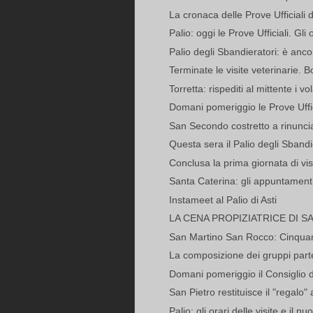
La cronaca delle Prove Ufficiali 
Palio: oggi le Prove Ufficiali. Gli o
Palio degli Sbandieratori: è anco
Terminate le visite veterinarie. B
Torretta: rispediti al mittente i vol
Domani pomeriggio le Prove Ufficia
San Secondo costretto a rinuncia
Questa sera il Palio degli Sbandi
Conclusa la prima giornata di visit
Santa Caterina: gli appuntamenti
Instameet al Palio di Asti
LA CENA PROPIZIATRICE DI 
San Martino San Rocco: Cinquan
La composizione dei gruppi partec
Domani pomeriggio il Consiglio d
San Pietro restituisce il "regalo"
Palio: gli orari delle visite e il n