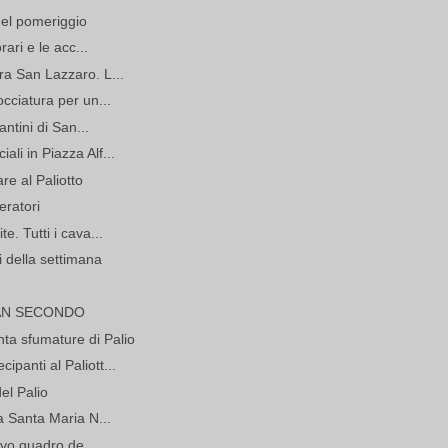
del pomeriggio
rari e le acc...
ra San Lazzaro. L...
occiatura per un...
antini di San...
li in Piazza Alf...
re al Paliotto
eratori
e. Tutti i cava...
 della settimana
SAN SECONDO
ta sfumature di Palio
ipanti al Paliott...
el Palio
 a Santa Maria N...
uovo quadro de...