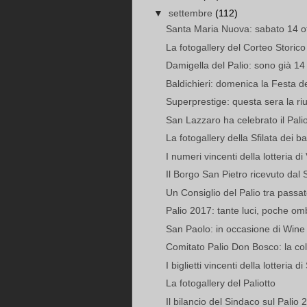
▼
settembre
(112)
Santa Maria Nuova: sabato 14 ott
La fotogallery del Corteo Storico
Damigella del Palio: sono già 14 l
Baldichieri: domenica la Festa d
Superprestige: questa sera la riu
San Lazzaro ha celebrato il Palio 
La fotogallery della Sfilata dei b
I numeri vincenti della lotteria di
Il Borgo San Pietro ricevuto dal 
Un Consiglio del Palio tra passato
Palio 2017: tante luci, poche om
San Paolo: in occasione di Wine S
Comitato Palio Don Bosco: la coll
I biglietti vincenti della lotteria d
La fotogallery del Paliotto
Il bilancio del Sindaco sul Palio 