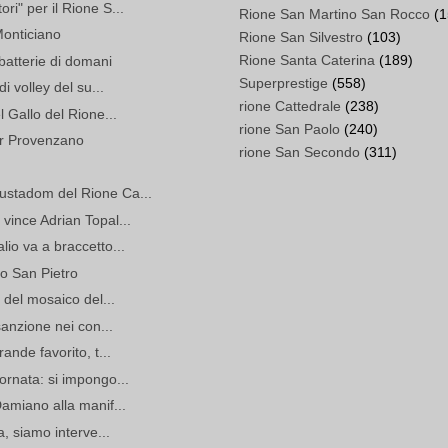
i" per il Rione S...
Rione San Martino San Rocco
(1
Monticiano
Rione San Silvestro
(103)
Rione Santa Caterina
(189)
batterie di domani
Superprestige
(558)
i volley del su...
rione Cattedrale
(238)
l Gallo del Rione...
rione San Paolo
(240)
per Provenzano
rione San Secondo
(311)
ustadom del Rione Ca...
vince Adrian Topal...
lio va a braccetto...
go San Pietro
 del mosaico del...
sanzione nei con...
ande favorito, t...
ornata: si impongo...
Damiano alla manif...
a, siamo interve...