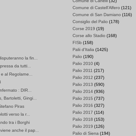
Comune di Canelli
(32)
Comune di Castell'Alfero
(121)
Comune di San Damiano
(116)
Consiglio del Palio
(178)
Corse 2019
(19)
Corse allo Stadio
(168)
FISb
(158)
Palii d'Italia
(1425)
Palio
(190)
sputeranno la fin...
Palio 2010
(4)
pressa da tutti...
Palio 2011
(217)
ti e al Regolame...
Palio 2012
(237)
3
Palio 2013
(590)
onfermato : DIR...
Palio 2014
(936)
Bartoletti, Gingi...
Palio 2015
(737)
Palio 2016
(327)
Stefano Piras
Palio 2017
(114)
otti verso la r...
Palio 2018
(153)
ndo tra i Borghi
Palio 2019
(126)
viene anche il pap...
Palio di Siena
(194)