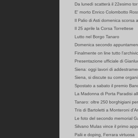
Da lunedì scatterà il 22esimo torn
E' morto Enrico Colombotto Rosso
Il Palio di Asti domenica scorsa a
Il 25 aprile la Corsa Torrettese
Lutto nel Borgo Tanaro
Domenica secondo appuntamento 
Finalmente on line tutto l'archiv
Presentazione ufficiale di Gianluc
Siena: oggi lavori di addestram
Siena, si discute su come organi
Spostato a sabato il premio Ban
La Madonna di Porta Paradisi all
Tanaro: oltre 250 borghigiani per 
Tris di Bartoletti a Monteroni d'A
Le foto del secondo memorial 
Silvano Mulas vince il primo app
Palii e doping, Ferrara virtuosa