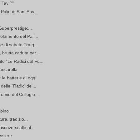
o Tav ?"
Palio di Sant'Ans...
 Superprestige:...
olamento del Pali...
e di sabato.Tra g...
 brutta caduta per...
o "Le Radici del Fu...
ancarella
le batterie di oggi
delle "Radici del...
emio del Collegio ...
mbino
ura, tradizio...
criversi alle at...
ossiere