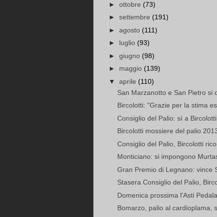
►
ottobre
(73)
►
settembre
(191)
►
agosto
(111)
►
luglio
(93)
►
giugno
(98)
►
maggio
(139)
▼
aprile
(110)
San Marzanotto e San Pietro si di
Bircolotti: "Grazie per la stima es
Consiglio del Palio: sì a Bircolot
Bircolotti mossiere del palio 201
Consiglio del Palio, Bircolotti ric
Monticiano: si impongono Murtas, 
Gran Premio di Legnano: vince 
Stasera Consiglio del Palio, Bircol
Domenica prossima l'Asti Pedala
Bomarzo, palio al cardioplama, s