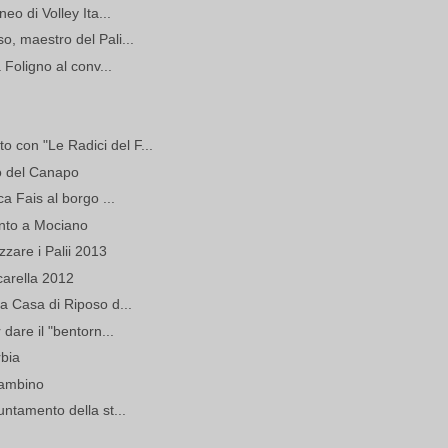
eo di Volley Ita...
, maestro del Pali...
 Foligno al conv...
con "Le Radici del F...
io del Canapo
a Fais al borgo ...
ento a Mociano
zzare i Palii 2013
carella 2012
a Casa di Riposo d...
dare il "bentorn...
rbia
Gambino
untamento della st...