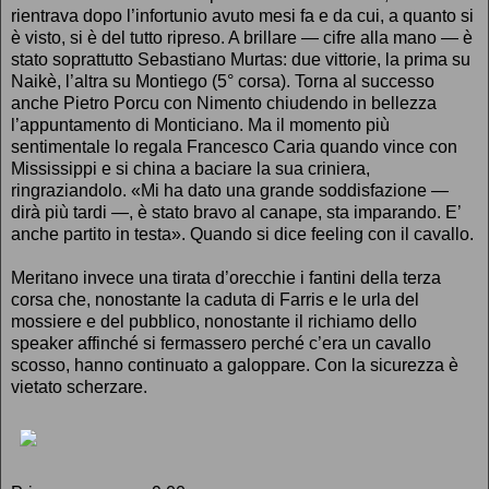
rientrava dopo l’infortunio avuto mesi fa e da cui, a quanto si
è visto, si è del tutto ripreso. A brillare — cifre alla mano — è
stato soprattutto Sebastiano Murtas: due vittorie, la prima su
Naikè, l’altra su Montiego (5° corsa). Torna al successo
anche Pietro Porcu con Nimento chiudendo in bellezza
l’appuntamento di Monticiano. Ma il momento più
sentimentale lo regala Francesco Caria quando vince con
Mississippi e si china a baciare la sua criniera,
ringraziandolo. «Mi ha dato una grande soddisfazione —
dirà più tardi —, è stato bravo al canape, sta imparando. E’
anche partito in testa». Quando si dice feeling con il cavallo.
Meritano invece una tirata d’orecchie i fantini della terza
corsa che, nonostante la caduta di Farris e le urla del
mossiere e del pubblico, nonostante il richiamo dello
speaker affinché si fermassero perché c’era un cavallo
scosso, hanno continuato a galoppare. Con la sicurezza è
vietato scherzare.