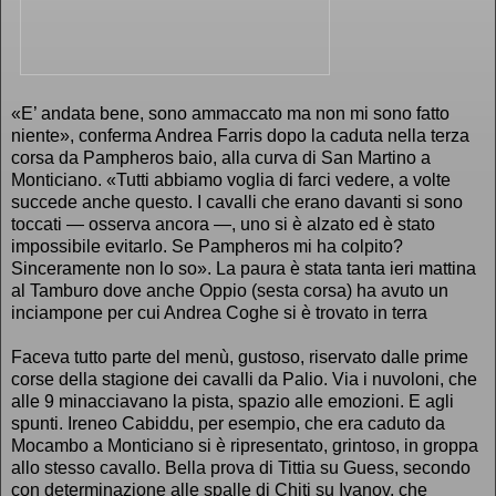
«E’ andata bene, sono ammaccato ma non mi sono fatto
niente», conferma Andrea Farris dopo la caduta nella terza
corsa da Pampheros baio, alla curva di San Martino a
Monticiano. «Tutti abbiamo voglia di farci vedere, a volte
succede anche questo. I cavalli che erano davanti si sono
toccati — osserva ancora —, uno si è alzato ed è stato
impossibile evitarlo. Se Pampheros mi ha colpito?
Sinceramente non lo so». La paura è stata tanta ieri mattina
al Tamburo dove anche Oppio (sesta corsa) ha avuto un
inciampone per cui Andrea Coghe si è trovato in terra
Faceva tutto parte del menù, gustoso, riservato dalle prime
corse della stagione dei cavalli da Palio. Via i nuvoloni, che
alle 9 minacciavano la pista, spazio alle emozioni. E agli
spunti. Ireneo Cabiddu, per esempio, che era caduto da
Mocambo a Monticiano si è ripresentato, grintoso, in groppa
allo stesso cavallo. Bella prova di Tittia su Guess, secondo
con determinazione alle spalle di Chiti su Ivanov, che