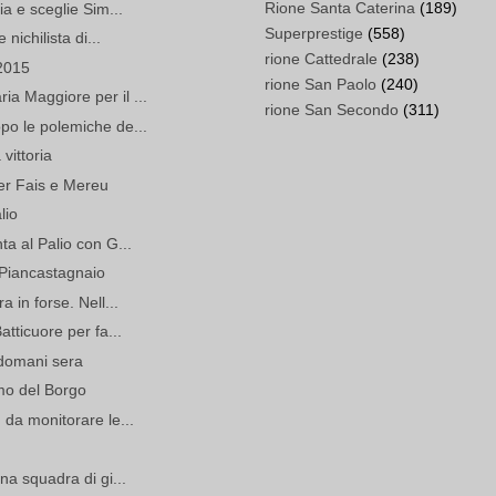
Rione Santa Caterina
(189)
ia e sceglie Sim...
Superprestige
(558)
 nichilista di...
rione Cattedrale
(238)
 2015
rione San Paolo
(240)
a Maggiore per il ...
rione San Secondo
(311)
po le polemiche de...
vittoria
per Fais e Mereu
lio
ta al Palio con G...
i Piancastagnaio
a in forse. Nell...
atticuore per fa...
 domani sera
imo del Borgo
 da monitorare le...
na squadra di gi...