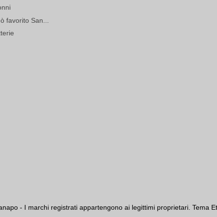
onni
dò favorito San...
terie
anapo - I marchi registrati appartengono ai legittimi proprietari. Tema