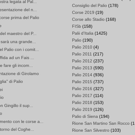
tra legata al Pal...
Consiglio del Palio
(178)
esentazione del n...
Corse 2019
(19)
orse prima del Palio
Corse allo Stadio
(168)
e
FISb
(158)
Palii d'Italia
(1425)
del maestro del P...
Palio
(190)
5 sarà una grande...
Palio 2010
(4)
 Palio con i comit...
Palio 2011
(217)
fida ad un Fais ...
Palio 2012
(237)
e fare gli incom...
Palio 2013
(590)
ntazione di Girolamo
Palio 2014
(936)
lia" di Palio
Palio 2015
(737)
Palio 2016
(327)
ei
Palio 2017
(114)
lio
Palio 2018
(153)
 Gingillo il sup...
Palio 2019
(126)
lo
Palio di Siena
(194)
ento con le corse a...
Rione San Martino San Rocco
(1
itorno del Coghe...
Rione San Silvestro
(103)