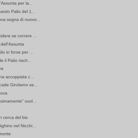
l'Assunta per la...
esto Palio del 1...
ova sogna di nuovo...
idere se correre ...
 dell'Assunta
io in forse per ...
 il Palio risch...
va
una accoppiata c...
 cade Girolamo se...
rova
issimamente" vuol...
n cerca del bis
ighino nel Nicchi...
 monte