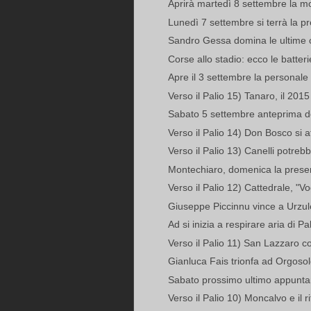
Aprirà martedì 8 settembre la mos
Lunedì 7 settembre si terrà la pr
Sandro Gessa domina le ultime c
Corse allo stadio: ecco le batteri
Apre il 3 settembre la personale 
Verso il Palio 15) Tanaro, il 201
Sabato 5 settembre anteprima del
Verso il Palio 14) Don Bosco si af
Verso il Palio 13) Canelli potrebb
Montechiaro, domenica la prese
Verso il Palio 12) Cattedrale, "Vog
Giuseppe Piccinnu vince a Urzul
Ad si inizia a respirare aria di Pa
Verso il Palio 11) San Lazzaro con
Gianluca Fais trionfa ad Orgoso
Sabato prossimo ultimo appuntam
Verso il Palio 10) Moncalvo e il r