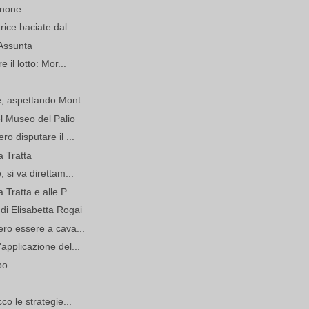
onone
rice baciate dal...
'Assunta
 il lotto: Mor...
u
e, aspettando Mont...
el Museo del Palio
ro disputare il ...
a Tratta
, si va direttam...
 Tratta e alle P...
 di Elisabetta Rogai
ero essere a cava...
'applicazione del...
po
co le strategie...