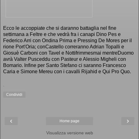
Ecco le accoppiate che si daranno battaglia nel fine
settimana a Feltre
e che vedrà fra i canapi Dino Pes e
Federico Arri con Ondina Prima e Pressing De Mores per il
rione Port'Oria; conCastello correranno Adrian Topalli e
Giosuè Carboni con Tavel e Nottifrimmesmai mentreDuomo
avrà Valter Pusceddu con Pasteur e Alessio Migheli con
Bomario. Infine per Santo Stefano ci saranno Francesco
Caria e Simone Mereu con i cavalli Rijahid e Qui Pro Quo.
.
Condividi
‹
›
Home page
Visualizza versione web