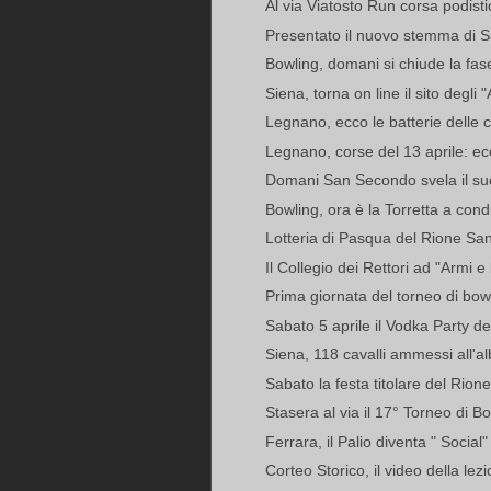
Al via Viatosto Run corsa podistic
Presentato il nuovo stemma di Sa
Bowling, domani si chiude la fase
Siena, torna on line il sito degli 
Legnano, ecco le batterie delle 
Legnano, corse del 13 aprile: ecc
Domani San Secondo svela il s
Bowling, ora è la Torretta a condur
Lotteria di Pasqua del Rione Santa
Il Collegio dei Rettori ad "Armi e 
Prima giornata del torneo di bowli
Sabato 5 aprile il Vodka Party d
Siena, 118 cavalli ammessi all'a
Sabato la festa titolare del Rio
Stasera al via il 17° Torneo di B
Ferrara, il Palio diventa " Social"
Corteo Storico, il video della lezi