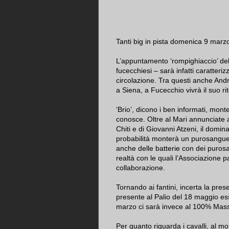
Tanti big in pista domenica 9 marz
L’appuntamento ‘rompighiaccio’ del
fucecchiesi – sarà infatti caratteriz
circolazione. Tra questi anche Andr
a Siena, a Fucecchio vivrà il suo ri
‘Brio’, dicono i ben informati, mo
conosce. Oltre al Mari annunciate 
Chiti e di Giovanni Atzeni, il domi
probabilità monterà un purosangue
anche delle batterie con dei puros
realtà con le quali l’Associazione p
collaborazione.
Tornando ai fantini, incerta la pr
presente al Palio del 18 maggio es
marzo ci sarà invece al 100% Mass
Per quanto riguarda i cavalli, al mom