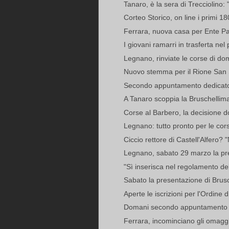
Tanaro, è la sera di Trecciolino: "
Corteo Storico, on line i primi 180
Ferrara, nuova casa per Ente Pa
I giovani ramarri in trasferta nel 
Legnano, rinviate le corse di do
Nuovo stemma per il Rione San
Secondo appuntamento dedicato a
A Tanaro scoppia la Bruschellim
Corse al Barbero, la decisione 
Legnano: tutto pronto per le cor
Ciccio rettore di Castell'Alfero?
Legnano, sabato 29 marzo la pre
"Sì inserisca nel regolamento de
Sabato la presentazione di Brusch
Aperte le iscrizioni per l'Ordine
Domani secondo appuntamento co
Ferrara, incominciano gli omagg