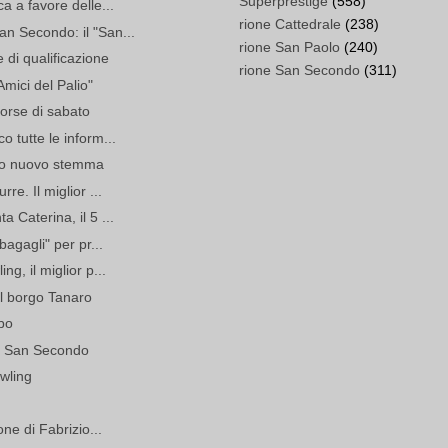
Superprestige
(558)
a a favore delle...
rione Cattedrale
(238)
n Secondo: il "San...
rione San Paolo
(240)
 di qualificazione
rione San Secondo
(311)
"Amici del Palio"
corse di sabato
o tutte le inform...
uo nuovo stemma
re. Il miglior ...
 Caterina, il 5 ...
bagagli" per pr...
ng, il miglior p...
el borgo Tanaro
lbo
ne San Secondo
owling
one di Fabrizio...