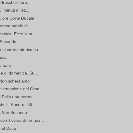
Bruschelli farà...
' minuti di lez...
lio e Corte Ducale
paese natale di...
menica. Ecco la nu...
 Secondo
l corteo storico co...
ania
domani
se di domenica. Su...
 "Non scherziamo"
sentazione del Gran...
l Palio una norma ...
elli: Rasero: "St...
 di San Secondo
n il corso di formaz...
i al Duca