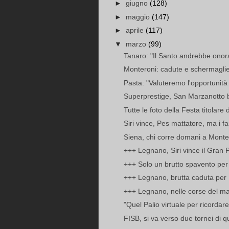
►
giugno
(128)
►
maggio
(147)
►
aprile
(117)
▼
marzo
(99)
Tanaro: "Il Santo andrebbe onora
Monteroni: cadute e schermaglie t
Pasta: "Valuteremo l'opportunità d
Superprestige, San Marzanotto ba
Tutte le foto della Festa titolar
Siri vince, Pes mattatore, ma i fant
Siena, chi corre domani a Montero
+++ Legnano, Siri vince il Gran
+++ Solo un brutto spavento per
+++ Legnano, brutta caduta per
+++ Legnano, nelle corse del ma
"Quel Palio virtuale per ricordare
FISB, si va verso due tornei di q