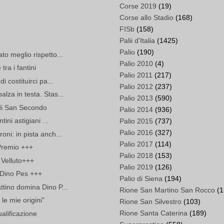
Corse 2019
(19)
Corse allo Stadio
(168)
FISb
(158)
Palii d'Italia
(1425)
Palio
(190)
to meglio rispetto...
Palio 2010
(4)
ra i fantini
Palio 2011
(217)
i costituirci pa...
Palio 2012
(237)
lza in testa. Stas...
Palio 2013
(590)
e di San Secondo
Palio 2014
(936)
ini astigiani ...
Palio 2015
(737)
Palio 2016
(327)
ni: in pista anch...
Palio 2017
(114)
 Premio +++
Palio 2018
(153)
 Velluto+++
Palio 2019
(126)
 Dino Pes +++
Palio di Siena
(194)
ttino domina Dino P...
Rione San Martino San Rocco
(1
 le mie origini"
Rione San Silvestro
(103)
Rione Santa Caterina
(189)
ualificazione