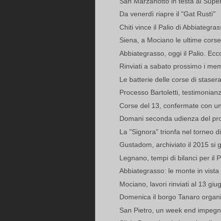
San Marzanotto in testa al Supe
Da venerdì riapre il "Gat Rustì"
Chiti vince il Palio di Abbiategras
Siena, a Mociano le ultime corse 
Abbiategrasso, oggi il Palio. Ecco 
Rinviati a sabato prossimo i me
Le batterie delle corse di staser
Processo Bartoletti, testimonianza
Corse del 13, confermate con una
Domani seconda udienza del pro
La "Signora" trionfa nel torneo d
Gustadom, archiviato il 2015 si g
Legnano, tempi di bilanci per il P
Abbiategrasso: le monte in vista pe
Mociano, lavori rinviati al 13 giu
Domenica il borgo Tanaro organi
San Pietro, un week end impegnat