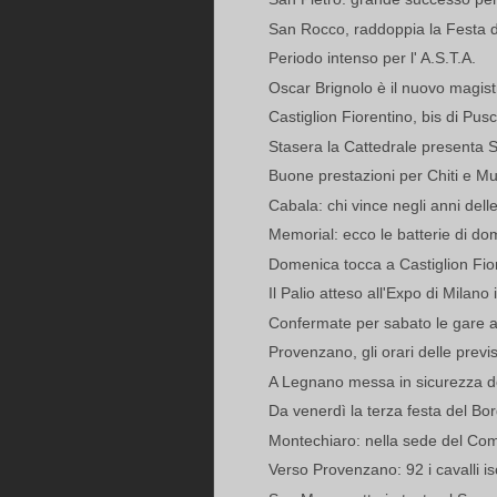
San Rocco, raddoppia la Festa d'
Periodo intenso per l' A.S.T.A.
Oscar Brignolo è il nuovo magist
Castiglion Fiorentino, bis di P
Stasera la Cattedrale presenta 
Buone prestazioni per Chiti e Mul
Cabala: chi vince negli anni delle
Memorial: ecco le batterie di do
Domenica tocca a Castiglion Fior
Il Palio atteso all'Expo di Milano 
Confermate per sabato le gare al
Provenzano, gli orari delle previsi
A Legnano messa in sicurezza del
Da venerdì la terza festa del Bo
Montechiaro: nella sede del Comi
Verso Provenzano: 92 i cavalli iscri