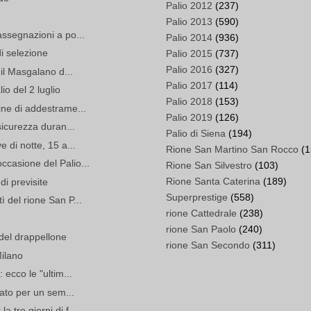
Palio 2012
(237)
Palio 2013
(590)
assegnazioni a po...
Palio 2014
(936)
di selezione
Palio 2015
(737)
Palio 2016
(327)
 il Masgalano d...
Palio 2017
(114)
io del 2 luglio
Palio 2018
(153)
ine di addestrame...
Palio 2019
(126)
 sicurezza duran...
Palio di Siena
(194)
e di notte, 15 a...
Rione San Martino San Rocco
(1
ccasione del Palio...
Rione San Silvestro
(103)
Rione Santa Caterina
(189)
 di previsite
Superprestige
(558)
ì del rione San P...
rione Cattedrale
(238)
rione San Paolo
(240)
del drappellone
rione San Secondo
(311)
Milano
 ecco le "ultim...
Stato per un sem...
 tre giorni di f...