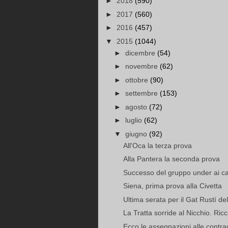
►
2018
(590)
►
2017
(560)
►
2016
(457)
▼
2015
(1044)
►
dicembre
(54)
►
novembre
(62)
►
ottobre
(90)
►
settembre
(153)
►
agosto
(72)
►
luglio
(62)
▼
giugno
(92)
All'Oca la terza prova
Alla Pantera la seconda prova
Successo del gruppo under ai cam
Siena, prima prova alla Civetta
Ultima serata per il Gat Rustì d
La Tratta sorride al Nicchio. Ricc
Ecco le assegnazioni alle contr