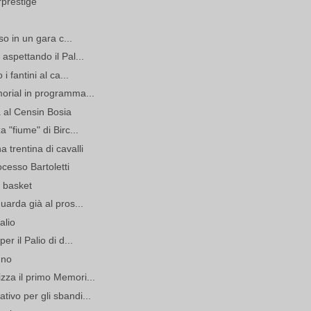
rprestige
so in un gara c...
aspettando il Pal...
i fantini al ca...
morial in programma...
a al Censin Bosia
 "fiume" di Birc...
 trentina di cavalli
cesso Bartoletti
i basket
uarda già al pros...
alio
r il Palio di d...
gno
zza il primo Memori...
ivo per gli sbandi...