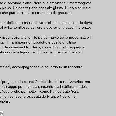
rimo e secondo piano. Nella sua creazione il mammografo
o piano. Un’adattazione spaziale giusta. L’uno a servizio
io che può trarre dallo strumento diagnostico.
 tradotti in un bassorilievo di effetto su uno sfondo dove
al brillante riflesso dell’oro steso su una base in bronzo.
e riscontrare anche il felice connubio tra la modernità e il
ita. Il mammografo riprodotto è quello di ultima
inile richiama l’Art Déco, soprattutto nel drappeggio
bellezza della figura, racchiusa nel prezioso metallo:
 simbiosi, accompagnando lo sguardo in un racconto
regio per le capacità artistiche della realizzatrice, ma
messaggio per favorire e incentivare la diffusione della
, "quella che permette – come ha ricordato Gaia
tumori senese, presieduta da Franco Nobile - di
gioni".