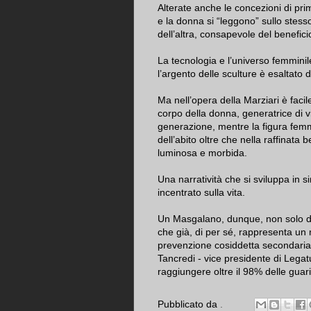
Alterate anche le concezioni di p
e la donna si “leggono” sullo stess
dell’altra, consapevole del benefic
La tecnologia e l’universo femminile
l’argento delle sculture è esaltato d
Ma nell’opera della Marziari è facil
corpo della donna, generatrice di v
generazione, mentre la figura femm
dell’abito oltre che nella raffinata 
luminosa e morbida.
Una narratività che si sviluppa in
incentrato sulla vita.
Un Masgalano, dunque, non solo di p
che già, di per sé, rappresenta un 
prevenzione cosiddetta secondaria
Tancredi - vice presidente di Lega
raggiungere oltre il 98% delle guari
Pubblicato da
.