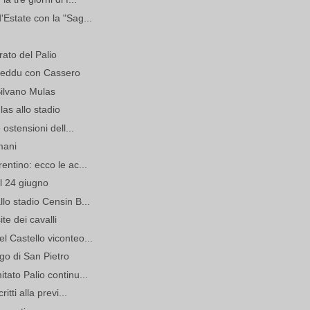
Estate con la "Sag...
rato del Palio
usceddu con Cassero
Silvano Mulas
as allo stadio
 ostensioni dell...
mani
entino: ecco le ac...
il 24 giugno
lo stadio Censin B...
te dei cavalli
 Castello viconteo...
rgo di San Pietro
tato Palio continu...
tti alla previ...