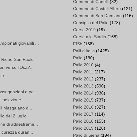
Comune di Canelli
(32)
Comune di Castell'Alfero
(121)
Comune di San Damiano
(116)
Consiglio del Palio
(178)
Corse 2019
(19)
Corse allo Stadio
(168)
pionati giovanili ...
FISb
(158)
Palii d'Italia
(1425)
Palio
(190)
el Rione San Paolo
Palio 2010
(4)
eri verso l'Oca?...
Palio 2011
(217)
ade
Palio 2012
(237)
Palio 2013
(590)
assegnazioni a po...
Palio 2014
(936)
di selezione
Palio 2015
(737)
Palio 2016
(327)
 il Masgalano d...
Palio 2017
(114)
io del 2 luglio
Palio 2018
(153)
ine di addestrame...
Palio 2019
(126)
 sicurezza duran...
Palio di Siena
(194)