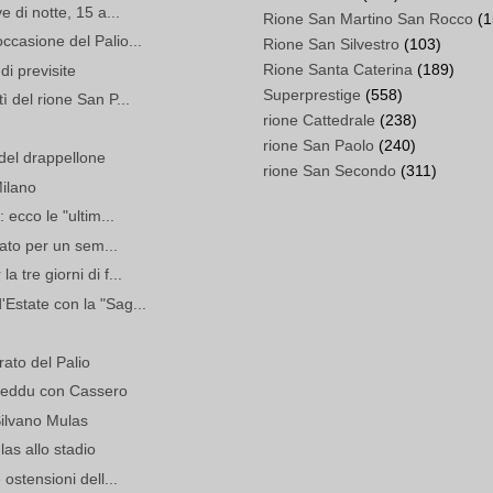
e di notte, 15 a...
Rione San Martino San Rocco
(1
ccasione del Palio...
Rione San Silvestro
(103)
Rione Santa Caterina
(189)
 di previsite
Superprestige
(558)
ì del rione San P...
rione Cattedrale
(238)
rione San Paolo
(240)
del drappellone
rione San Secondo
(311)
Milano
 ecco le "ultim...
Stato per un sem...
 tre giorni di f...
Estate con la "Sag...
rato del Palio
usceddu con Cassero
Silvano Mulas
as allo stadio
 ostensioni dell...