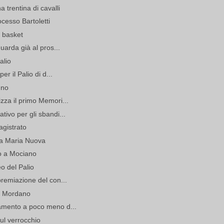
 trentina di cavalli
cesso Bartoletti
i basket
uarda già al pros...
alio
r il Palio di d...
gno
zza il primo Memori...
ivo per gli sbandi...
agistrato
nta Maria Nuova
o a Mociano
o del Palio
remiazione del con...
di Mordano
amento a poco meno d...
ul verrocchio