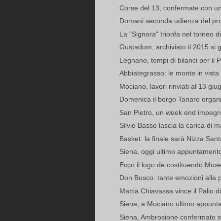
Corse del 13, confermate con una
Domani seconda udienza del pro
La "Signora" trionfa nel torneo d
Gustadom, archiviato il 2015 si g
Legnano, tempi di bilanci per il P
Abbiategrasso: le monte in vista pe
Mociano, lavori rinviati al 13 giu
Domenica il borgo Tanaro organi
San Pietro, un week end impegnat
Silvio Basso lascia la carica di m
Basket: la finale sarà Nizza Sa
Siena, oggi ultimo appuntament
Ecco il logo de costituendo Muse
Don Bosco: tante emozioni alla p
Mattia Chiavassa vince il Palio 
Siena, a Mociano ultimo appunt
Siena, Ambrosione confermato s