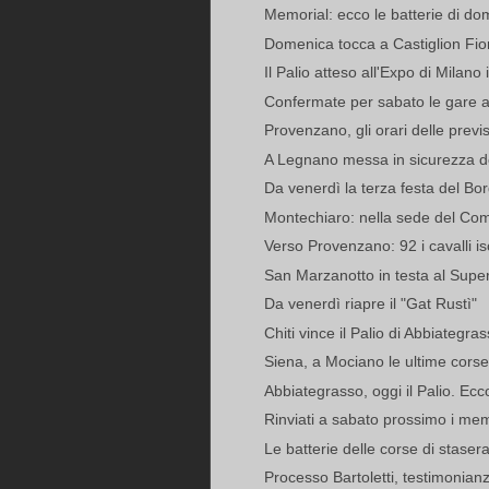
Memorial: ecco le batterie di do
Domenica tocca a Castiglion Fior
Il Palio atteso all'Expo di Milano 
Confermate per sabato le gare al
Provenzano, gli orari delle previsi
A Legnano messa in sicurezza del
Da venerdì la terza festa del Bo
Montechiaro: nella sede del Comi
Verso Provenzano: 92 i cavalli iscri
San Marzanotto in testa al Supe
Da venerdì riapre il "Gat Rustì"
Chiti vince il Palio di Abbiategras
Siena, a Mociano le ultime corse 
Abbiategrasso, oggi il Palio. Ecco 
Rinviati a sabato prossimo i me
Le batterie delle corse di staser
Processo Bartoletti, testimonianza