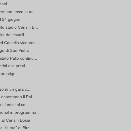
mani
entino: ecco le ac...
il 24 giugno
lo stadio Censin B...
te dei cavalli
 Castello viconteo...
rgo di San Pietro
tato Palio continu...
tti alla previ...
rprestige
so in un gara c...
aspettando il Pal...
i fantini al ca...
morial in programma...
a al Censin Bosia
 "fiume" di Birc...