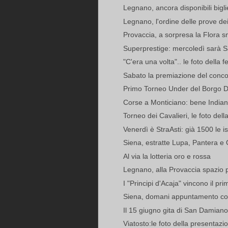
Legnano, ancora disponibili bigliet
Legnano, l'ordine delle prove dei
Provaccia, a sorpresa la Flora sm
Superprestige: mercoledì sarà S
"C'era una volta".. le foto della f
Sabato la premiazione del concor
Primo Torneo Under del Borgo Do
Corse a Monticiano: bene Indian
Torneo dei Cavalieri, le foto dell
Venerdì è StraAsti: già 1500 le is
Siena, estratte Lupa, Pantera e
Al via la lotteria oro e rossa
Legnano, alla Provaccia spazio per
I "Principi d'Acaja" vincono il pr
Siena, domani appuntamento con 
Il 15 giugno gita di San Damiano
Viatosto:le foto della presentazi