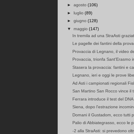
►
agosto
(106)
►
luglio
(89)
►
giugno
(128)
▼
maggio
(147)
In tremila ad una StraAsti grazia
Le pagelle dei fantini della prova
Provaccia di Legnano, il video de
Provaccia, trionfa Sant'Erasmo in
Stasera la provaccia: fantini e cav
Legnano, ieri e oggi le prove libe
Ad Asti i campionati regionali Fis
San Martino San Rocco vince il t
Ferrara introduce il test del DNA 
Siena, dopo l'estrazione incominci
Domani il Gustadom, ecco tutti pia
Palio di Abbiategrasso, ecco le pr
-2 alla StraAsti: si prevedono olt