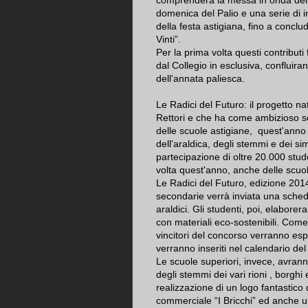
comprenderà la messa in onda del P
domenica del Palio e una serie di i
della festa astigiana, fino a conclude
Vinti”.
Per la prima volta questi contributi 
dal Collegio in esclusiva, confluira
dell'annata paliesca.
Le Radici del Futuro: il progetto na
Rettori e che ha come ambizioso sco
delle scuole astigiane, quest'anno 
dell'araldica, degli stemmi e dei sim
partecipazione di oltre 20.000 stud
volta quest'anno, anche delle scuole
Le Radici del Futuro, edizione 2014,
secondarie verrà inviata una scheda
araldici. Gli studenti, poi, elabo
con materiali eco-sostenibili. Come
vincitori del concorso verranno espo
verranno inseriti nel calendario del
Le scuole superiori, invece, avranno
degli stemmi dei vari rioni , borgh
realizzazione di un logo fantastico
commerciale “I Bricchi” ed anche una