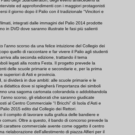
alio degli Sbandieratori, degli eventi antecedenti la
nterviste ed approfondimenti con i maggiori protagonisti
rsi il giorno dopo il Palio con il tradizionale “Vincitori e
filmati, integrati dalle immagini del Palio 2014 prodotte
nno in DVD dove saranno illustrate le fasi più salienti
to l'anno scorso da una felice intuizione del Collegio dei
po quello di raccontare e far vivere il Palio agli studenti
arriva alla seconda edizione, trattando il tema
boli legati alla nostra Festa. Il progetto prevede la
enti delle scuole primarie e secondarie e, per la prima
 superiori di Asti e provincia.
 si dividerà in due ambiti: alle scuole primarie e le
 didattica dove si spiegherà l'importanza dei simboli
reranno una sagoma cartonata colorandola o addobbandola
 l'anno scorso, gli elaborati che saranno giudicate
sti al Centro Commerciale “I Bricchi” di Isola d'Asti e
 Palio 2015 edito dal Collegio dei Rettori.
 il compito di lavorare sulla grafica delle bandiere e
i e comuni. Oltre a questo, il bando di concorso prevede la
 di carattere commerciale avente come oggetto il centro
 rielaborazione dell'allestimento di piazza Alfieri per il