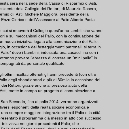
esta sera nella sede della Cassa di Risparmio di Asti,
sidente dela Collegio dei Rettori, di Maurizio Rasero,
armio di Asti, Michele Maggiora, presidente della
Enzo Clerico e dell'Assessore al Palio Alberto Pasta.
in cui si muoverà il Collegio quest'anno: ambiti che vanno
lori e sui meccanismi del Palio, con la continuazione del
 un nuova iniziativa legata alla comunicazione del Palio.
o, in occasione dei festeggiamenti patronali, si terrà in
Palio” dove i bambini, indossata una casacchina con i
otranno provare l'ebrezza di correre un “mini palio” in
ccompagnati da personale qualificato.
li ottimi risultati ottenuti gli anni precedenti (con oltre
alio degli sbandieratori e più di 30mila in occasione del
 dei Rettori, grazie anche al prezioso aiuto della
Asti, mette in campo un progetto di comunicazione a
di San Secondo, fino al palio 2014, verranno organizzati
 diversi esponenti della realtà sociale economica e
re una sempre maggiore integrazione tra il Palio e la città.
 presentato il programma già messo in atto con successo
televisiva nei giorni precedenti il Palio, che