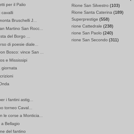
ti per il Palio
Rione San Silvestro
(103)
Rione Santa Caterina
(189)
 cavalli
Superprestige
(558)
onta Bruschelli J...
rione Cattedrale
(238)
an Martino San Rocc...
rione San Paolo
(240)
esta del Borgo ...
rione San Secondo
(311)
so di poesie diale...
n Bosco: vince San ...
os e Mississipi
a giornata
crizioni
 Onda
 i fantini astig...
imo torneo Caval...
le corse a Monticia...
 a Bellagio
one del fantino