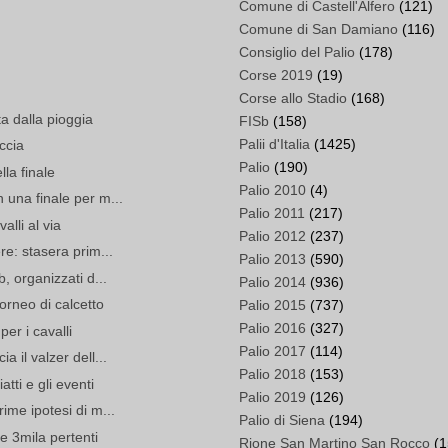
Comune di Castell'Alfero
(121)
Comune di San Damiano
(116)
Consiglio del Palio
(178)
Corse 2019
(19)
Corse allo Stadio
(168)
ta dalla pioggia
FISb
(158)
Palii d'Italia
(1425)
ccia
Palio
(190)
lla finale
Palio 2010
(4)
 una finale per m...
Palio 2011
(217)
alli al via
Palio 2012
(237)
re: stasera prim...
Palio 2013
(590)
b, organizzati d...
Palio 2014
(936)
orneo di calcetto
Palio 2015
(737)
Palio 2016
(327)
per i cavalli
Palio 2017
(114)
a il valzer dell...
Palio 2018
(153)
tti e gli eventi
Palio 2019
(126)
ime ipotesi di m...
Palio di Siena
(194)
re 3mila pertenti
Rione San Martino San Rocco
(1