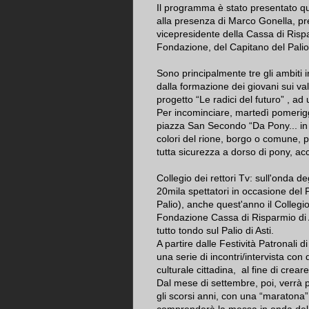
Il programma è stato presentato qu
alla presenza di Marco Gonella, pre
vicepresidente della Cassa di Risp
Fondazione, del Capitano del Palio 
Sono principalmente tre gli ambiti 
dalla formazione dei giovani sui va
progetto “Le radici del futuro” , ad
Per incominciare, martedì pomeriggi
piazza San Secondo “Da Pony... in 
colori del rione, borgo o comune, p
tutta sicurezza a dorso di pony, a
Collegio dei rettori Tv: sull'onda deg
20mila spettatori in occasione del P
Palio), anche quest'anno il Collegio
Fondazione Cassa di Risparmio di 
tutto tondo sul Palio di Asti.
A partire dalle Festività Patronali 
una serie di incontri/intervista con
culturale cittadina, al fine di crea
Dal mese di settembre, poi, verrà
gli scorsi anni, con una “maratona” 