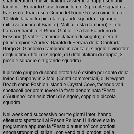
sbandieratori e musici italiani. Assieme ai rappresentanti
faentini – Edoardo Caselli (vincitore di 2 piccole squadre a
Faenza) e Francesco Gorini del Rione Rosso (vincitore di
10 titoli italiani tra piccola e grande squadra – quando
militava ancora al Bianco), Mattia Testa (tamburo) e Toto
Lama entrambi del Rione Giallo – e a Ivo Fiandrino di
Fossano (4 volte campione italiano di singolo), c’era il
pluricampione Andrea Baraldi di Ferrara della Contrada
Borgo S. Giacomo (campione in carica di singolo e vincitore
degli ultimi 7 titoli di singolo, di 6 titoli italiani di coppia, 2
piccole squadre e 1 grande squadra).
Il piccolo gruppo di sbandieratori si è esibito per conto della
Irvine Company in 2 Mall (Centri commerciali) di Newport
Beach come Fashion Island e Crystal Cove, facendo vari
spettacoli per promuovere la festa denominata “Festa
d’Autunno” con esibizioni di singolo, coppia e piccola
squadra.
Nel week end successivo per tre giorni interi hanno
effettuato spettacoli al Resort Pelican Hill dove era in
programma appunto la “Festa d’autunno” con prodotti
enogastronomici italiani, con vendita di prodotti della