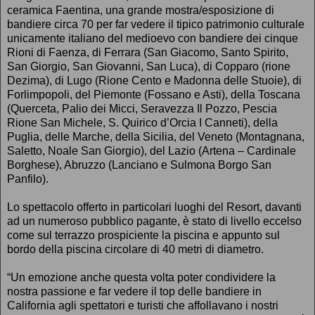
ceramica Faentina, una grande mostra/esposizione di
bandiere circa 70 per far vedere il tipico patrimonio culturale
unicamente italiano del medioevo con bandiere dei cinque
Rioni di Faenza, di Ferrara (San Giacomo, Santo Spirito,
San Giorgio, San Giovanni, San Luca), di Copparo (rione
Dezima), di Lugo (Rione Cento e Madonna delle Stuoie), di
Forlimpopoli, del Piemonte (Fossano e Asti), della Toscana
(Querceta, Palio dei Micci, Seravezza Il Pozzo, Pescia
Rione San Michele, S. Quirico d’Orcia I Canneti), della
Puglia, delle Marche, della Sicilia, del Veneto (Montagnana,
Saletto, Noale San Giorgio), del Lazio (Artena – Cardinale
Borghese), Abruzzo (Lanciano e Sulmona Borgo San
Panfilo).
Lo spettacolo offerto in particolari luoghi del Resort, davanti
ad un numeroso pubblico pagante, è stato di livello eccelso
come sul terrazzo prospiciente la piscina e appunto sul
bordo della piscina circolare di 40 metri di diametro.
“Un emozione anche questa volta poter condividere la
nostra passione e far vedere il top delle bandiere in
California agli spettatori e turisti che affollavano i nostri