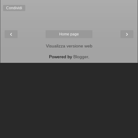
Condividi
‹
›
Home page
Visualizza versione web
Powered by
Blogger
.