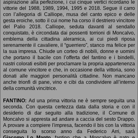
aspirazione alla perfezione, i cui cinque vertici ricordano le
vittorie del 1988, 1989, 1994, 1995 e 2018. Segue il carro
con l’allegoria di Calliope, musa del canto epico e delle
gesta eroiche, sotto il cui nome ha corso il destriero vincitore
del Palio 2018. Calliope, seduta davanti al sendallo
conquistato, è circondata dai possenti torrioni di Moncalvo,
emblema della cittadina aleramica, ai cui piedi riposa
serenamente il cavaliere, il “guerriero”, stanco ma felice per
la sua impresa. Chiude un corteo di nobili, donne e uomini
che portano il bacile con l’offerta del fantino e i bindelli,
nastri colorati esibiti per proclamare la propria appartenenza
al comune vincitore e che, in occasione della vittoria, sono
donati alle
maggiori personalità cittadine. Non mancano
anche trionfi di pane, vino e cibi da condividere all’interno
della comunità vincitrice.
FANTINO:
Ad una prima vittoria ne è sempre seguita una
seconda. Con questa certezza data dalla storia e con il
desiderio di dar seguito alla tradizione, il Comune di
Moncalvo si appresta ad andare a caccia del sesto Drappo.
A provare a compiere l'impresa, facendo il bis con la vittoria
conseguita lo scorso anno da Federico Arri, sarà
Giacomo
Lo Manto
, fantino che a Moncalvo è nato e