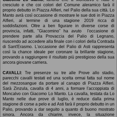
cresciuto e che coi colori del Comune aleramico farà il
proprio debutto in Piazza Alfieri, nel Palio della sua città.
Lo
Manto avrà così occasione di mostrare le sue doti in Piazza
Alfieri, al termine di una stagione 2019 ricca di
soddisfazioni. Oltre a ben figurare in diverse corse di
provincia, infatti, "Giacomino" ha avuto l'occasione di
prendere parte alla Provaccia del Palio di Legnano,
riuscendo ad accedere alla finale con i colori della Contrada
di Sant'Erasmo. L'occasione del Palio di Asti rappresenta
così la chance ideale per coronare la brillante stagione,
provando a raggiungere il risultato più prestigioso della sua
ancora giovane carriera.
CAVALLI:
Tre presenze su tre alle Prove allo stadio,
parecchi cavalli testati ed una scelta ormai fatta sul nome
del mezzosangue da portare al canapo di Piazza Alfieri.
Sarà Zinzula, cavalla di 4 anni, a formare l'accoppiata di
Moncalvo con Giacomo Lo Manto. La cavalla, testata da Lo
Manto nelle due prove di luglio, è reduce dalla prima
stagione di corse a pelo e ad Asti farà il proprio debutto in un
Palio, provando a dar seguito a quanto di buono mostrato
sinora. Ancora da chiarire, invece, la situazione