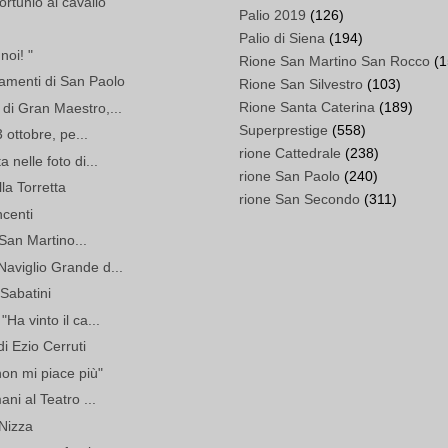
ortunio al cavallo
Palio 2019
(126)
Palio di Siena
(194)
noi! "
Rione San Martino San Rocco
(1
giamenti di San Paolo
Rione San Silvestro
(103)
Rione Santa Caterina
(189)
 di Gran Maestro,...
Superprestige
(558)
3 ottobre, pe...
rione Cattedrale
(238)
a nelle foto di...
rione San Paolo
(240)
ella Torretta
rione San Secondo
(311)
ncenti
i San Martino...
Naviglio Grande d...
Sabatini
"Ha vinto il ca...
di Ezio Cerruti
non mi piace più"
ani al Teatro ...
i Nizza