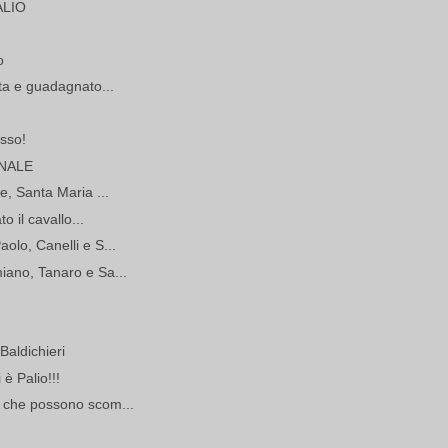
ALIO
o
rta e guadagnato...
osso!
INALE
le, Santa Maria ...
to il cavallo...
aolo, Canelli e S...
miano, Tanaro e Sa...
Baldichieri
è Palio!!!
e che possono scom...