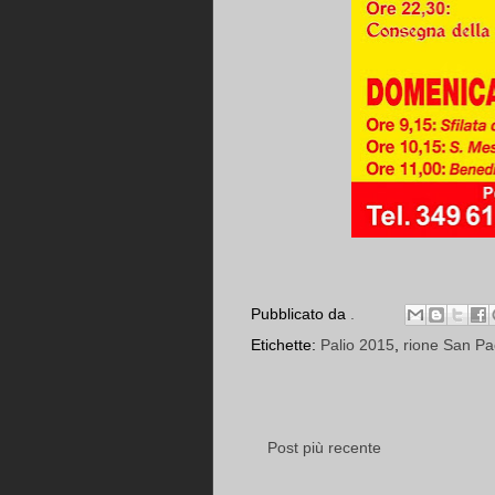
Pubblicato da
.
Etichette:
Palio 2015
,
rione San Pa
Post più recente