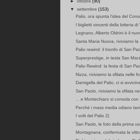
►
ottobre
(90)
▼
settembre
(153)
Palio, ora spunta l'idea del Conso
I biglietti vincenti della lotteria d
Legnano, Alberto Oldrini è il n
Santa Maria Nuova, riviviamo la sf
Palio rewind: il trionfo di San Pa
Superprestige, in testa San Marz
Palio Rewind: la festa di San Paol
Nizza, riviviamo la sfilata nelle fo
Damigella del Palio, ci si avvicina
San Paolo, riviviamo la sfilata nel
... e Montechiaro si consola con l
Perché i mass media odiano tanto 
I volti del Palio 2)
San Paolo, le foto della prima us
Montagnana, confermata la vittori