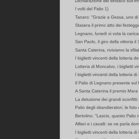
Dichiarazione del sindaco sull'inf
I volti del Palio 1)
Tanaro: "Grazie a Gessa, uno di 
Stasera il primo atto dei festeg
Legnano, lunedì si vota la carica
San Paolo, il giro della vittoria il 
Santa Caterina, riviviamo la sfilat
I biglietti vincenti della lotteria d
Lotteria di Moncalvo, i biglietti vi
I biglietti vincenti della lotteria d
Il Palio di Legnano presente sul 
A Santa Caterina il premio Mara 
La delusione dei grandi sconfitti: 
Palio degli sbandieratori, le foto 
Bertolino: "Lascio, questo Palio 
Alfieri e i cavalli: se ne parla dom
I biglietti vincenti della lotteria d