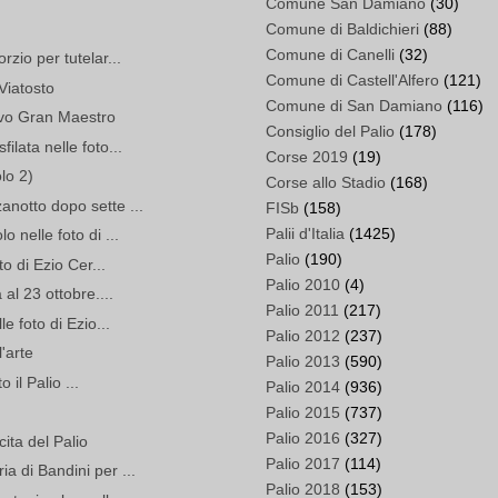
Comune San Damiano
(30)
Comune di Baldichieri
(88)
Comune di Canelli
(32)
rzio per tutelar...
Comune di Castell'Alfero
(121)
i Viatosto
Comune di San Damiano
(116)
uovo Gran Maestro
Consiglio del Palio
(178)
ilata nelle foto...
Corse 2019
(19)
olo 2)
Corse allo Stadio
(168)
anotto dopo sette ...
FISb
(158)
Palii d'Italia
(1425)
o nelle foto di ...
Palio
(190)
to di Ezio Cer...
Palio 2010
(4)
 al 23 ottobre....
Palio 2011
(217)
le foto di Ezio...
Palio 2012
(237)
'arte
Palio 2013
(590)
il Palio ...
Palio 2014
(936)
Palio 2015
(737)
Palio 2016
(327)
cita del Palio
Palio 2017
(114)
a di Bandini per ...
Palio 2018
(153)