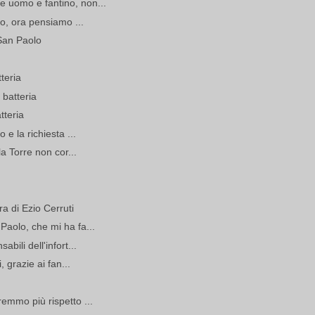
 uomo e fantino, non...
do, ora pensiamo ...
 San Paolo
tteria
 batteria
tteria
 e la richiesta ...
a Torre non cor...
ra di Ezio Cerruti
aolo, che mi ha fa...
bili dell'infort...
, grazie ai fan...
emmo più rispetto ...