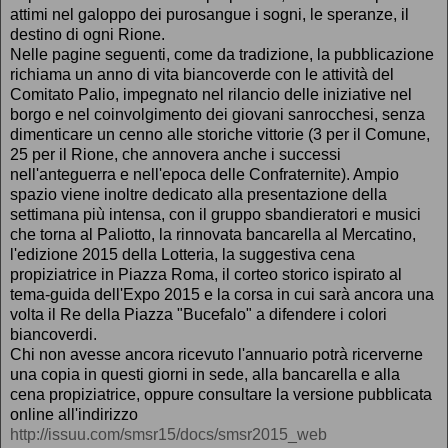
attimi nel galoppo dei purosangue i sogni, le speranze, il
destino di ogni Rione.
Nelle pagine seguenti, come da tradizione, la pubblicazione
richiama un anno di vita biancoverde con le attività del
Comitato Palio, impegnato nel rilancio delle iniziative nel
borgo e nel coinvolgimento dei giovani sanrocchesi, senza
dimenticare un cenno alle storiche vittorie (3 per il Comune,
25 per il Rione, che annovera anche i successi
nell'anteguerra e nell'epoca delle Confraternite). Ampio
spazio viene inoltre dedicato alla presentazione della
settimana più intensa, con il gruppo sbandieratori e musici
che torna al Paliotto, la rinnovata bancarella al Mercatino,
l'edizione 2015 della Lotteria, la suggestiva cena
propiziatrice in Piazza Roma, il corteo storico ispirato al
tema-guida dell'Expo 2015 e la corsa in cui sarà ancora una
volta il Re della Piazza "Bucefalo" a difendere i colori
biancoverdi.
Chi non avesse ancora ricevuto l'annuario potrà ricerverne
una copia in questi giorni in sede, alla bancarella e alla
cena propiziatrice, oppure consultare la versione pubblicata
online all'indirizzo
http://issuu.com/smsr15/docs/smsr2015_web