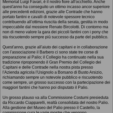
Memorial Luigi Favari, è il nostro fiore all'occhiello. Anche
quest'anno ha conseguito un ottimo incasso ancor superiore
alle precedenti edizioni, grazie alle Contrade che hanno
portato fantini e cavalli di notevole spessore tecnico
contribuendo all'ottima riuscita della serata, gestita in modo
impeccabile dal mossiere Renato Bircolotti. Di contorno ma
non di meno valore la gara dei piccoli fantini con i pony che
sta riscuotendo sempre più successo da parte del pubblico.
Quest'anno, grazie all'aiuto dei capitani e in collaborazione
con l'associazione il Barbero ci sono state tre corse di
preparazione al Palio; il Collegio ha continuato nella sua
tradizione riproponendo il Gran Premio del Collegio dei
Capitani e delle Contrade nella nostra pista presso
l'Azienda agricola l'Usignolo a Borsano di Busto Arsizio,
richiamando sempre un notevole pubblico e riscuotendo
come sempre, un grosso successo con la partecipazione dei
maggiori fantini che hanno poi disputato il Palio.
Un grosso plauso va alla Commissione Costumi presieduta
da Riccardo Ciapparelli, realtà consolidata del nostro Palio.
Alla gestione del Museo del Palio presso il Castello, la
commissione cura le varie mostre che vengono