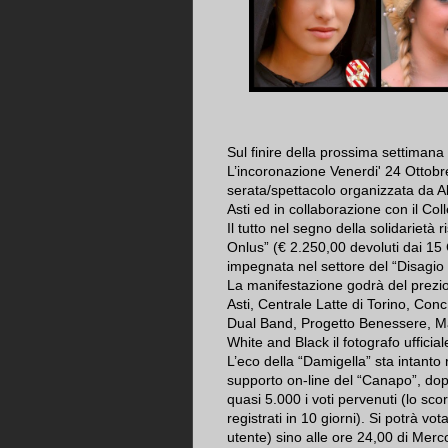
Sul finire della prossima settimana
L’incoronazione Venerdi' 24 Ottobre a
serata/spettacolo organizzata da A
Asti ed in collaborazione con il Coll
Il tutto nel segno della solidarietà 
Onlus” (€ 2.250,00 devoluti dai 15
impegnata nel settore del “Disagio i
La manifestazione godrà del prezio
Asti, Centrale Latte di Torino, Co
Dual Band, Progetto Benessere, Ma
White and Black il fotografo ufficial
L’eco della “Damigella” sta intanto r
supporto on-line del “Canapo”, dop
quasi 5.000 i voti pervenuti (lo sc
registrati in 10 giorni). Si potrà vo
utente) sino alle ore 24,00 di Merc