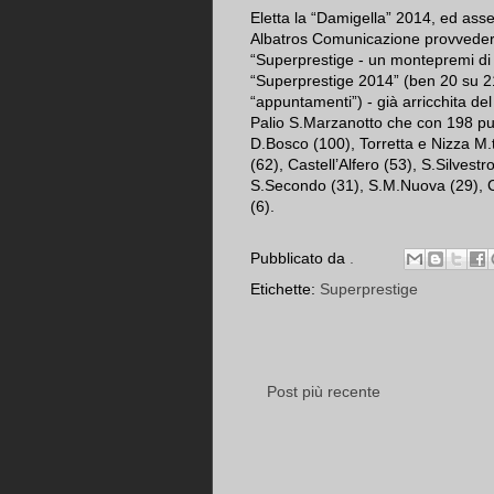
Eletta la “Damigella” 2014, ed assegn
Albatros Comunicazione provvederà a
“Superprestige - un montepremi di 
“Superprestige 2014” (ben 20 su 21
“appuntamenti”) - già arricchita d
Palio S.Marzanotto che con 198 pu
D.Bosco (100), Torretta e Nizza M.t
(62), Castell’Alfero (53), S.Silvestr
S.Secondo (31), S.M.Nuova (29), C
(6).
Pubblicato da
.
Etichette:
Superprestige
Post più recente