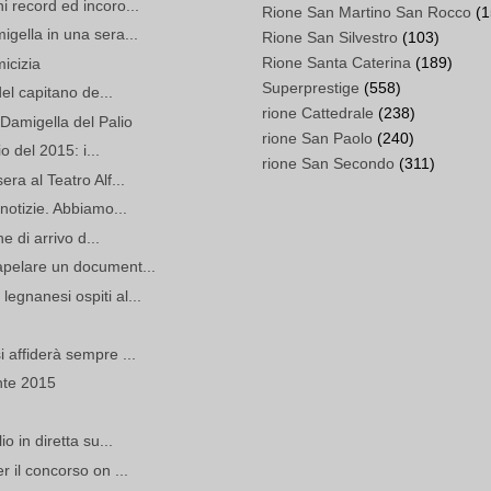
i record ed incoro...
Rione San Martino San Rocco
(1
igella in una sera...
Rione San Silvestro
(103)
Rione Santa Caterina
(189)
micizia
Superprestige
(558)
del capitano de...
rione Cattedrale
(238)
Damigella del Palio
rione San Paolo
(240)
io del 2015: i...
rione San Secondo
(311)
ra al Teatro Alf...
 notizie. Abbiamo...
ne di arrivo d...
apelare un document...
egnanesi ospiti al...
 affiderà sempre ...
nte 2015
o in diretta su...
r il concorso on ...