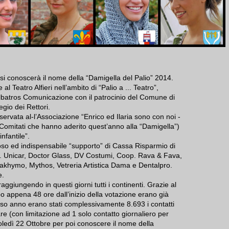
 si conoscerà il nome della “Damigella del Palio” 2014.
l Teatro Alfieri nell’ambito di “Palio a ... Teatro”,
lbatros Comunicazione con il patrocinio del Comune di
egio dei Rettori.
riservata al-l’Associazione “Enrico ed Ilaria sono con noi -
 Comitati che hanno aderito quest’anno alla “Damigella”)
nfantile”.
so ed indispensabile “supporto” di Cassa Risparmio di
nc. Unicar, Doctor Glass, DV Costumi, Coop. Rava & Fava,
khymo, Mythos, Vetreria Artistica Dama e Dentalpro.
e.
aggiungendo in questi giorni tutti i continenti. Grazie al
o appena 48 ore dall’inizio della votazione erano già
orso anno erano stati complessivamente 8.693 i contatti
tare (con limitazione ad 1 solo contatto giornaliero per
oledì 22 Ottobre per poi conoscere il nome della