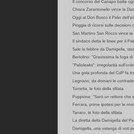
Il concorso del Canapo batte ogn
Chiara Zarantonello vince la Dam
Oggi al Don Bosco il Palio dell'a
Pioggia di ricorsi sulle decisioni 
San Martino San Rocco vince la 
Il sindaco detta le linee per il Pal
Sale la febbre da Damigella, stase
Bertolino: "Gravissima la fuga di
"Palioleaks": irregolarità sull'ordi
Una gola profonda del CdP fa tr
Legnano, da domani le contrade l
Torretta, le foto della sfilata
Puppione: "Sarò un rettore che si
Ferrara, prime ipotesi per le mo
Tanaro, le foto della sfilata
La diretta della Damigella del Pali
Damigella, una valanga di voti pe