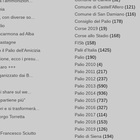
ta l'ammonizion...
Comune di Castell'Alfero
(121)
hia
Comune di San Damiano
(116)
, con diverse so...
Consiglio del Palio
(178)
lio
Corse 2019
(19)
escarmona ad Alba
Corse allo Stadio
(168)
castagne
FISb
(158)
Palii d'Italia
(1425)
l Palio dell'Amicizia
Palio
(190)
ione, ecco i presu...
Palio 2010
(4)
anaro +++
Palio 2011
(217)
ganizzato dai B...
Palio 2012
(237)
Palio 2013
(590)
di share sul we...
Palio 2014
(936)
partiene più"
Palio 2015
(737)
Palio 2016
(327)
i e si trasformerà...
Palio 2017
(114)
Borgo Torretta
Palio 2018
(153)
Palio 2019
(126)
i Francesco Sciutto
Palio di Siena
(194)