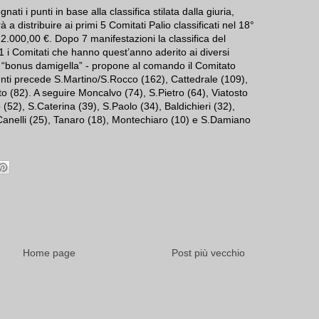
ati i punti in base alla classifica stilata dalla giuria,
 distribuire ai primi 5 Comitati Palio classificati nel 18°
2.000,00 €. Dopo 7 manifestazioni la classifica del
 i Comitati che hanno quest’anno aderito ai diversi
el “bonus damigella” - propone al comando il Comitato
nti precede S.Martino/S.Rocco (162), Cattedrale (109),
o (82). A seguire Moncalvo (74), S.Pietro (64), Viatosto
o (52), S.Caterina (39), S.Paolo (34), Baldichieri (32),
anelli (25), Tanaro (18), Montechiaro (10) e S.Damiano
Home page
Post più vecchio