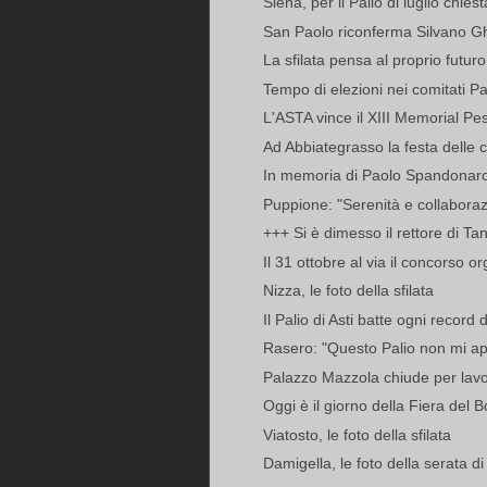
Siena, per il Palio di luglio chies
San Paolo riconferma Silvano G
La sfilata pensa al proprio futuro
Tempo di elezioni nei comitati Pa
L'ASTA vince il XIII Memorial P
Ad Abbiategrasso la festa delle 
In memoria di Paolo Spandonaro i
Puppione: "Serenità e collaboraz
+++ Si è dimesso il rettore di T
Il 31 ottobre al via il concorso or
Nizza, le foto della sfilata
Il Palio di Asti batte ogni record 
Rasero: "Questo Palio non mi ap
Palazzo Mazzola chiude per lavor
Oggi è il giorno della Fiera del 
Viatosto, le foto della sfilata
Damigella, le foto della serata d