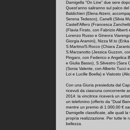
Damigella “On Line” due sere dopo
Quest’anno saliranno sul palco del T
Baldichieri (Elena Atzeni, accomp
Serena Tedesco), Canelli (Silvia 
Castell’Alfero (Francesca Zanchet
(Flavia Firato, con Fabrizio Albert
Lorenzo Russo e Ginevra Viarengo)
Giorgia Aramini), Nizza M.to (Er
S.Martino/S.Rocco (Chiara Zarant
S.Marzanotto (Jessica Guzzon, co
Pingaro, con Federico e Angelica 
e Giulia Basso), S.Silvestro (Sara 
(Sonia Valente, con Alberto Tucci 
Loi e Lucille Boella) e Viatosto (
Con una Giuria presieduta dal Capi
ricevuti da ciascuna concorrente ass
2014: la vincitrice riceverà un artist
un telefonino (offerto da “Dual Ba
mentre un premio di 1.000,00 € sar
Damigelle classificate, alle quali la
propria realizzazione. Per tutte le r
bellezza.