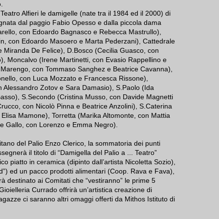
.
eatro Alfieri le damigelle (nate tra il 1984 ed il 2000) di
agnata dal paggio Fabio Opesso e dalla piccola dama
Marello, con Edoardo Bagnasco e Rebecca Mastrullo),
tin, con Edoardo Masoero e Marta Pederzani), Cattedrale
i e Miranda De Felice), D.Bosco (Cecilia Guasco, con
, Moncalvo (Irene Martinetti, con Evasio Rappellino e
ika Marengo, con Tommaso Sanghez e Beatrice Cavanna),
onello, con Luca Mozzato e Francesca Rissone),
n Alessandro Zotov e Sara Damasio), S.Paolo (Ida
Basso), S.Secondo (Cristina Musso, con Davide Magnetti
Crucco, con Nicolò Pinna e Beatrice Anzolini), S.Caterina
e Elisa Mamone), Torretta (Marika Altomonte, con Mattia
Alice Gallo, con Lorenzo e Emma Negro).
tano del Palio Enzo Clerico, la sommatoria dei punti
egnerà il titolo di “Damigella del Palio a ... Teatro”
ico piatto in ceramica (dipinto dall’artista Nicoletta Sozio),
nd”) ed un pacco prodotti alimentari (Coop. Rava e Fava),
à destinato ai Comitati che “vestiranno” le prime 5
 Gioielleria Currado offrirà un’artistica creazione di
agazze ci saranno altri omaggi offerti da Mithos Istituto di