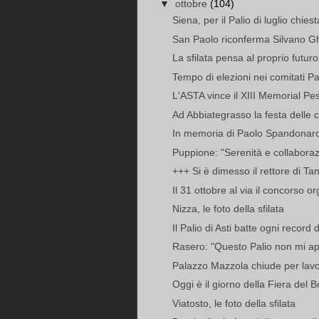
▼
ottobre
(104)
Siena, per il Palio di luglio chies
San Paolo riconferma Silvano G
La sfilata pensa al proprio futuro
Tempo di elezioni nei comitati Pa
L'ASTA vince il XIII Memorial P
Ad Abbiategrasso la festa delle 
In memoria di Paolo Spandonaro i
Puppione: "Serenità e collaboraz
+++ Si è dimesso il rettore di T
Il 31 ottobre al via il concorso or
Nizza, le foto della sfilata
Il Palio di Asti batte ogni record 
Rasero: "Questo Palio non mi ap
Palazzo Mazzola chiude per lavor
Oggi è il giorno della Fiera del 
Viatosto, le foto della sfilata