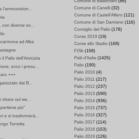
Comune di Baldichieri
(88)
Comune di Canelli
(32)
ta l'ammonizion...
Comune di Castell'Alfero
(121)
hia
Comune di San Damiano
(116)
, con diverse so...
Consiglio del Palio
(178)
lio
Corse 2019
(19)
escarmona ad Alba
Corse allo Stadio
(168)
castagne
FISb
(158)
Palii d'Italia
(1425)
l Palio dell'Amicizia
Palio
(190)
ione, ecco i presu...
Palio 2010
(4)
anaro +++
Palio 2011
(217)
ganizzato dai B...
Palio 2012
(237)
Palio 2013
(590)
di share sul we...
Palio 2014
(936)
partiene più"
Palio 2015
(737)
Palio 2016
(327)
i e si trasformerà...
Palio 2017
(114)
Borgo Torretta
Palio 2018
(153)
Palio 2019
(126)