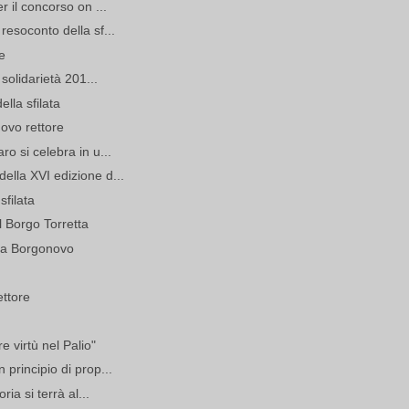
r il concorso on ...
resoconto della sf...
e
solidarietà 201...
lla sfilata
ovo rettore
o si celebra in u...
ella XVI edizione d...
sfilata
l Borgo Torretta
ada Borgonovo
ettore
 virtù nel Palio"
principio di prop...
ria si terrà al...