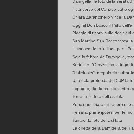
Damigella, le foto della serata d
Il concorso del Canapo batte ogn
Chiara Zarantonello vince la Dam
Oggi al Don Bosco il Palio dell'a
Pioggia di ricorsi sulle decisioni 
San Martino San Rocco vince la 
Il sindaco detta le linee per il Pal
Sale la febbre da Damigella, stase
Bertolino: "Gravissima la fuga di
"Palioleaks": irregolarità sull'ordi
Una gola profonda del CdP fa tr
Legnano, da domani le contrade l
Torretta, le foto della sfilata
Puppione: "Sarò un rettore che si
Ferrara, prime ipotesi per le mo
Tanaro, le foto della sfilata
La diretta della Damigella del Pali