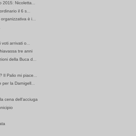
o 2015: Nicoletta...
rdinario il 6 s...
organizzativa è i...
a
voti arrivati o...
hiavassa tre anni
ioni della Buca d...
Il Palio mi piace...
 per la Damigell...
a cena dell'acciuga
nicipio
ata