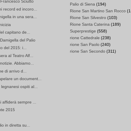
i Francesco Sciutto
Palio di Siena
(194)
i record ed incoro...
Rione San Martino San Rocco
(1
igella in una sera...
Rione San Silvestro
(103)
Rione Santa Caterina
(189)
micizia
Superprestige
(558)
del capitano de...
rione Cattedrale
(238)
Damigella del Palio
rione San Paolo
(240)
io del 2015: i...
rione San Secondo
(311)
ra al Teatro Alf...
 notizie. Abbiamo...
ne di arrivo d...
apelare un document...
egnanesi ospiti al...
 affiderà sempre ...
nte 2015
o in diretta su...