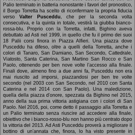
Palio terminato in batteria nonostante i favori del pronostico,
il Borgo Torretta ha scelto di riconfermare la propria fiducia
verso
Valter Pusceddu
, che per la seconda volta
consecutiva, e la quinta in totale, vestirà la giubba bianco-
rossa-blu. Proprio con la Torretta, infatti, Bighino aveva
debuttato ad Asti nel 1999, in quello che fu il primo dei suoi
18 Palii corsi finora in Piazza Alfieri. Una piazza dove
Pusceddu ha difeso, oltre a quelli della Torretta, anche i
colori di Tanaro, San Damiano, San Secondo, Cattedrale,
Viatosto, Santa Caterina, San Martino San Rocco e San
Paolo, ottenendo per ben nove volte l'accesso alla finale.
Finali dove, almeno fino a due anni fa, Pusceddu non era
mai riuscito ad imporsi, piazzandosi per ben tre volte
secondo (nel 2003 con San Secondo, nel 2010 con Santa
Caterina e nel 2014 con San Paolo). Una maledizione,
quella della piazza d'onore, spezzata da Bighino nel 2015,
anno della sua prima vittoria astigiana con i colori di San
Paolo. Nel 2016, poi, come detto il passaggio alla Torretta e
un Palio terminato senza riuscire ad accedere alla finale,
obiettivo che i bianco-rosso-blu non hanno più centrato dopo
la vittoria del 2013. Ad Asti Pusceddu proverà a migliorare il
bottino di un'annata che, finora, lo ha visto presente in