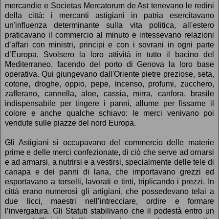
mercandie e Societas Mercatorum de Ast tenevano le redini
della città: i mercanti astigiani in patria esercitavano
un'influenza determinante sulla vita politica, all'estero
praticavano il commercio al minuto e intessevano relazioni
d’affari con ministri, principi e con i sovrani in ogni parte
d’Europa. Svolsero la loro attività in tutto il bacino del
Mediterraneo, facendo del porto di Genova la loro base
operativa. Qui giungevano dall'Oriente pietre preziose, seta,
cotone, droghe, oppio, pepe, incenso, profumi, zucchero,
zafferano, cannella, aloe, cassia, mirra, canfora, brasile
indispensabile per tingere i panni, allume per fissarne il
colore e anche qualche schiavo: le merci venivano poi
vendute sulle piazze del nord Europa.
Gli Astigiani si occupavano del commercio delle materie
prime e delle merci confezionate, di ciò che serve ad ornarsi
e ad armarsi, a nutrirsi e a vestirsi, specialmente delle tele di
canapa e dei panni di lana, che importavano grezzi ed
esportavano a torselli, lavorati e tinti, triplicando i prezzi. In
città erano numerosi gli artigiani, che possedevano telai a
due licci, maestri nell’intrecciare, ordire e formare
l’invergatura. Gli Statuti stabilivano che il podestà entro un