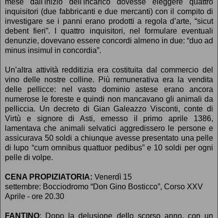
mese dall'inizio dell'incarico dovesse eleggere quattro
inquisitori (due fabbricanti e due mercanti) con il compito di
investigare se i panni erano prodotti a regola d’arte, “sicut
debent fieri”. I quattro inquisitori, nel formulare eventuali
denunzie, dovevano essere concordi almeno in due: “duo ad
minus insimul in concordia”.
Un’altra attività redditizia era costituita dal commercio del
vino delle nostre colline. Più remunerativa era la vendita
delle pellicce: nel vasto dominio astese erano ancora
numerose le foreste e quindi non mancavano gli animali da
pelliccia. Un decreto di Gian Galeazzo Visconti, conte di
Virtù e signore di Asti, emesso il primo aprile 1386,
lamentava che animali selvatici aggredissero le persone e
assicurava 50 soldi a chiunque avesse presentato una pelle
di lupo “cum omnibus quattuor pedibus” e 10 soldi per ogni
pelle di volpe.
CENA PROPIZIATORIA:
Venerdì 15
settembre:
Bocciodromo “Don Gino Bosticco”,
Corso XXV
Aprile - ore 20.30
FANTINO
: Dopo la delusione dello scorso anno, con un