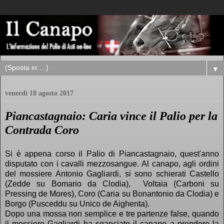
▼
venerdì 18 agosto 2017
Piancastagnaio: Caria vince il Palio per la
Contrada Coro
Si è appena corso il Palio di Piancastagnaio, quest'anno
disputato con i cavalli mezzosangue. Al canapo, agli ordini
del mossiere Antonio Gagliardi, si sono schierati Castello
(Zedde su Bomario da Clodia), Voltaia (Carboni su
Pressing de Mores), Coro (Caria su Bonantonio da Clodia) e
Borgo (Pusceddu su Unico de Aighenta).
Dopo una mossa non semplice e tre partenze false, quando
il mossiere Gagliardi ha sganciato il canapo a prendere la