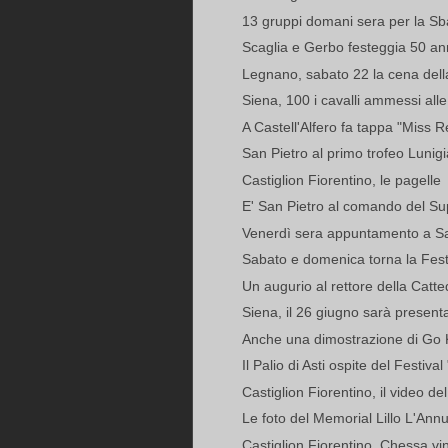
13 gruppi domani sera per la Sb
Scaglia e Gerbo festeggia 50 anni 
Legnano, sabato 22 la cena della 
Siena, 100 i cavalli ammessi alle p
A Castell'Alfero fa tappa "Miss Re
San Pietro al primo trofeo Lunig
Castiglion Fiorentino, le pagelle
E' San Pietro al comando del Su
Venerdì sera appuntamento a Sa
Sabato e domenica torna la Fest
Un augurio al rettore della Catte
Siena, il 26 giugno sarà presenta
Anche una dimostrazione di Go Ka
Il Palio di Asti ospite del Festiva
Castiglion Fiorentino, il video de
Le foto del Memorial Lillo L'Ann
Castiglion Fiorentino, Chessa vinc