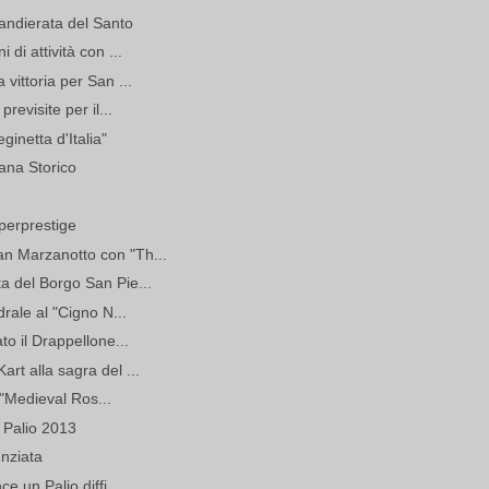
andierata del Santo
di attività con ...
vittoria per San ...
revisite per il...
ginetta d'Italia"
iana Storico
perprestige
n Marzanotto con "Th...
a del Borgo San Pie...
drale al "Cigno N...
to il Drappellone...
rt alla sagra del ...
l "Medieval Ros...
l Palio 2013
unziata
e un Palio diffi...