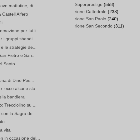
Superprestige
(558)
ove mattutine, di...
rione Cattedrale
(238)
 Castell'Alfero
rione San Paolo
(240)
ni
rione San Secondo
(311)
emazione per tutti...
r i gruppi sbandi...
e le strategie de...
San Pietro e San...
el Santo
oria di Dino Pes...
o: ecco alcune sta...
ella bandiera
: Trecciolino su ...
i con la Sagra de...
nto
a vita
n in occasione del...