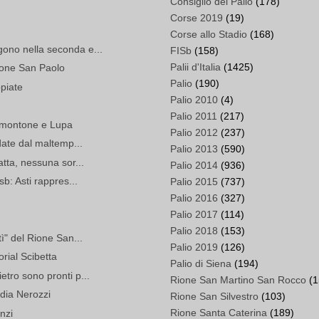
Consiglio del Palio
(178)
Corse 2019
(19)
Corse allo Stadio
(168)
ono nella seconda e...
FISb
(158)
Palii d'Italia
(1425)
ione San Paolo
Palio
(190)
piate
Palio 2010
(4)
Palio 2011
(217)
ldimontone e Lupa
Palio 2012
(237)
rdate dal maltemp...
Palio 2013
(590)
atta, nessuna sor...
Palio 2014
(936)
sb: Asti rappres...
Palio 2015
(737)
Palio 2016
(327)
Palio 2017
(114)
Palio 2018
(153)
tì" del Rione San...
Palio 2019
(126)
rial Scibetta
Palio di Siena
(194)
etro sono pronti p...
Rione San Martino San Rocco
(1
udia Nerozzi
Rione San Silvestro
(103)
Rione Santa Caterina
(189)
enzi