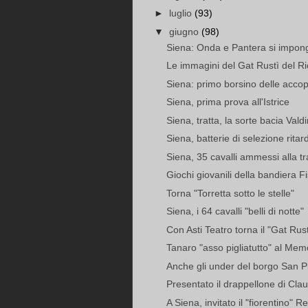
►
luglio
(93)
▼
giugno
(98)
Siena: Onda e Pantera si impong
Le immagini del Gat Rustì del R
Siena: primo borsino delle accop
Siena, prima prova all'Istrice
Siena, tratta, la sorte bacia Va
Siena, batterie di selezione rita
Siena, 35 cavalli ammessi alla tr
Giochi giovanili della bandiera Fi
Torna "Torretta sotto le stelle"
Siena, i 64 cavalli "belli di notte"
Con Asti Teatro torna il "Gat Rus
Tanaro "asso pigliatutto" al Memo
Anche gli under del borgo San Pi
Presentato il drappellone di Cla
A Siena, invitato il "fiorentino" R