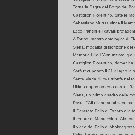
Torna la Sagra del Borgo del B
Castiglion Fiorentino, tutte le m
Sebastiano Murtas vince il Memor
Ecco i fantini e i cavalli protagoni
A Torino, mostra antologica di Pi
Siena, modalità di iscrizione dei c
Memoria Lillo L'Annunziata, già u
Castiglion Fiorentino, domenica il
Sarà recuperata il 21 giugno la 
Santa Maria Nuova trionfa nel to
Ultimo appuntamento con le "Radi
Siena, un primo quadro delle m
Pasta: "Gli allenamenti sono stati
Il Comitato Palio di Tanaro alla fe
Il rettore di Montechiaro Gianm
Il video del Palio di Abbiategrass
Palio di Abbiategrasso, bagnato 