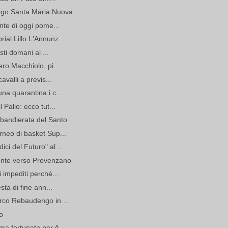
orgo Santa Maria Nuova
onte di oggi pome...
ial Lillo L'Annunz...
sti domani al ...
ero Macchiolo, pi...
avalli a previs...
na quarantina i c...
 Palio: ecco tut...
sbandierata del Santo
rneo di basket Sup...
ci del Futuro" al ...
onte verso Provenzano
 impediti perché...
sta di fine ann...
arco Rebaudengo in ...
o
ma fortunato per A...