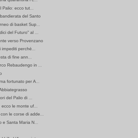
 Palio: ecco tut...
sbandierata del Santo
rneo di basket Sup...
ci del Futuro" al ...
onte verso Provenzano
 impediti perché...
sta di fine ann...
arco Rebaudengo in ...
o
ma fortunato per A...
i Abbiategrasso
i del Palio di ...
 ecco le monte uf...
on le corse di adde...
o e Santa Maria N...