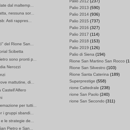
Palio 2012
(237)
rdate dal maltemp...
Palio 2013
(590)
atta, nessuna sor...
Palio 2014
(936)
sb: Asti rappres...
Palio 2015
(737)
Palio 2016
(327)
Palio 2017
(114)
Palio 2018
(153)
tì" del Rione San...
Palio 2019
(126)
rial Scibetta
Palio di Siena
(194)
etro sono pronti p...
Rione San Martino San Rocco
(1
udia Nerozzi
Rione San Silvestro
(103)
Rione Santa Caterina
(189)
enzi
Superprestige
(558)
ove mattutine, di...
rione Cattedrale
(238)
 Castell'Alfero
rione San Paolo
(240)
ni
rione San Secondo
(311)
emazione per tutti...
r i gruppi sbandi...
e le strategie de...
San Pietro e San...