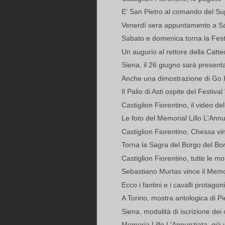
E' San Pietro al comando del Su
Venerdì sera appuntamento a Sa
Sabato e domenica torna la Fest
Un augurio al rettore della Catte
Siena, il 26 giugno sarà presenta
Anche una dimostrazione di Go Ka
Il Palio di Asti ospite del Festiva
Castiglion Fiorentino, il video de
Le foto del Memorial Lillo L'Ann
Castiglion Fiorentino, Chessa vinc
Torna la Sagra del Borgo del B
Castiglion Fiorentino, tutte le m
Sebastiano Murtas vince il Memor
Ecco i fantini e i cavalli protagoni
A Torino, mostra antologica di Pi
Siena, modalità di iscrizione dei c
Memoria Lillo L'Annunziata, già u