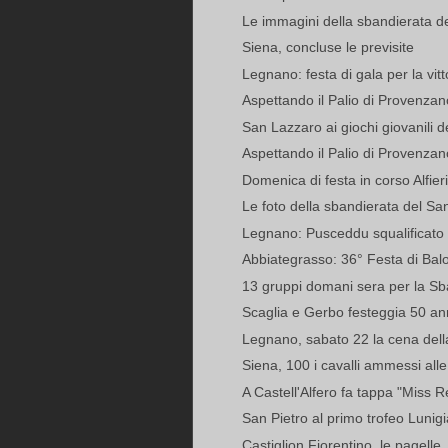
Le immagini della sbandierata d
Siena, concluse le previsite
Legnano: festa di gala per la vitt
Aspettando il Palio di Provenzan
San Lazzaro ai giochi giovanili d
Aspettando il Palio di Provenzano
Domenica di festa in corso Alfier
Le foto della sbandierata del Sa
Legnano: Pusceddu squalificato 
Abbiategrasso: 36° Festa di Balo
13 gruppi domani sera per la Sb
Scaglia e Gerbo festeggia 50 anni 
Legnano, sabato 22 la cena della 
Siena, 100 i cavalli ammessi alle p
A Castell'Alfero fa tappa "Miss Re
San Pietro al primo trofeo Lunig
Castiglion Fiorentino, le pagelle