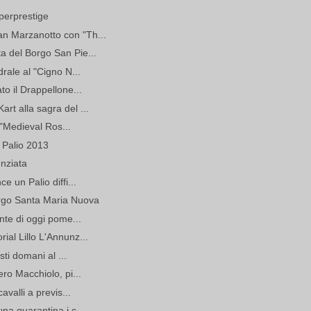
perprestige
n Marzanotto con "Th...
a del Borgo San Pie...
drale al "Cigno N...
to il Drappellone...
rt alla sagra del ...
l "Medieval Ros...
l Palio 2013
unziata
e un Palio diffi...
orgo Santa Maria Nuova
onte di oggi pome...
ial Lillo L'Annunz...
sti domani al ...
ero Macchiolo, pi...
avalli a previs...
na quarantina i c...