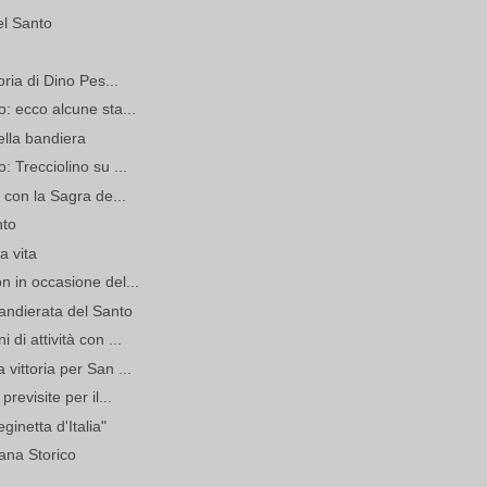
el Santo
oria di Dino Pes...
o: ecco alcune sta...
ella bandiera
: Trecciolino su ...
i con la Sagra de...
nto
a vita
n in occasione del...
andierata del Santo
di attività con ...
vittoria per San ...
revisite per il...
ginetta d'Italia"
iana Storico