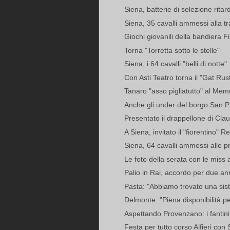
Siena, batterie di selezione rita
Siena, 35 cavalli ammessi alla tr
Giochi giovanili della bandiera Fi
Torna "Torretta sotto le stelle"
Siena, i 64 cavalli "belli di notte"
Con Asti Teatro torna il "Gat Rus
Tanaro "asso pigliatutto" al Memo
Anche gli under del borgo San Pi
Presentato il drappellone di Cla
A Siena, invitato il "fiorentino" R
Siena, 64 cavalli ammessi alle pr
Le foto della serata con le miss a
Palio in Rai, accordo per due an
Pasta: "Abbiamo trovato una sist
Delmonte: "Piena disponibilità pe
Aspettando Provenzano: i fantini 
Festa per tutto corso Alfieri con 