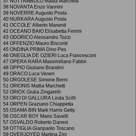
37 NOTTAMBULO Mattia Marchetti
38 NOVANTA Enzo Vannini
39 NOVERRE Augusto Posta
40 NURKARA Augusto Posta
41 OCCOLE’ Alberto Manenti
42 OCEANO BAIO Elisabetta Ferrini
43 ODORICO Alessandro Tozzi
44 OFFENZIO Mauro Bisconti
45 ONDINA PRIMA Dino Pes
46 ONEGLIA DE OZIERI Luca Francesconi
47 OPERA RARA Massimiliano Fabbri
48 OPPIO Giuliano Brandini
49 ORACO Luca Veneri
50 ORGOLESE Simone Berni
51 ORIONIS Mattia Marchetti
52 ORIOX Giulia Zingarelli
53 ORO DI GALLURA Linda Scilli
54 ORPEN Graziano Chiappetta
55 OSAMA BIN Mark Harris Getty
56 OSCAR BOY Mario Savelli
57 OSVALDO Roberto Danesi
58 OTTIGLIA Gianpaolo Toscano
59 OVERJOYED Martina Zini