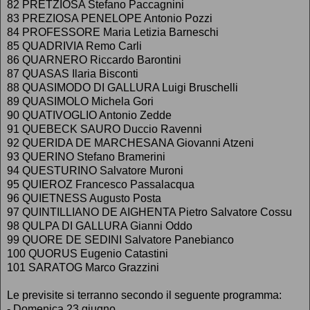
82 PRETZIOSA Stefano Paccagnini
83 PREZIOSA PENELOPE Antonio Pozzi
84 PROFESSORE Maria Letizia Barneschi
85 QUADRIVIA Remo Carli
86 QUARNERO Riccardo Barontini
87 QUASAS Ilaria Bisconti
88 QUASIMODO DI GALLURA Luigi Bruschelli
89 QUASIMOLO Michela Gori
90 QUATIVOGLIO Antonio Zedde
91 QUEBECK SAURO Duccio Ravenni
92 QUERIDA DE MARCHESANA Giovanni Atzeni
93 QUERINO Stefano Bramerini
94 QUESTURINO Salvatore Muroni
95 QUIEROZ Francesco Passalacqua
96 QUIETNESS Augusto Posta
97 QUINTILLIANO DE AIGHENTA Pietro Salvatore Cossu
98 QULPA DI GALLURA Gianni Oddo
99 QUORE DE SEDINI Salvatore Panebianco
100 QUORUS Eugenio Catastini
101 SARATOG Marco Grazzini
Le previsite si terranno secondo il seguente programma:
- Domenica 23 giugno