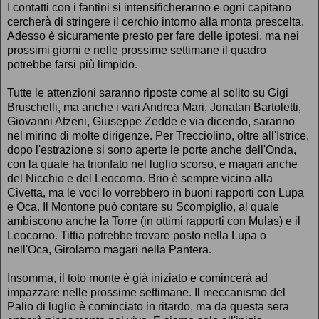
I contatti con i fantini si intensificheranno e ogni capitano
cercherà di stringere il cerchio intorno alla monta prescelta.
Adesso è sicuramente presto per fare delle ipotesi, ma nei
prossimi giorni e nelle prossime settimane il quadro
potrebbe farsi più limpido.
Tutte le attenzioni saranno riposte come al solito su Gigi
Bruschelli, ma anche i vari Andrea Mari, Jonatan Bartoletti,
Giovanni Atzeni, Giuseppe Zedde e via dicendo, saranno
nel mirino di molte dirigenze. Per Trecciolino, oltre all'Istrice,
dopo l'estrazione si sono aperte le porte anche dell'Onda,
con la quale ha trionfato nel luglio scorso, e magari anche
del Nicchio e del Leocorno. Brio è sempre vicino alla
Civetta, ma le voci lo vorrebbero in buoni rapporti con Lupa
e Oca. Il Montone può contare su Scompiglio, al quale
ambiscono anche la Torre (in ottimi rapporti con Mulas) e il
Leocorno. Tittia potrebbe trovare posto nella Lupa o
nell'Oca, Girolamo magari nella Pantera.
Insomma, il toto monte è già iniziato e comincerà ad
impazzare nelle prossime settimane. Il meccanismo del
Palio di luglio è cominciato in ritardo, ma da questa sera