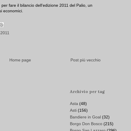
er fare il bilancio dell'edizione 2011 del Palio, un
ssi economici.
 2011
Home page
Post più vecchio
Archivio per tag
Asta
(48)
Asti
(156)
Bandiere in Goal
(32)
Borgo Don Bosco
(215)
Borgo San Lazzaro
(296)