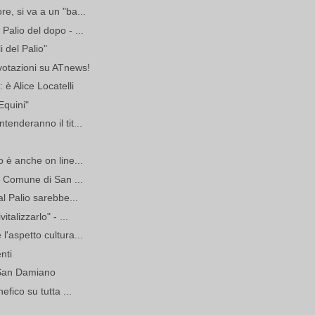
e, si va a un "ba...
Palio del dopo - ...
i del Palio"
 votazioni su ATnews!
 è Alice Locatelli
Equini"
tenderanno il tit...
 è anche on line...
el Comune di San ...
al Palio sarebbe...
talizzarlo" - ...
l'aspetto cultura...
enti
i San Damiano
efico su tutta ...