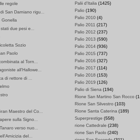
Palii d'Italia
(1425)
elle regole
Palio
(190)
di San Damiano rigu...
Palio 2010
(4)
 Gonella
Palio 2011
(217)
stati due pesi e...
Palio 2012
(237)
o
Palio 2013
(590)
coletta Sozio
Palio 2014
(936)
San Paolo
Palio 2015
(737)
Palio 2016
(327)
combinata al Torn...
Palio 2017
(114)
oniste all'Hallowe...
Palio 2018
(153)
 di rettore di ...
Palio 2019
(126)
selmo
Palio di Siena
(194)
stro
Rione San Martino San Rocco
(1
Rione San Silvestro
(103)
Rione Santa Caterina
(189)
Gran Maestro del Co...
Superprestige
(558)
apere sulla Signo...
rione Cattedrale
(238)
 Tanaro verso nuo...
rione San Paolo
(240)
ll'Amicizia del...
rione San Secondo
(311)