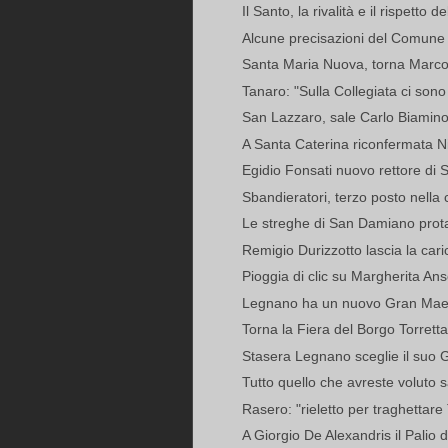
Il Santo, la rivalità e il rispetto d
Alcune precisazioni del Comune 
Santa Maria Nuova, torna Marco
Tanaro: "Sulla Collegiata ci sono 
San Lazzaro, sale Carlo Biamin
A Santa Caterina riconfermata Ni
Egidio Fonsati nuovo rettore di 
Sbandieratori, terzo posto nella 
Le streghe di San Damiano protag
Remigio Durizzotto lascia la carica
Pioggia di clic su Margherita An
Legnano ha un nuovo Gran Mae
Torna la Fiera del Borgo Torretta
Stasera Legnano sceglie il suo 
Tutto quello che avreste voluto s
Rasero: "rieletto per traghettare
A Giorgio De Alexandris il Palio de