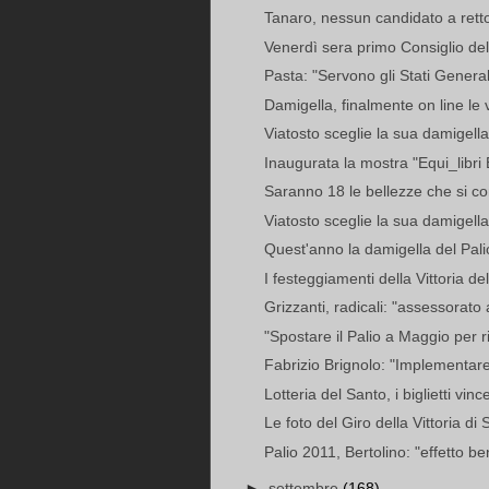
Tanaro, nessun candidato a rettor
Venerdì sera primo Consiglio del 
Pasta: "Servono gli Stati General
Damigella, finalmente on line le
Viatosto sceglie la sua damigella:
Inaugurata la mostra "Equi_libri 
Saranno 18 le bellezze che si con
Viatosto sceglie la sua damigella
Quest'anno la damigella del Palio
I festeggiamenti della Vittoria d
Grizzanti, radicali: "assessorato 
"Spostare il Palio a Maggio per rivi
Fabrizio Brignolo: "Implementare 
Lotteria del Santo, i biglietti vinc
Le foto del Giro della Vittoria d
Palio 2011, Bertolino: "effetto ben
►
settembre
(168)