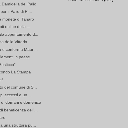
a Damigella del Palio
r il Palio di Pr...
e monete di Tanaro
ti online della ...
ale appuntamento d...
a della Vittoria
a e conferma Mauri...
giamenti in paese
Bosticco"
secondo La Stampa
e!
to del comune di S...
pi eccessi e un ...
o di domani e domenica
 beneficenza dell'...
aro
a una struttura pu...