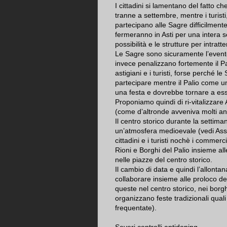
I cittadini si lamentano del fatto c
tranne a settembre, mentre i turisti
partecipano alle Sagre difficilmente
fermeranno in Asti per una intera s
possibilità e le strutture per intratte
Le Sagre sono sicuramente l’event
invece penalizzano fortemente il Pa
astigiani e i turisti, forse perché 
partecipare mentre il Palio come u
una festa e dovrebbe tornare a ess
Proponiamo quindi di ri-vitalizzare
(come d’altronde avveniva molti ann
Il centro storico durante la settim
un’atmosfera medioevale (vedi Assed
cittadini e i turisti nochè i commercia
Rioni e Borghi del Palio insieme all
nelle piazze del centro storico.
Il cambio di data e quindi l’allont
collaborare insieme alle proloco d
queste nel centro storico, nei borghi
organizzano feste tradizionali qual
frequentate).