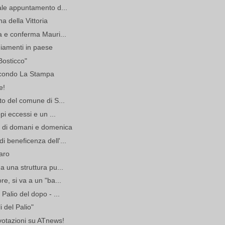
ale appuntamento d...
a della Vittoria
a e conferma Mauri...
giamenti in paese
Bosticco"
secondo La Stampa
e!
to del comune di S...
pi eccessi e un ...
o di domani e domenica
 beneficenza dell'...
aro
a una struttura pu...
e, si va a un "ba...
Palio del dopo - ...
i del Palio"
 votazioni su ATnews!