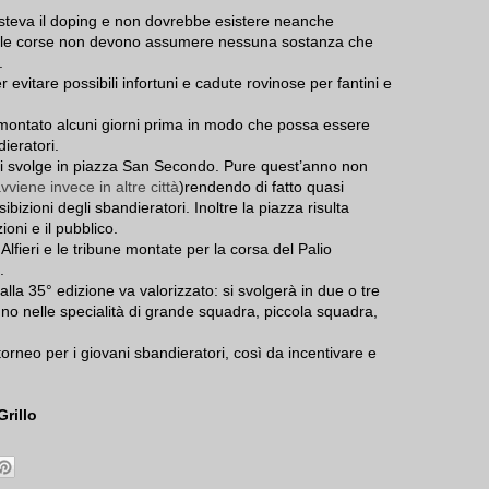
teva il doping e non dovrebbe esistere neanche
 alle corse non devono assumere nessuna sostanza che
.
 evitare possibili infortuni e cadute rovinose per fantini e
e montato alcuni giorni prima in modo che possa essere
ieratori.
 si svolge in piazza San Secondo. Pure quest’anno non
viene invece in altre città
)rendendo di fatto quasi
bizioni degli sbandieratori. Inoltre la piazza risulta
ioni e il pubblico.
Alfieri e le tribune montate per la corsa del Palio
.
 alla 35° edizione va valorizzato: si svolgerà in due o tre
ranno nelle specialità di grande squadra, piccola squadra,
torneo per i giovani sbandieratori, così da incentivare e
Grillo