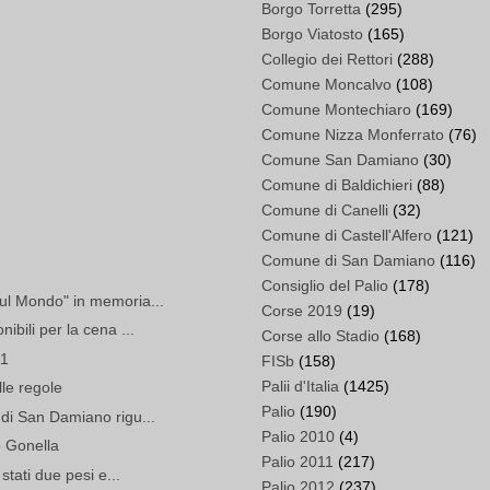
Borgo Torretta
(295)
Borgo Viatosto
(165)
Collegio dei Rettori
(288)
Comune Moncalvo
(108)
Comune Montechiaro
(169)
Comune Nizza Monferrato
(76)
Comune San Damiano
(30)
Comune di Baldichieri
(88)
Comune di Canelli
(32)
Comune di Castell'Alfero
(121)
Comune di San Damiano
(116)
Consiglio del Palio
(178)
ul Mondo" in memoria...
Corse 2019
(19)
bili per la cena ...
Corse allo Stadio
(168)
11
FISb
(158)
Palii d'Italia
(1425)
elle regole
Palio
(190)
di San Damiano rigu...
Palio 2010
(4)
 Gonella
Palio 2011
(217)
stati due pesi e...
Palio 2012
(237)