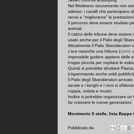
Severi controlli antidoping
Nel Medioevo sicuramente non esis
adesso: i cavalli che partecipano
serve a “migliorarne” le prestazioni
Il percorso deve essere studiato per
animali.
Il catino delle tribune deve esser
usato anche per il Palio degli Sband
Attualmente il Palio Sbandieratori
c’era neanche una tribuna (
come av
impossibile godere appieno delle esi
troppo piccola per ospitare le esibiz
Quindi si potrebbe sfruttare Piazza 
(risparmiando anche soldi pubblici)
Il Palio degli Sbandieratori arrivato
serate e i borghi e i rioni si sfide
coppia, solista e musici.
Inoltre si potrebbe organizzare un 
far crescere le nuove generazioni.
Movimento 5 stelle, lista Beppe 
Pubblicato da
.