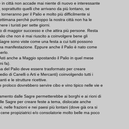
he in città non accade mai niente di nuovo e interessante
, soprattutto quelli che arrivano da più lontano, se
 torneranno per il Palio e molto più difficilmente si
ettimana perchè purtroppo la nostra città non ha le
nere i turisti per sette giorni.
o di maggior successo e che attira più persone. Resta
lio che non è mai riuscito a coinvolgere bene gli
le Sagre sono viste come una festa a cui tutti possono
na manifestazione. Eppure anche il Palio è nato come
erlo.
 Asti anche a Maggio spostando il Palio in quel mese
i fa).
ana del Palio deve essere trasformato per creare
io di Canelli o Arti e Mercanti) coinvolgendo tutti i
nti e le strutture ricettive.
e proloco dovrebbero servire cibo e vino tipico nelle vie e
anamento dalle Sagre permetterebbe ai borghi e ai rioni di
elle Sagre per creare feste a tema, dislocate anche
, nelle frazioni e nei paesi più lontani (dove già ora si
i cene propiziatrici e/o consolatorie molto belle ma poco