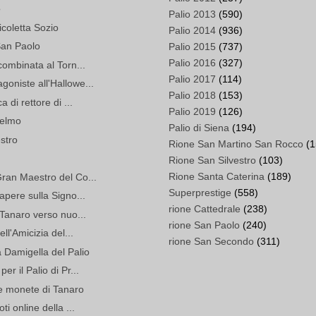
o
Palio 2013
(590)
coletta Sozio
Palio 2014
(936)
San Paolo
Palio 2015
(737)
Palio 2016
(327)
combinata al Torn...
Palio 2017
(114)
oniste all'Hallowe...
Palio 2018
(153)
 di rettore di ...
Palio 2019
(126)
selmo
Palio di Siena
(194)
stro
Rione San Martino San Rocco
(1
Rione San Silvestro
(103)
Rione Santa Caterina
(189)
Gran Maestro del Co...
Superprestige
(558)
apere sulla Signo...
rione Cattedrale
(238)
 Tanaro verso nuo...
rione San Paolo
(240)
ll'Amicizia del...
rione San Secondo
(311)
a Damigella del Palio
r il Palio di Pr...
e monete di Tanaro
ti online della ...