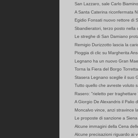
San Lazzaro, sale Carlo Biamin
A Santa Caterina riconfermata Ni
Egidio Fonsati nuovo rettore di 
Sbandieratori, terzo posto nella 
Le streghe di San Damiano protag
Remigio Durizzotto lascia la carica
Pioggia di clic su Margherita An
Legnano ha un nuovo Gran Mae
Torna la Fiera del Borgo Torretta
Stasera Legnano sceglie il suo 
Tutto quello che avreste voluto s
Rasero: "rieletto per traghettare
A Giorgio De Alexandris il Palio de
Moncalvo vince, anzi stravince l
Le proposte di sanzione a Siena pe
Alcune immagini della Cena dell
Alcune precisazioni riguardo ai vo