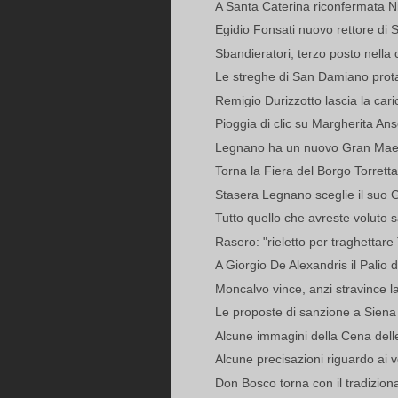
A Santa Caterina riconfermata Ni
Egidio Fonsati nuovo rettore di 
Sbandieratori, terzo posto nella 
Le streghe di San Damiano protag
Remigio Durizzotto lascia la carica
Pioggia di clic su Margherita An
Legnano ha un nuovo Gran Mae
Torna la Fiera del Borgo Torretta
Stasera Legnano sceglie il suo 
Tutto quello che avreste voluto s
Rasero: "rieletto per traghettare
A Giorgio De Alexandris il Palio de
Moncalvo vince, anzi stravince l
Le proposte di sanzione a Siena pe
Alcune immagini della Cena dell
Alcune precisazioni riguardo ai vo
Don Bosco torna con il tradizion