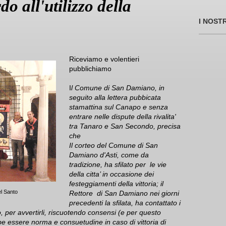
 all'utilizzo della
I NOST
Riceviamo e volentieri
pubblichiamo
I
l Comune di San Damiano, in
seguito alla lettera pubbicata
stamattina sul Canapo e senza
entrare nelle dispute della rivalita'
tra Tanaro e San Secondo, precisa
che
Il corteo del Comune di San
Damiano d'Asti, come da
tradizione, ha sfilato per le vie
della citta’ in occasione dei
festeggiamenti della vittoria; il
el Santo
Rettore di San Damiano nei giorni
precedenti la sfilata, ha contattato i
eo, per avvertirli, riscuotendo consensi (e per questo
 essere norma e consuetudine in caso di vittoria di