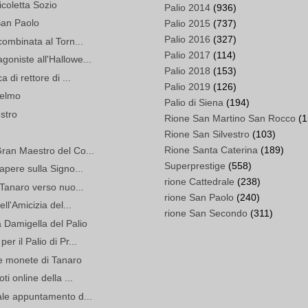
coletta Sozio
Palio 2014
(936)
San Paolo
Palio 2015
(737)
Palio 2016
(327)
combinata al Torn...
Palio 2017
(114)
oniste all'Hallowe...
Palio 2018
(153)
 di rettore di ...
Palio 2019
(126)
selmo
Palio di Siena
(194)
stro
Rione San Martino San Rocco
(1
Rione San Silvestro
(103)
Rione Santa Caterina
(189)
Gran Maestro del Co...
Superprestige
(558)
apere sulla Signo...
rione Cattedrale
(238)
 Tanaro verso nuo...
rione San Paolo
(240)
ll'Amicizia del...
rione San Secondo
(311)
a Damigella del Palio
r il Palio di Pr...
e monete di Tanaro
ti online della ...
ale appuntamento d...