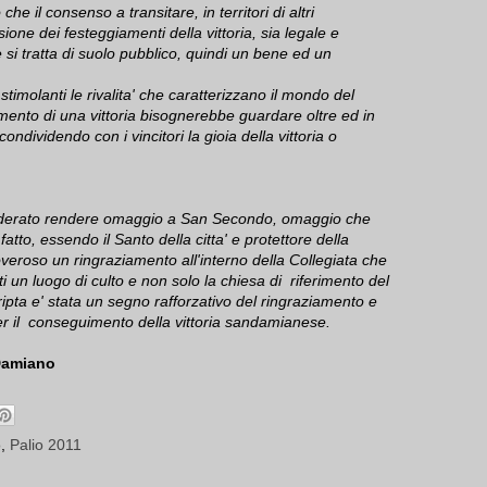
e il consenso a transitare, in territori di altri
ione dei festeggiamenti della vittoria, sia legale e
si tratta di suolo pubblico, quindi un bene ed un
stimolanti le rivalita' che caratterizzano il mondo del
mento di una vittoria bisognerebbe guardare oltre ed in
ondividendo con i vincitori la gioia della vittoria o
iderato rendere omaggio a San Secondo, omaggio che
atto, essendo il Santo della citta' e protettore della
veroso un ringraziamento all'interno della Collegiata che
ti un luogo di culto e non solo la chiesa di riferimento del
ripta e' stata un segno rafforzativo del ringraziamento e
r il conseguimento della vittoria sandamianese.
Damiano
o
,
Palio 2011