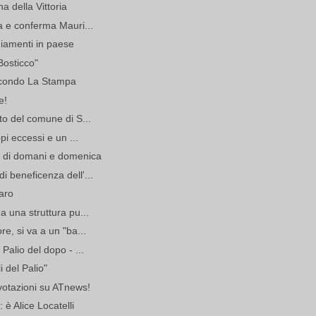
a della Vittoria
a e conferma Mauri...
giamenti in paese
Bosticco"
secondo La Stampa
e!
to del comune di S...
pi eccessi e un ...
o di domani e domenica
 beneficenza dell'...
aro
a una struttura pu...
e, si va a un "ba...
Palio del dopo - ...
i del Palio"
 votazioni su ATnews!
 è Alice Locatelli