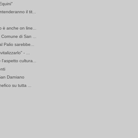
Equini"
tenderanno il tit...
 è anche on line...
el Comune di San ...
al Palio sarebbe...
talizzarlo" - ...
l'aspetto cultura...
enti
i San Damiano
efico su tutta ...