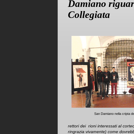
Damiano riguardo
Collegiata
San Damiano nella cripta d
rettori dei rioni interessati al cort
ringrazia vivamente) come dovrebbe