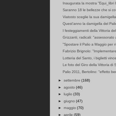
Inaugurata la mostra "Equi_libri 
Saranno 18 le bellezze che si con
Viatosto sceglie la sua damigella
Quest'anno la damigella del Palio
I festeggiamenti della Vittoria d
Grizzanti, radicali: "assessorato 
"Spostare il Palio a Maggio per rivi
Fabrizio Brignolo: "Implementare 
Lotteria del Santo, i biglietti vinc
Le foto del Giro della Vittoria d
Palio 2011, Bertolino: "effetto ben
►
settembre
(168)
►
agosto
(46)
►
luglio
(33)
►
giugno
(47)
►
maggio
(70)
►
aprile
(59)