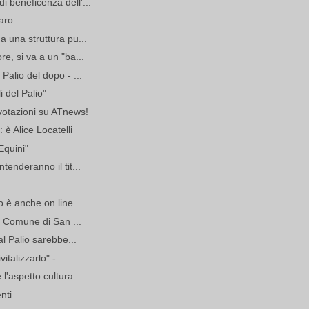
 beneficenza dell'...
aro
a una struttura pu...
e, si va a un "ba...
Palio del dopo - ...
i del Palio"
 votazioni su ATnews!
 è Alice Locatelli
Equini"
tenderanno il tit...
 è anche on line...
el Comune di San ...
al Palio sarebbe...
talizzarlo" - ...
l'aspetto cultura...
enti