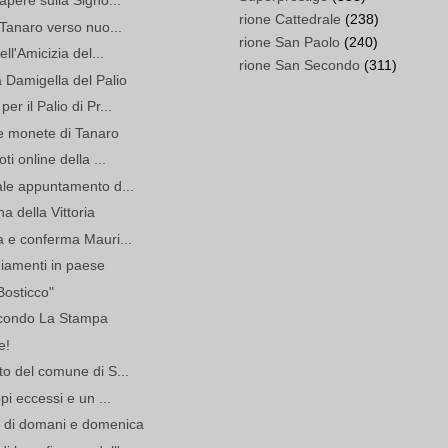
apere sulla Signo...
rione Cattedrale
(238)
 Tanaro verso nuo...
rione San Paolo
(240)
ll'Amicizia del...
rione San Secondo
(311)
a Damigella del Palio
r il Palio di Pr...
e monete di Tanaro
ti online della ...
ale appuntamento d...
a della Vittoria
a e conferma Mauri...
giamenti in paese
Bosticco"
secondo La Stampa
e!
to del comune di S...
pi eccessi e un ...
o di domani e domenica