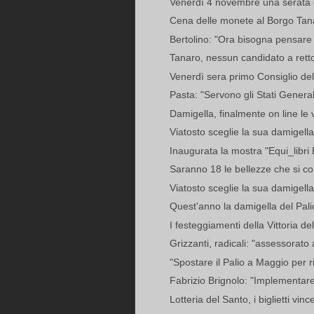
Venerdì 4 novembre una serata di
Cena delle monete al Borgo Tan
Bertolino: "Ora bisogna pensare 
Tanaro, nessun candidato a rettor
Venerdì sera primo Consiglio del 
Pasta: "Servono gli Stati General
Damigella, finalmente on line le
Viatosto sceglie la sua damigella:
Inaugurata la mostra "Equi_libri 
Saranno 18 le bellezze che si con
Viatosto sceglie la sua damigella
Quest'anno la damigella del Palio
I festeggiamenti della Vittoria d
Grizzanti, radicali: "assessorato 
"Spostare il Palio a Maggio per rivi
Fabrizio Brignolo: "Implementare 
Lotteria del Santo, i biglietti vinc