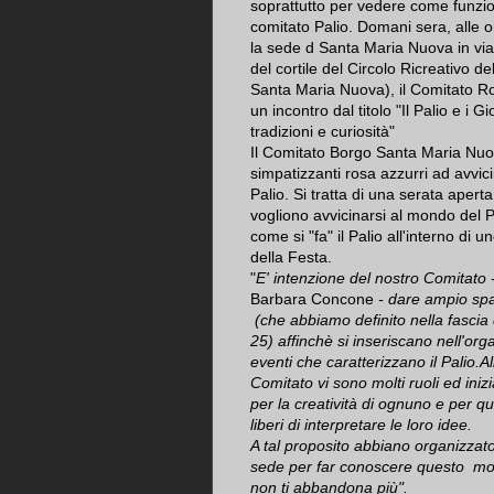
soprattutto per vedere come funzio
comitato Palio. Domani sera, alle 
la sede d Santa Maria Nuova in via
del cortile del Circolo Ricreativo de
Santa Maria Nuova), il Comitato Ro
un incontro dal titolo "Il Palio e i Gi
tradizioni e curiosità"
Il Comitato Borgo Santa Maria Nuov
simpatizzanti rosa azzurri ad avvic
Palio. Si tratta di una serata aperta
vogliono avvicinarsi al mondo del P
come si "fa" il Palio all'interno di uno
della Festa.
"
E' intenzione del nostro Comitato 
Barbara Concone
- dare ampio spa
(che abbiamo definito nella fascia 
25) affinchè si inseriscano nell'org
eventi che caratterizzano il Palio.Al
Comitato vi sono molti ruoli ed iniz
per la creatività di ognuno e per q
liberi di interpretare le loro idee.
A tal proposito abbiano organizzat
sede per far conoscere questo mond
non ti abbandona più".