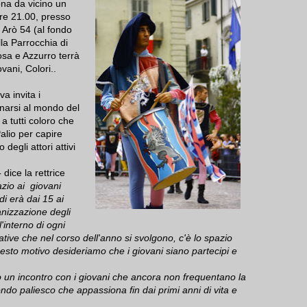
na da vicino un
ore 21.00, presso
 Arò 54 (al fondo
lla Parrocchia di
sa e Azzurro terrà
ovani, Colori..
a invita i
inarsi al mondo del
 a tutti coloro che
alio per capire
 degli attori attivi
-
dice la rettrice
zio ai giovani
di erà dai 15 ai
anizzazione degli
l'interno di ogni
iative che nel corso dell'anno si svolgono, c'è lo spazio
uesto motivo desideriamo che i giovani siano partecipi e
o un incontro con i giovani che ancora non frequentano la
o paliesco che appassiona fin dai primi anni di vita e