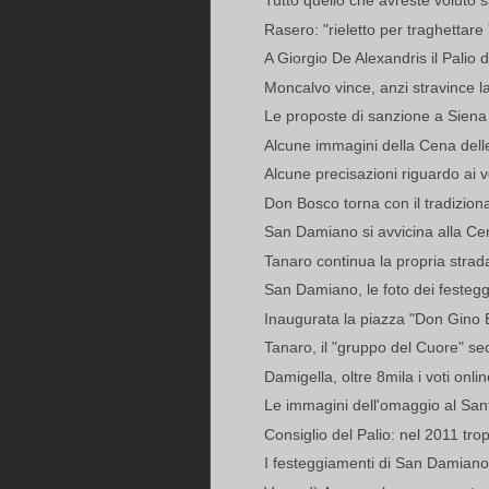
Tutto quello che avreste voluto s
Rasero: "rieletto per traghettare
A Giorgio De Alexandris il Palio de
Moncalvo vince, anzi stravince l
Le proposte di sanzione a Siena pe
Alcune immagini della Cena dell
Alcune precisazioni riguardo ai vo
Don Bosco torna con il tradizion
San Damiano si avvicina alla Cen
Tanaro continua la propria strad
San Damiano, le foto dei festeg
Inaugurata la piazza "Don Gino 
Tanaro, il "gruppo del Cuore" 
Damigella, oltre 8mila i voti onlin
Le immagini dell'omaggio al San
Consiglio del Palio: nel 2011 trop
I festeggiamenti di San Damian